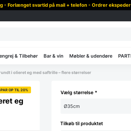
 Forlænget svartid på mail + telefon - Ordrer ekspede
ngrej & Tilbehør
Bar & vin
Møbler & udendøre
PART
dt i olieret eg med saftrille – flere størrelser
SPAR OP TIL 20%
størrelse
eret eg
Tilkøb til produktet