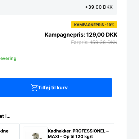
+39,00 DKK
KAMPAGNEPRIS -19%
129,00
DKK
159,38
DKK
levering
Tilføj til kurv
et i…
kine
Kødhakker, PROFESSIONEL –
MAXI – Op til 120 kg/t