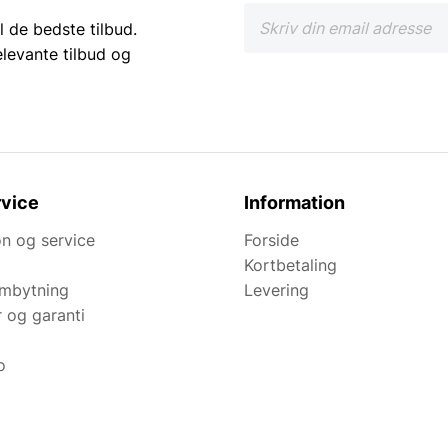
l de bedste tilbud.
elevante tilbud og
vice
Information
n og service
Forside
Kortbetaling
ombytning
Levering
r og garanti
o