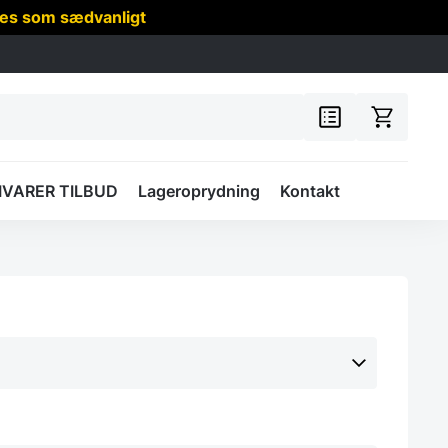
res som sædvanligt
IVARER TILBUD
Lageroprydning
Kontakt