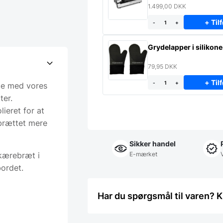
1.499,00
DKK
+ Tilf
-
+
Grydelapper i silikone
79,95
DKK
+ Tilf
-
+
de med vores
ter.
ieret for at
ebrættet mere
Sikker handel
kærebræt i
E-mærket
bordet.
Har du spørgsmål til varen? K