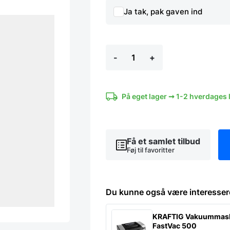
Ja tak, pak gaven ind
Koniseur
-
+
skærebræt
rundt
i
olieret
eg
På eget lager ➞ 1-2 hverdages 
med
saftrille
-
flere
Få et samlet tilbud
størrelser
antal
Føj til favoritter
Du kunne også være interesser
KRAFTIG Vakuummas
FastVac 500