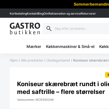
Sommerbemanding -
Kortbetaling
Kontakt
Blog
Om
Reklamation og service
Returvarer
Mærker
Køkkenmaskiner & Små-el
Køkke
Hjem
/
Alle produkter
/
Ukategoriseret
/
Koniseur skærebræt run
Koniseur skærebræt rundt i oli
med saftrille – flere størrelser
Varenummer: MCR350OAK