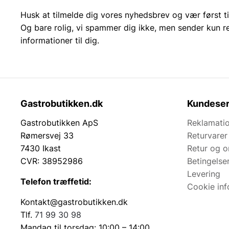
Husk at tilmelde dig vores nyhedsbrev og vær først ti
Og bare rolig, vi spammer dig ikke, men sender kun r
informationer til dig.
Gastrobutikken.dk
Kundeser
Gastrobutikken ApS
Reklamatio
Rømersvej 33
Returvarer
7430 Ikast
Retur og 
CVR: 38952986
Betingelse
Levering
Telefon træffetid:
Cookie inf
Kontakt@gastrobutikken.dk
Tlf.
71 99 30 98
Mandag til torsdag: 10:00 – 14:00.