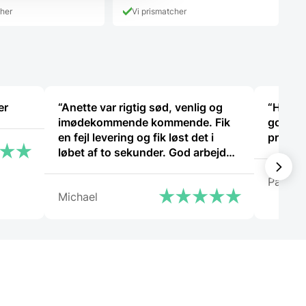
pris
499,00 DKK.
cher
Vi prismatcher
er:
419,00 DKK.
er
“Anette var rigtig sød, venlig og
“Har k
imødekommende kommende. Fik
god hjæ
en fejl levering og fik løst det i
problem
løbet af to sekunder. God arbejde
og god weekend”
Patrici
Michael