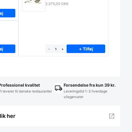
2.375,00
DKK
øj
øj
+ Tilføj
-
+
Professionel kvalitet
Forsendelse fra kun 39 kr.
Vi leverer til danske restauranter
Leveringstid 1-3 hverdage
v/lagervarer
lik her