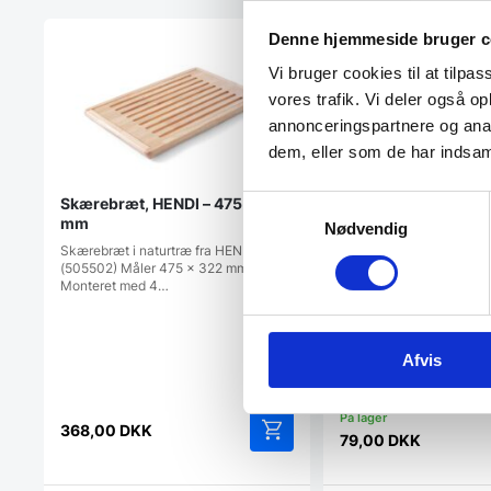
Denne hjemmeside bruger c
SPAR 
Vi bruger cookies til at tilpas
vores trafik. Vi deler også 
annonceringspartnere og anal
dem, eller som de har indsaml
Samtykkevalg
Skærebræt, HENDI – 475×322
PremiumWood
mm
Nødvendig
Serveringsbakke Ø
Skærebræt i naturtræ fra HENDI
Premiumwood Servering
(505502) Måler 475 x 322 mm
olieret eg er en smuk og
Monteret med 4…
serveringsbakke…
Afvis
368,00
DKK
79,00
DKK