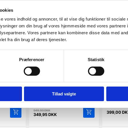
ookies
OP TIL 52%
SPAR 36%
se vores indhold og annoncer, til at vise dig funktioner til sociale
oplysninger om din brug af vores hjemmeside med vores partnere i
ysepartnere. Vores partnere kan kombinere disse data med andr
et fra din brug af deres tjenester.
Præferencer
Statistik
20 cm.
sbakke i
 holdbar
Zwilling Skærebræt – Bambus
Medium sk
42 x 31 cm.
Eg fra Ris
Zwilling Skærebræt - Bambus 42 x 31
Flot skærebræ
Tillad valgte
cm.
Risvig design
af FSC…
Den
549,95
DKK
399,00
DK
oprindelige
349,95
DKK
Den
pris
Dette
aktuelle
var:
vare