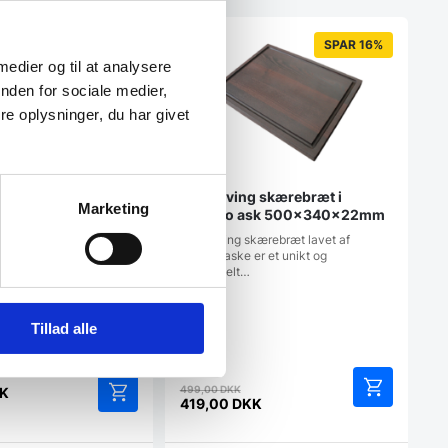
SPAR 16%
 medier og til at analysere
nden for sociale medier,
e oplysninger, du har givet
Museliving skærebræt i
Marketing
Thermo ask 500x340x22mm
Museliving skærebræt lavet af
termisk aske er et unikt og
ærebræt Premium
funktionelt…
vig design 42×25
t i Premium Eg fra
Tillad alle
.Produktet er produceret
Den
499,00
DKK
K
oprindelige
419,00
DKK
Den
pris
aktuelle
var: