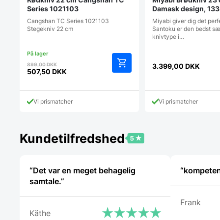
Series 1021103
Damask design, 133 
Cangshan TC Series 1021103
Miyabi giver dig det perf
Stegekniv 22 cm
Santoku er den bedst s
knivtype i…
Den
899,00
DKK
3.399,00
DKK
oprindelige
507,50
DKK
Den
pris
aktuelle
var:
pris
899,00 DKK.
Vi prismatcher
Vi prismatcher
er:
507,50 DKK.
Kundetilfredshed
“Det var en meget behagelig
“kompeten
samtale.”
Frank
Käthe