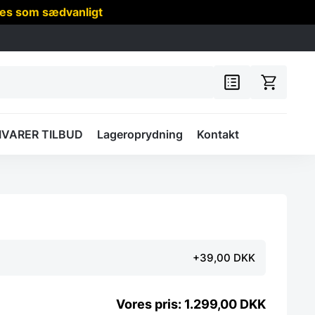
res som sædvanligt
IVARER TILBUD
Lageroprydning
Kontakt
+39,00 DKK
1.299,00
DKK