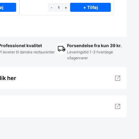
øj
+ Tilføj
-
+
Professionel kvalitet
Forsendelse fra kun 39 kr.
Vi leverer til danske restauranter
Leveringstid 1-3 hverdage
v/lagervarer
lik her