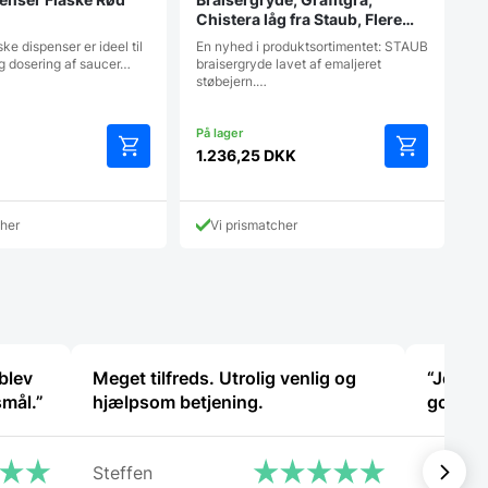
Chistera låg fra Staub, Flere
størrelser
ke dispenser er ideel til
En nyhed i produktsortimentet: STAUB
g dosering af saucer…
braisergryde lavet af emaljeret
støbejern.…
1.236,25
DKK
Dette
vare
har
cher
Vi prismatcher
flere
varianter.
Mulighedern
kan
vælges
på
varesiden
blev
Meget tilfreds. Utrolig venlig og
“Jeg ha
smål.”
hjælpsom betjening.
god ser
Steffen
Golfca