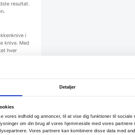
dste resultat.
on.
økkenknive i
sse knive. Med
tet hver
er ved brug.
e by opfattes
ærd og knive.
ling af deres
Detaljer
 verden.
ookies
se vores indhold og annoncer, til at vise dig funktioner til sociale
oplysninger om din brug af vores hjemmeside med vores partnere i
ysepartnere. Vores partnere kan kombinere disse data med andr