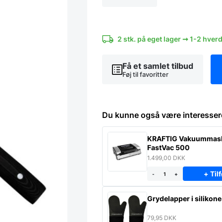
cm
-
Yaxell
ZEN
2 stk. på eget lager ➞ 1-2 hver
antal
Få et samlet tilbud
Føj til favoritter
Du kunne også være interesser
KRAFTIG Vakuummas
FastVac 500
1.499,00
DKK
+ Tilf
-
+
Grydelapper i silikone
79,95
DKK