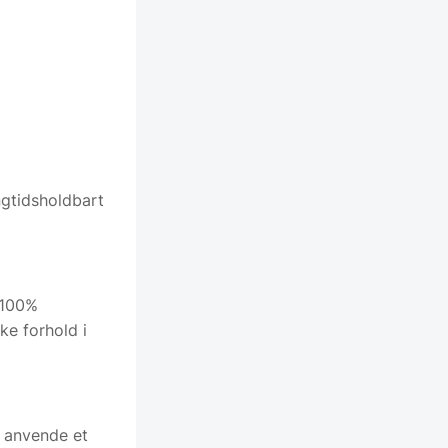
ngtidsholdbart
t 100%
ke forhold i
at anvende et