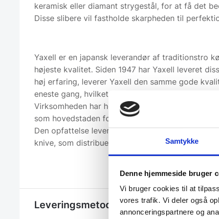
keramisk eller diamant strygestål, for at få det be
Disse slibere vil fastholde skarpheden til perfekti
Yaxell er en japansk leverandør af traditionstro k
højeste kvalitet. Siden 1947 har Yaxell leveret di
høj erfaring, leverer Yaxell den samme gode kvali
eneste gang, hvilket sikrer dig de bedste resultat
Virksomheden har hovedsæde i Seki, Japan. Denn
som hovedstaden for de traditionelle japanske sv
Den opfattelse lever Yaxell op til, gennem fremstil
Samtykke
knive, som distribueres i mere end 32 lande i hele
Denne hjemmeside bruger c
Vi bruger cookies til at tilpas
vores trafik. Vi deler også 
Leveringsmetode
annonceringspartnere og anal