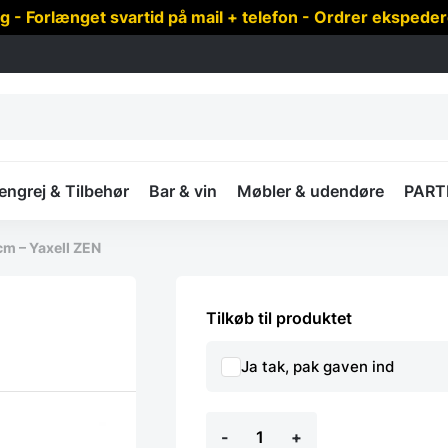
 Forlænget svartid på mail + telefon - Ordrer ekspede
ngrej & Tilbehør
Bar & vin
Møbler & udendøre
PART
m – Yaxell ZEN
Tilkøb til produktet
Ja tak, pak gaven ind
Kokkekniv
-
+
20