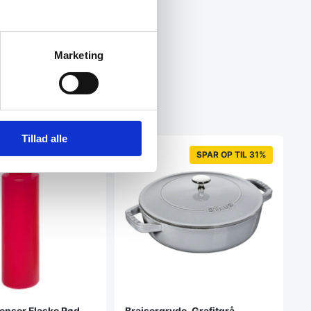
Marketing
Tillad alle
SPAR OP TIL 31%
enser Flaske Rød
Braisergryde, Grafitgrå,