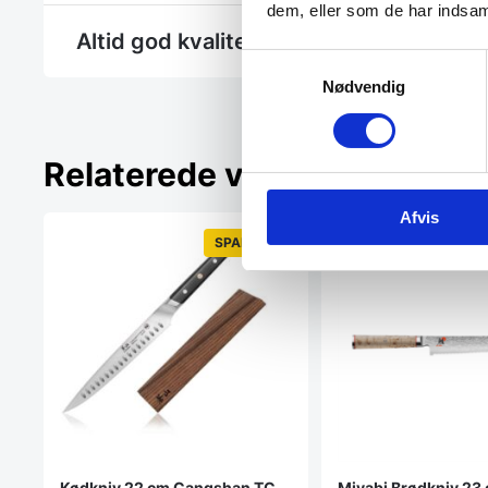
dem, eller som de har indsaml
Altid god kvalitet, se her hvorfor
Samtykkevalg
Nødvendig
Relaterede varer
Afvis
SPAR 44%
Kødkniv 22 cm Cangshan TC
Miyabi Brødkniv 23 