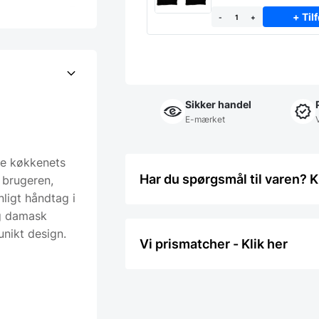
+ Tilf
-
+
Sikker handel
E-mærket
lle køkkenets
Har du spørgsmål til varen? K
 brugeren,
ligt håndtag i
og damask
unikt design.
Vi prismatcher - Klik her