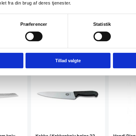
et fra din brug af deres tjenester.
Præferencer
Statistik
Tillad valgte
SPAR 30%
cm kniv,
Kokke / Køkkenkniv bølge 22
Hendi Disp