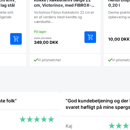
lag stål
cm, Victorinox, med FIBROX-
0,20 l
skaft og tænder
ekte snit.
Victorinox Fibrox Kokkekniv 22 cm er
Denne praktis
ælgende
en af verdens mest kendte og
opbevaring o
værdsatte…
Den
499,00
DKK
10,00
DKK
oprindelige
349,00
DKK
Den
pris
aktuelle
var:
pris
499,00 DKK.
Vi prismatcher
Vi prismat
er:
349,00 DKK.
te folk”
“God kundebetjening og der 
svaret høfligt på mine spørg
Kaj