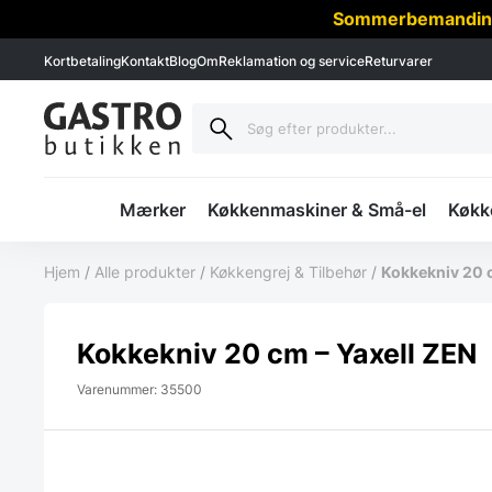
Sommerbemanding -
Kortbetaling
Kontakt
Blog
Om
Reklamation og service
Returvarer
Mærker
Køkkenmaskiner & Små-el
Køkke
Hjem
/
Alle produkter
/
Køkkengrej & Tilbehør
/
Kokkekniv 20 c
Kokkekniv 20 cm – Yaxell ZEN
Varenummer: 35500