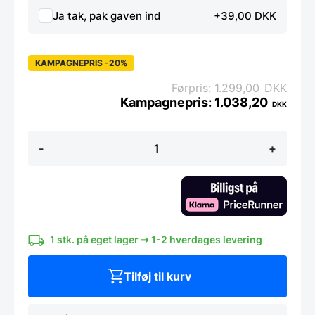
Ja tak, pak gaven ind
+39,00 DKK
KAMPAGNEPRIS -20%
1.299,00
DKK
1.038,20
DKK
Kokkekniv
-
+
20
cm.
-
Yaxell
Tsuchimon
antal
1 stk. på eget lager ➞ 1-2 hverdages levering
Tilføj til kurv