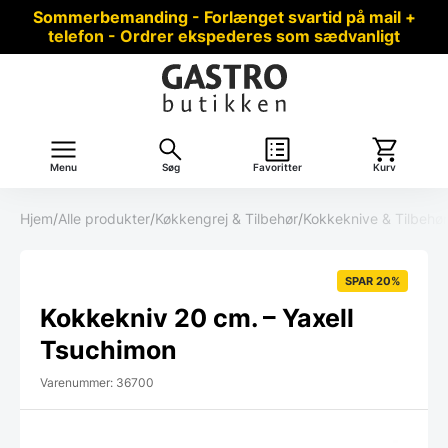
Sommerbemanding - Forlænget svartid på mail +
telefon - Ordrer ekspederes som sædvanligt
Menu
Søg
Favoritter
Kurv
Hjem
/
Alle produkter
/
Køkkengrej & Tilbehør
/
Kokkeknive & Tilbehør
SPAR 20%
Kokkekniv 20 cm. – Yaxell
Tsuchimon
Varenummer: 36700