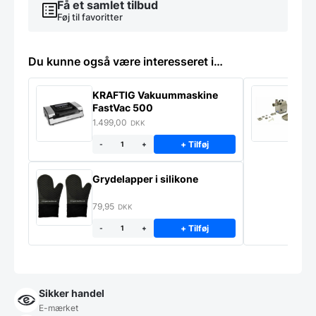
Få et samlet tilbud
Føj til favoritter
Du kunne også være interesseret i…
KRAFTIG Vakuummaskine
K
FastVac 500
M
1.499,00
2
DKK
+ Tilføj
-
+
Grydelapper i silikone
79,95
DKK
+ Tilføj
-
+
Sikker handel
E-mærket