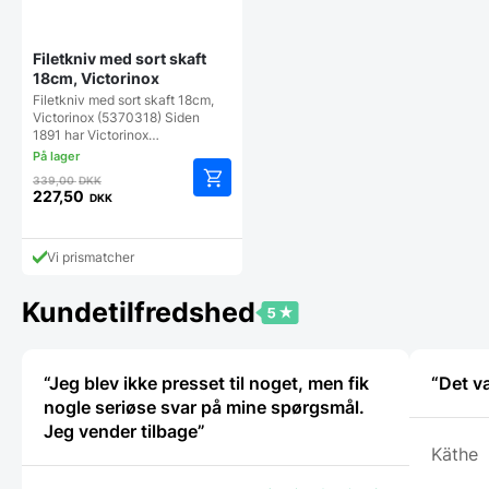
Filetkniv med sort skaft
18cm, Victorinox
Filetkniv med sort skaft 18cm,
Victorinox (5370318) Siden
1891 har Victorinox…
Den
339,00
DKK
oprindelige
227,50
DKK
Den
pris
aktuelle
var:
pris
339,00 DKK.
Vi prismatcher
er:
227,50 DKK.
Kundetilfredshed
“Jeg blev ikke presset til noget, men fik
“Det v
nogle seriøse svar på mine spørgsmål.
Jeg vender tilbage”
Käthe