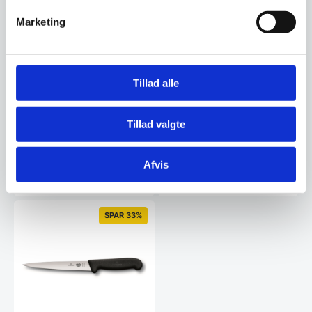
Marketing
Termobakke fra Hendi
Termobakke inkl. 2 stk
køleelementer + 1 stk. låg.
Måler: 430x290x(H)150 mm.
Hendi – Plastik flaske Rød
Tillad alle
Plastik flaske, til brug af
Ketchup og andre former for
dressinger. 0,7 L måler…
Tillad valgte
344,00
16,00
DKK
DKK
Afvis
Vi prismatcher
Vi prismatcher
SPAR 33%