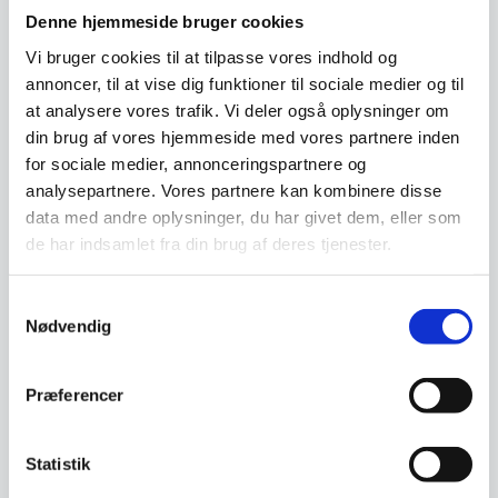
Denne hjemmeside bruger cookies
Vi bruger cookies til at tilpasse vores indhold og
annoncer, til at vise dig funktioner til sociale medier og til
at analysere vores trafik. Vi deler også oplysninger om
din brug af vores hjemmeside med vores partnere inden
Lurch Køkkenhandske i
Kokkekniv 20 cm – Yaxell
for sociale medier, annonceringspartnere og
silkone og stof, isoleret –
RAN
analysepartnere. Vores partnere kan kombinere disse
TOPKVALITET
Isoleret og slidstærk
Kokkekniv 20 cm, Yaxell
data med andre oplysninger, du har givet dem, eller som
køkkenhandske fra Lurch, der
RANSerien: RAN er et skridt op i
kombinerer fleksibelt stof…
kvalitet i forhold til…
de har indsamlet fra din brug af deres tjenester.
Den
Den
119,00
DKK
1.549,00
DKK
oprindelige
oprindelige
118,00
1.299,00
Samtykkevalg
DKK
DKK
Den
Den
pris
pris
Nødvendig
aktuelle
aktuelle
var:
var:
pris
pris
119,00 DKK.
1.549,00 DKK.
Vi prismatcher
Vi prismatcher
er:
er:
Præferencer
118,00 DKK.
1.299,00 DKK.
Statistik