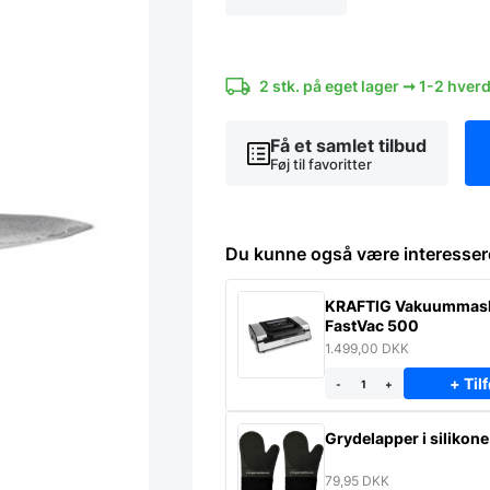
cm
-
Yaxell
Super
2 stk. på eget lager ➞ 1-2 hver
GOU
antal
Få et samlet tilbud
Føj til favoritter
Du kunne også være interesser
KRAFTIG Vakuummas
FastVac 500
1.499,00
DKK
+ Tilf
-
+
Grydelapper i silikone
79,95
DKK