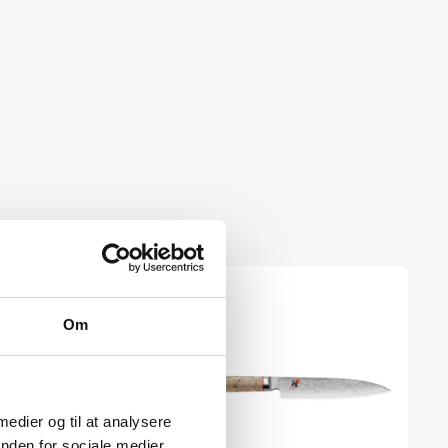
Om
 medier og til at analysere
 fra Hendi
nden for sociale medier,