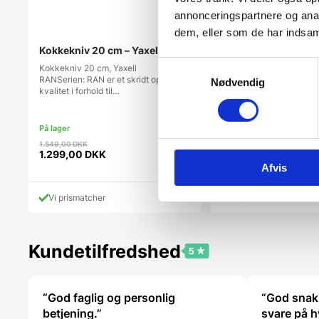
annonceringspartnere og anal
dem, eller som de har indsaml
Kokkekniv 20 cm – Yaxell RAN
Ymerskål 30 cl. – Am
Samtykkevalg
Kokkekniv 20 cm, Yaxell
Elegant og funktionel skå
RANSerien: RAN er et skridt op i
porcelæn fra Amalie-ser
Nødvendig
kvalitet i forhold til…
diameter…
Den
1.549,00
DKK
34,95
DKK
oprindelige
1.299,00
DKK
Den
pris
Afvis
aktuelle
var:
pris
1.549,00 DKK.
Vi prismatcher
Vi prismatcher
er:
1.299,00 DKK.
Kundetilfredshed
“God faglig og personlig
“God snak
betjening.”
svare på h