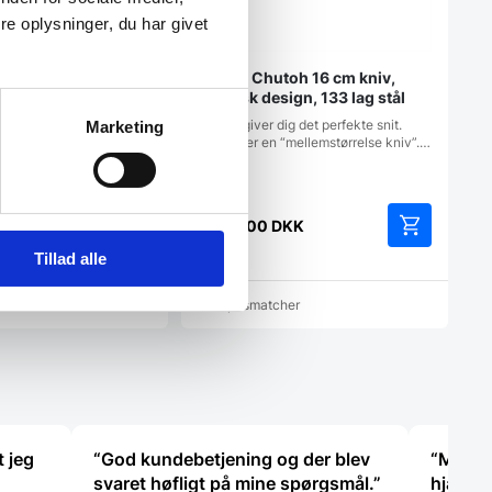
kl. 2 stk køleelementer
 Måler: 430x290x(H)150
e oplysninger, du har givet
Miyabi Chutoh 16 cm kniv,
Damask design, 133 lag stål
Miyabi giver dig det perfekte snit.
Marketing
Chutoh er en “mellemstørrelse kniv”.…
K
2.699,00
DKK
Tillad alle
cher
Vi prismatcher
t jeg
“God kundebetjening og der blev
“Meget 
svaret høfligt på mine spørgsmål.”
hjælps