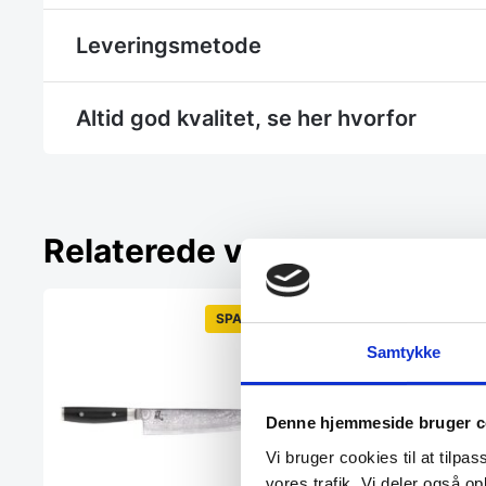
Leveringsmetode
Altid god kvalitet, se her hvorfor
Relaterede varer
SPAR 16%
Samtykke
Denne hjemmeside bruger c
Vi bruger cookies til at tilpas
vores trafik. Vi deler også 