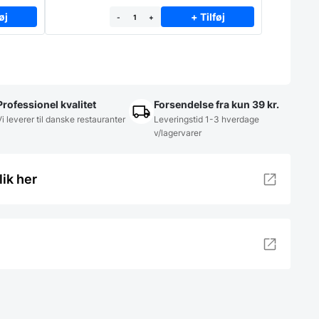
øj
+ Tilføj
-
+
Professionel kvalitet
Forsendelse fra kun 39 kr.
Vi leverer til danske restauranter
Leveringstid 1-3 hverdage
v/lagervarer
lik her