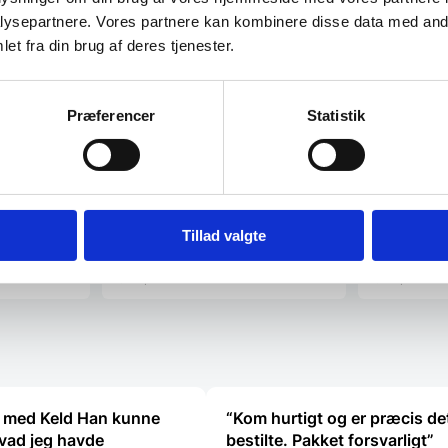
Termobakke in
+ 1 stk. låg.
ysepartnere. Vores partnere kan kombinere disse data med andr
mm.
et fra din brug af deres tjenester.
alie
Miyabi Gyutoh 24 cm kniv, Flot
træskaft, 3 lag stål
l i hvidt
ien. Med en
Miyabi giver dig det perfekte
Præferencer
Statistik
snit.Gyutoh er en kokkekniv og
bruges primært til…
Den
2.599,00
DKK
344,00
DK
oprindelige
1.799,00
DKK
Den
pris
Tillad valgte
aktuelle
var:
pris
2.599,00 DKK.
Vi prismatcher
Vi prismat
er:
1.799,00 DKK.
 med Keld Han kunne
“Kom hurtigt og er præcis de
vad jeg havde
bestilte. Pakket forsvarligt”