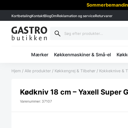
Sommerbemanding -
Kortbetaling
Kontakt
Blog
Om
Reklamation og service
Returvarer
Mærker
Køkkenmaskiner & Små-el
Køkke
Hjem
/
Alle produkter
/
Køkkengrej & Tilbehør
/
Kokkeknive & T
Kødkniv 18 cm – Yaxell Super
Varenummer: 37107