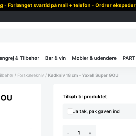
 Forlænget svartid på mail + telefon - Ordrer ekspede
ngrej & Tilbehør
Bar & vin
Møbler & udendøre
PART
ilbehør
/
Forskærekniv
/
Kødkniv 18 cm – Yaxell Super GOU
 GOU
Tilkøb til produktet
Ja tak, pak gaven ind
Kødkniv
-
+
18