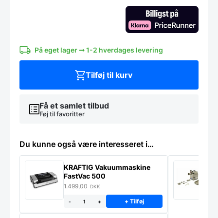
pladser
i
egetræ
ubehandlet
antal
På eget lager ➞ 1-2 hverdages levering
Tilføj til kurv
Få et samlet tilbud
Føj til favoritter
Du kunne også være interesseret i…
KRAFTIG Vakuummaskine
K
FastVac 500
M
1.499,00
2
DKK
+ Tilføj
-
+