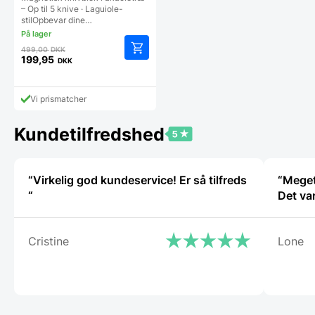
– Op til 5 knive · Laguiole-
stilOpbevar dine…
Den
499,00
DKK
oprindelige
199,95
DKK
Den
pris
aktuelle
var:
pris
499,00 DKK.
Vi prismatcher
er:
199,95 DKK.
Kundetilfredshed
“Virkelig god kundeservice! Er så tilfreds
“Meget
“
Det va
Cristine
Lone