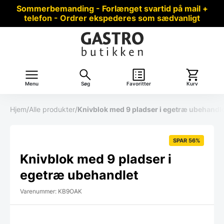
Sommerbemanding - Forlænget svartid på mail +
telefon - Ordrer ekspederes som sædvanligt
Menu
Søg
Favoritter
Kurv
Hjem
/
Alle produkter
/
Knivblok med 9 pladser i egetræ ubehandl
SPAR 56%
Knivblok med 9 pladser i
egetræ ubehandlet
Varenummer: KB9OAK