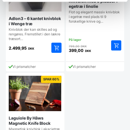
Knivblok med 9 pladser i
egetræ i linolie
Flot og elegant massiv knivblok
i egetræ med plads til 9
Adlon3 – 6 kantet knivblok
forskellige knive og…
i Wenge træ
Knivblok der kan skilles ad og
rengøres. Fremstillet i den lækre
træsort…
Den
799,00
DKK
2.499,95
DKK
oprindelige
399,00
DKK
Den
pris
aktuelle
var:
pris
799,00 DKK.
Vi prismatcher
Vi prismatcher
er:
399,00 DKK.
SPAR 60%
Laguiole By Hâws
Magnetic Knife Block
Magnetisk knivblok i akacietræ