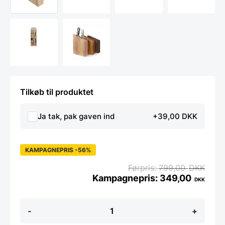
Tilkøb til produktet
Ja tak, pak gaven ind
+39,00 DKK
KAMPAGNEPRIS -56%
799,00
DKK
349,00
DKK
Knivblok
-
+
med
9