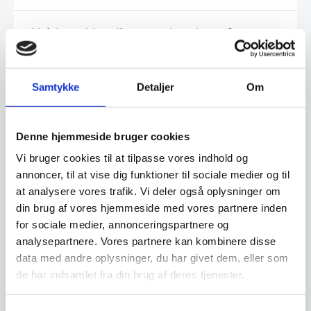
Altid god kvalitet, se her hvorfor
Samtykke
Detaljer
Om
Har du spørgsmål til varen? Klik her
Denne hjemmeside bruger cookies
Vi prismatcher - Klik her
Vi bruger cookies til at tilpasse vores indhold og
annoncer, til at vise dig funktioner til sociale medier og til
at analysere vores trafik. Vi deler også oplysninger om
Relaterede varer
din brug af vores hjemmeside med vores partnere inden
for sociale medier, annonceringspartnere og
analysepartnere. Vores partnere kan kombinere disse
Populært
SPAR 50%
data med andre oplysninger, du har givet dem, eller som
de har indsamlet fra din brug af deres tjenester.