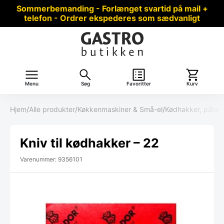
Sommerbemanding - Forlænget svartid på mail +
telefon - Ordrer ekspederes som sædvanligt
Menu
Søg
Favoritter
Kurv
Hjem
/
Alle produkter
/
Køkkenmaskiner & Små-el
/
Kødhakker, pålæg
Kniv til kødhakker – 22
Varenummer: 9356101