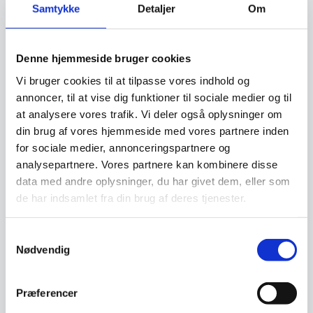
Den
Den
pris
pris
Samtykke
Detaljer
Om
aktuelle
aktuelle
var:
var:
pris
pris
14.999,00 DKK.
2.899,00 DKK.
Vi prismatcher
Vi prismatcher
er:
er:
13.980,00 DKK.
2.238,00 DKK.
Denne hjemmeside bruger cookies
SPAR 38%
Vi bruger cookies til at tilpasse vores indhold og
annoncer, til at vise dig funktioner til sociale medier og til
at analysere vores trafik. Vi deler også oplysninger om
din brug af vores hjemmeside med vores partnere inden
for sociale medier, annonceringspartnere og
analysepartnere. Vores partnere kan kombinere disse
data med andre oplysninger, du har givet dem, eller som
de har indsamlet fra din brug af deres tjenester.
Caso Mikrobølgeovn M20
El keddel – Cloer Elkedel
Easy
CL4111
Denne Caso mikrobølgeovn er
Cloer Elkedel CL4111 •
Samtykkevalg
nem og intuitiv at bruge, med et
Blokerende sikkerhedslåg •
Nødvendig
flot design der…
Kalkfilter • Låget…
Den
349,00
DKK
999,00
DKK
oprindelige
216,00
DKK
Præferencer
Den
pris
aktuelle