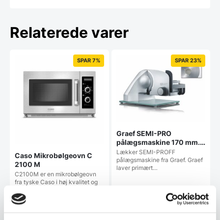
Relaterede varer
SPAR 7%
SPAR 23%
Graef SEMI-PRO
pålægsmaskine 170 mm. –
med glat OG rillet klinge
Lækker SEMI-PROFF
Caso Mikrobølgeovn C
pålægsmaskine fra Graef. Graef
2100 M
laver primært…
C2100M er en mikrobølgeovn
fra tyske Caso i høj kvalitet og
til kommercielt…
Den
Den
14.999,00
DKK
2.899,00
DKK
oprindelige
oprindelige
13.980,00
2.238,00
DKK
DKK