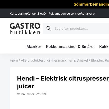
Sommerbemanding -
Kortbetaling
Kontakt
Blog
Om
Reklamation og service
Returvarer
Mærker
Køkkenmaskiner & Små-el
Køkke
Hjem
/
Alle produkter
/
Køkkenmaskiner & Små-el
/
Blender, R
Hendi – Elektrisk citruspresser
juicer
Varenummer: 221099