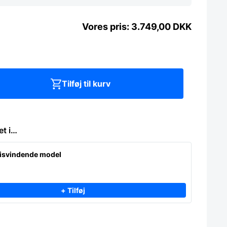
3.749,00
DKK
Tilføj til kurv
et i…
risvindende model
+ Tilføj