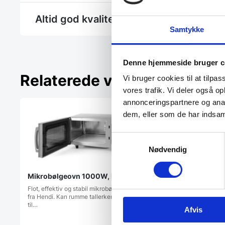
Altid god kvalitet, se her hvorfor
Samtykke
Denne hjemmeside bruger c
Relaterede varer
Vi bruger cookies til at tilpas
vores trafik. Vi deler også 
annonceringspartnere og anal
dem, eller som de har indsaml
Samtykkevalg
Nødvendig
Mikrobølgeovn 1000W, Hendi
Flot, effektiv og stabil mikrobølgeovn
fra Hendi. Kan rumme tallerkener op
til…
Afvis
Hendi – Kødhakker 