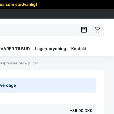
res som sædvanligt
IVARER TILBUD
Lageroprydning
Kontakt
ruspresser, slow juicer
 hverdage
+39,00 DKK