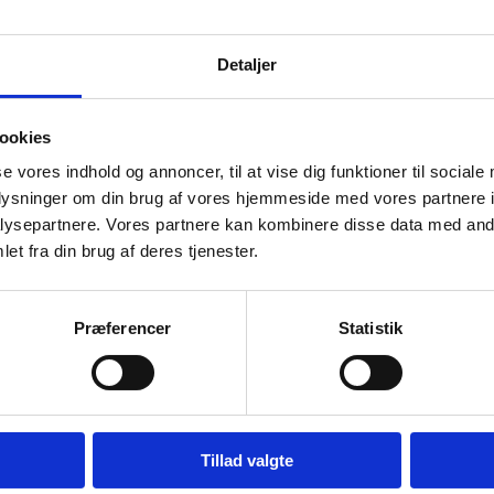
Detaljer
ookies
se vores indhold og annoncer, til at vise dig funktioner til sociale
oplysninger om din brug af vores hjemmeside med vores partnere i
ysepartnere. Vores partnere kan kombinere disse data med andr
et fra din brug af deres tjenester.
Præferencer
Statistik
Graef SEM
pålægsmas
Tillad valgte
glat OG rill
Lækker SEMI
198
Caso Mikrobølgeovn M20