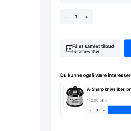
Hendi
-
+
–
Elektrisk
citruspresser,
slow
juicer
antal
Få et samlet tilbud
Føj til favoritter
Du kunne også være interesser
A-Sharp knivsliber, p
142,00
DKK
-
+