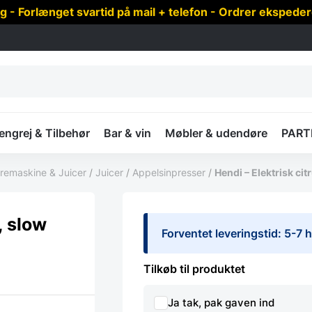
 Forlænget svartid på mail + telefon - Ordrer ekspede
ngrej & Tilbehør
Bar & vin
Møbler & udendøre
PART
øremaskine & Juicer
/
Juicer
/
Appelsinpresser
/
Hendi – Elektrisk cit
, slow
Forventet leveringstid: 5-7
Tilkøb til produktet
Ja tak, pak gaven ind