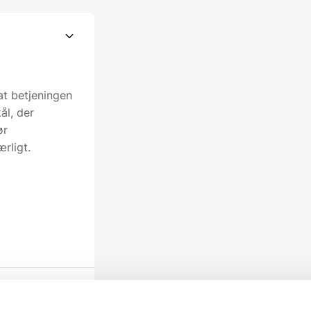
at betjeningen
ål, der
ør
rligt.