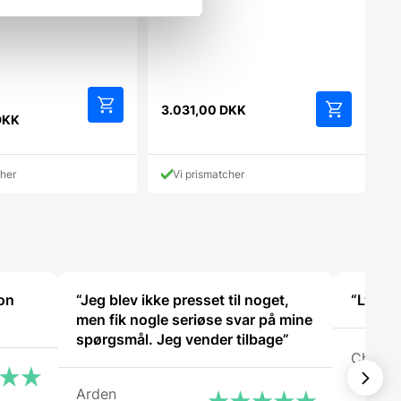
telttur…
aef laver primært…
Den
3.031,00
DKK
oprindelige
DKK
pris
var:
2.899,00 DKK.
cher
Vi prismatcher
DKK.
non
“Jeg blev ikke presset til noget,
“Lynhur
men fik nogle seriøse svar på mine
spørgsmål. Jeg vender tilbage”
Christi
Arden