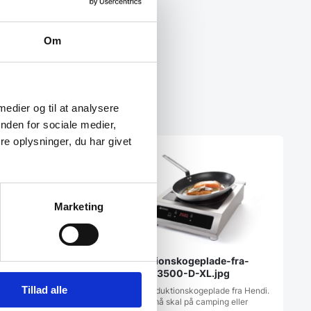
Om
 medier og til at analysere
nden for sociale medier,
e oplysninger, du har givet
SPAR 23%
Marketing
Induktionskogeplade-fra-
I-PRO
hendi-3500-D-XL.jpg
kine 170 mm. – med
Tillad alle
Mobil Induktionskogeplade fra Hendi.
et klinge
Om du må skal på camping eller
-PROFF pålægsmaskine