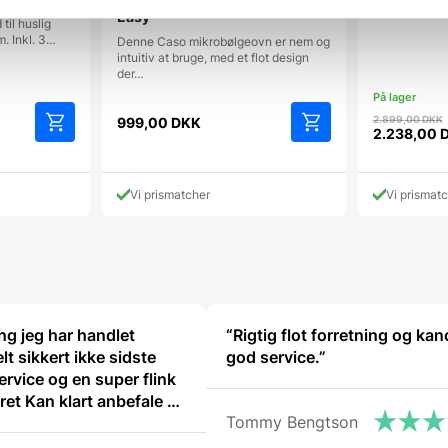
fra Graef. Gr
Easy
til huslig
m. Inkl. 3…
Denne Caso mikrobølgeovn er nem og
intuitiv at bruge, med et flot design
der…
2.899,00
DKK
999,00
DKK
2.238,00
Den
aktuelle
pris
Vi prismatcher
Vi prismat
er:
2.238,00 
ng jeg har handlet
“Rigtig flot forretning og ka
lt sikkert ikke sidste
god service.”
rvice og en super flink
befale at
Tommy Bengtson
”