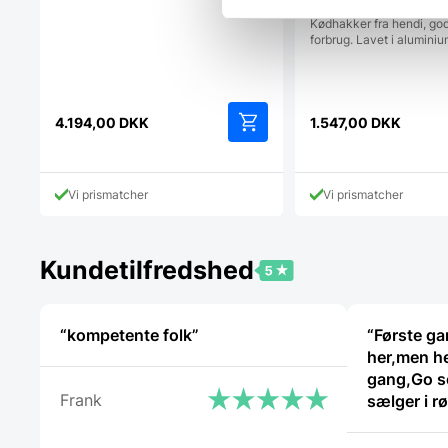
Kødhakker fra hendi, god 
forbrug. Lavet i aluminiu
4.194,00
DKK
1.547,00
DKK
Vi prismatcher
Vi prismatcher
Kundetilfredshed
“kompetente folk”
“Første ga
her,men he
gang,Go se
Frank
sælger i røret Kan klart an
handle her