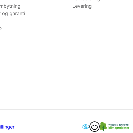
ombytning
Levering
r og garanti
o
llinger