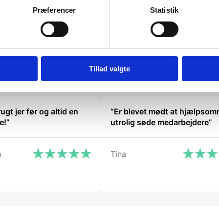
75,00
DKK
114,00
DK
Præferencer
Statistik
Vi prismatcher
Vi prismat
Tillad valgte
ugt jer før og altid en
“Er blevet mødt at hjælpso
e!”
utrolig søde medarbejdere”
n
Tina