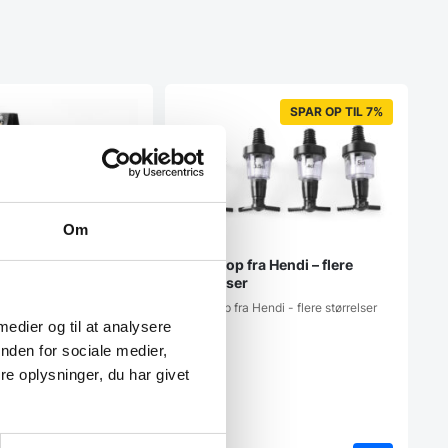
SPAR OP TIL 7%
Om
Drypstop fra Hendi – flere
med
størrelser
sbakke, Hendi
Drypstop fra Hendi - flere størrelser
med opsamlingsbakke,
 medier og til at analysere
135x70x295mm
nden for sociale medier,
e oplysninger, du har givet