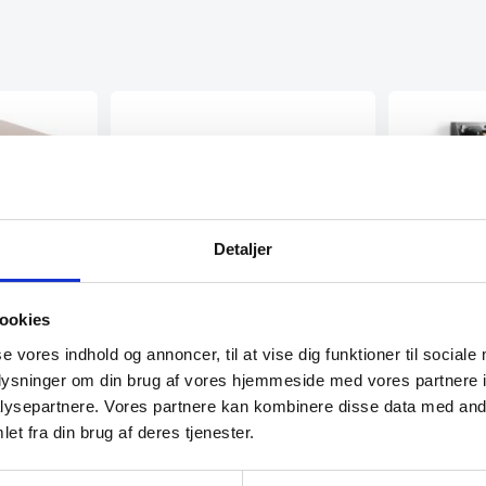
Detaljer
Isterningeform, diamant, Hendi
Oplukker 
Isterningeform, diamant, Hendi
opsamling
ookies
Flaskeåbner 
se vores indhold og annoncer, til at vise dig funktioner til sociale
Hendi Mål: 
oplysninger om din brug af vores hjemmeside med vores partnere i
g sort
ysepartnere. Vores partnere kan kombinere disse data med andr
rne. Det har
et fra din brug af deres tjenester.
e og har