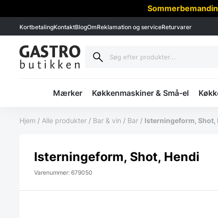
Sommerbemanding -
Kortbetaling
Kontakt
Blog
Om
Reklamation og service
Returvarer
Mærker
Køkkenmaskiner & Små-el
Køkke
Hjem
/
Alle produkter
/
Bar & vin
/
Bar
/
Isterningeform, Shot,
Isterningeform, Shot, Hendi
Varenummer: 679050