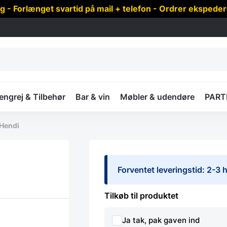
 Forlænget svartid på mail + telefon - Ordrer ekspede
ngrej & Tilbehør
Bar & vin
Møbler & udendøre
PART
 Hendi
Forventet leveringstid: 2-3
Tilkøb til produktet
Ja tak, pak gaven ind