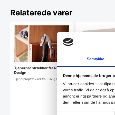
Relaterede varer
Samtykke
Tjenerproptrækker fra Risvig
Design
Denne hjemmeside bruger c
Tjenerproptrækker fra Risvig Design
Vi bruger cookies til at tilpas
vores trafik. Vi deler også 
Savant bord i brun o
annonceringspartnere og anal
Dette bord er ultra mode
dem, eller som de har indsaml
en flot melamin bordplad
nogle…
Samtykkevalg