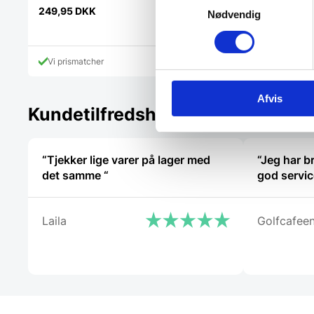
249,95
DKK
1.499,00
DKK
Nødvendig
Vi prismatcher
Vi prismatcher
Afvis
Kundetilfredshed
“Tjekker lige varer på lager med
“Jeg har br
det samme “
god servic
Laila
Golfcafee