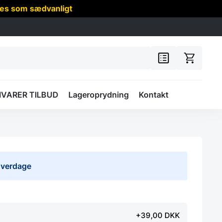
res som sædvanligt
IVARER TILBUD
Lageroprydning
Kontakt
 hverdage
+39,00 DKK