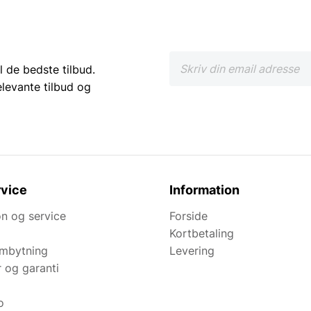
l de bedste tilbud.
elevante tilbud og
vice
Information
n og service
Forside
Kortbetaling
ombytning
Levering
r og garanti
o