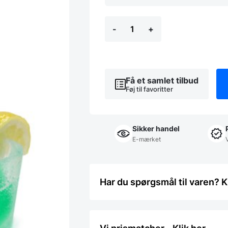
Isterningeform,
-
+
Shot,
Hendi
antal
Få et samlet tilbud
Føj til favoritter
Sikker handel
E-mærket
Har du spørgsmål til varen? K