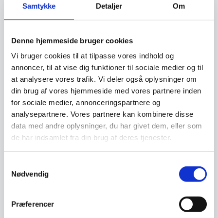
Samtykke
Detaljer
Om
Relaterede varer
Denne hjemmeside bruger cookies
Vi bruger cookies til at tilpasse vores indhold og
annoncer, til at vise dig funktioner til sociale medier og til
at analysere vores trafik. Vi deler også oplysninger om
din brug af vores hjemmeside med vores partnere inden
for sociale medier, annonceringspartnere og
analysepartnere. Vores partnere kan kombinere disse
data med andre oplysninger, du har givet dem, eller som
Miyabi Brødkniv 23 cm
Miyabi Gyutoh 20 cm
de har indsamlet fra din brug af deres tjenester.
kniv, Damask design, 133
kniv, Damask design, 133
lag stål
lag stål
Miyabi giver dig det perfekte
Miyabi giver dig det perfekte
snit. Santoku er den bedst
snit. Gyutoh er en kokkekniv og
Samtykkevalg
sælgende knivtype i…
bruges primært…
Nødvendig
3.399,00
3.399,00
DKK
DKK
Præferencer
Vi prismatcher
Vi prismatcher