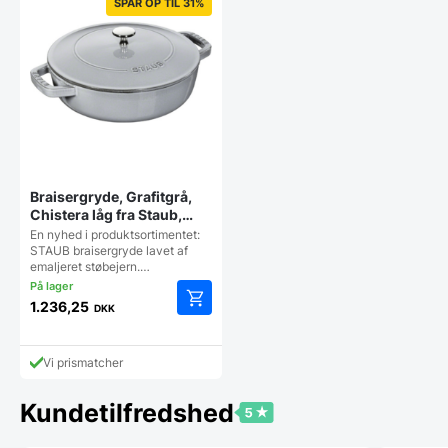
SPAR OP TIL 31%
Braisergryde, Grafitgrå,
Chistera låg fra Staub,
Flere størrelser
En nyhed i produktsortimentet:
STAUB braisergryde lavet af
emaljeret støbejern.…
1.236,25
DKK
Dette
vare
har
Vi prismatcher
flere
varianter.
Kundetilfredshed
Mulighederne
kan