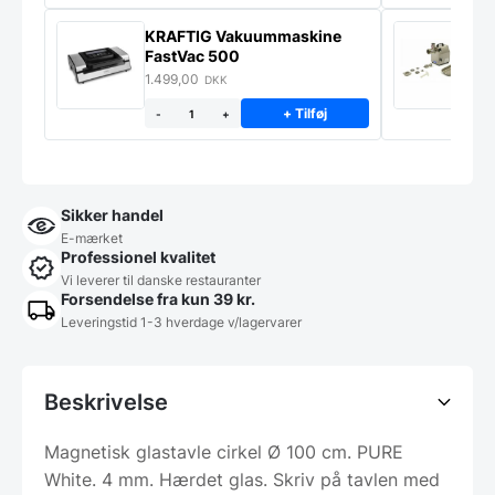
KRAFTIG Vakuummaskine
K
FastVac 500
M
1.499,00
2
DKK
+ Tilføj
-
+
Sikker handel
E-mærket
Professionel kvalitet
Vi leverer til danske restauranter
Forsendelse fra kun 39 kr.
Leveringstid 1-3 hverdage v/lagervarer
Beskrivelse
Magnetisk glastavle cirkel Ø 100 cm. PURE
White. 4 mm. Hærdet glas. Skriv på tavlen med