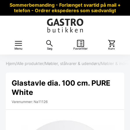
Sommerbemanding - Forlænget svartid på mail +
telefon - Ordrer ekspederes som sædvanligt
Menu
Søg
Favoritter
Kurv
Hjem
/
Alle produkter
/
Møbler, stålvarer & udendørs
/
Møbler & indre
Glastavle dia. 100 cm. PURE
White
Varenummer: Na11126