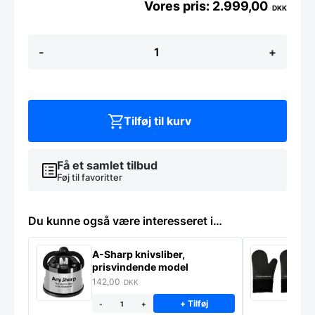
2.999,00
DKK
Glastavle
-
+
dia.
100
cm.
PURE
White
antal
Tilføj til kurv
Få et samlet tilbud
Føj til favoritter
Du kunne også være interesseret i…
A-Sharp knivsliber,
G
prisvindende model
142,00
7
DKK
+ Tilføj
-
+