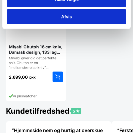
Afvis
Miyabi Chutoh 16 cm kniv,
Damask design, 133 lag
stål
Miyabi giver dig det perfekte
snit. Chutoh er en
“mellemstørrelse kniv”.…
2.699,00
DKK
Vi prismatcher
Kundetilfredshed
“Hjemmeside nem og hurtig at overskue
“Først