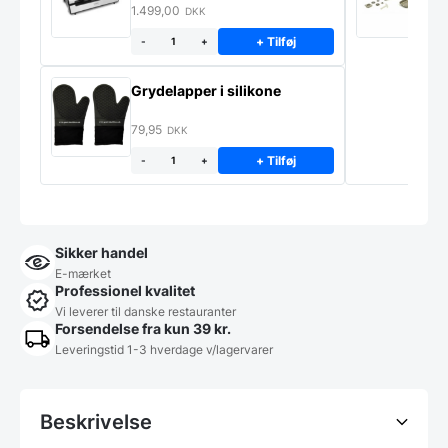
1.499,00
2
DKK
+ Tilføj
-
+
Grydelapper i silikone
79,95
DKK
+ Tilføj
-
+
Sikker handel
E-mærket
Professionel kvalitet
Vi leverer til danske restauranter
Forsendelse fra kun 39 kr.
Leveringstid 1-3 hverdage v/lagervarer
Beskrivelse