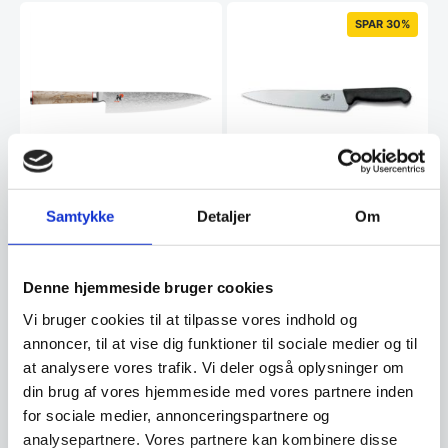
SPAR 30%
Samtykke
Detaljer
Om
Miyabi Gyutoh 20 cm
Kokke / Køkkenkniv bølge
kniv, Damask design, 133
22 cm, Victorinox, med
lag stål
FIBROX-skaft og tænder
Miyabi giver dig det perfekte
Victorinox Fibrox Kokkekniv 22
snit. Gyutoh er en kokkekniv og
cm er en af verdens mest
Denne hjemmeside bruger cookies
bruges primært…
kendte og værdsatte…
Vi bruger cookies til at tilpasse vores indhold og
Den
499,00
DKK
3.399,00
DKK
oprindelige
349,00
annoncer, til at vise dig funktioner til sociale medier og til
DKK
Den
pris
at analysere vores trafik. Vi deler også oplysninger om
aktuelle
var:
din brug af vores hjemmeside med vores partnere inden
pris
499,00 DKK.
Vi prismatcher
Vi prismatcher
er:
for sociale medier, annonceringspartnere og
349,00 DKK.
analysepartnere. Vores partnere kan kombinere disse
SPAR 31%