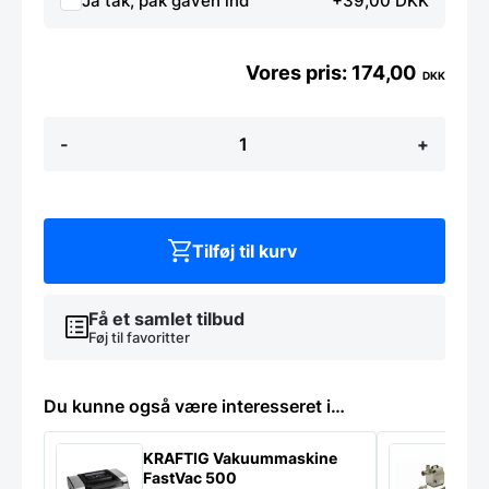
Ja tak, pak gaven ind
+39,00 DKK
174,00
DKK
Gastrobeholder
-
+
1/6
(Knockbox),
Hendi
antal
Tilføj til kurv
Få et samlet tilbud
Føj til favoritter
Du kunne også være interesseret i…
KRAFTIG Vakuummaskine
K
FastVac 500
M