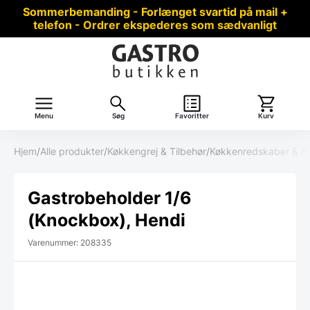
Sommerbemanding - Forlænget svartid på mail +
telefon - Ordrer ekspederes som sædvanligt
Menu
Søg
Favoritter
Kurv
Hjem
/
Alle produkter
/
Køkkengrej & Tilbehør
/
Køkkenredskaber & B
Gastrobeholder 1/6
(Knockbox), Hendi
Varenummer: 208335