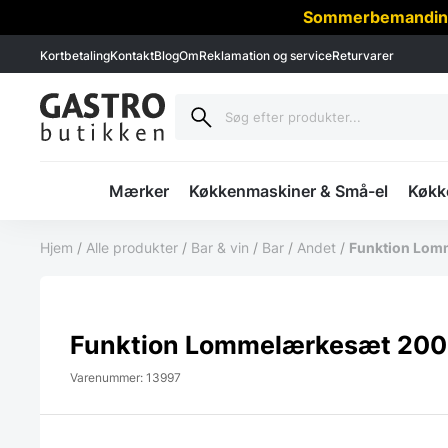
Sommerbemanding -
Kortbetaling
Kontakt
Blog
Om
Reklamation og service
Returvarer
Mærker
Køkkenmaskiner & Små-el
Køkke
Hjem
/
Alle produkter
/
Bar & vin
/
Bar
/
Andet
/
Funktion Lom
Funktion Lommelærkesæt 200
Varenummer: 13997