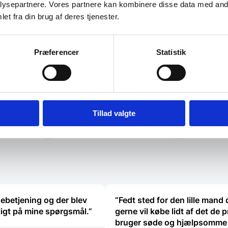
og…
ysepartnere. Vores partnere kan kombinere disse data med andr
Zwilling Champagneprop -
Nikkelbelagt
et fra din brug af deres tjenester.
Præferencer
Statistik
199,95
DKK
3.198,75
D
Tillad valgte
Vi prismatcher
Vi prismat
ebetjening og der blev
“Fedt sted for den lille mand 
ligt på mine spørgsmål.”
gerne vil købe lidt af det de p
bruger søde og hjælpsomme