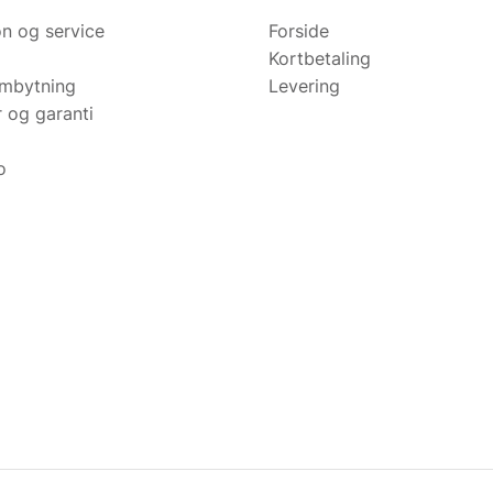
n og service
Forside
Kortbetaling
ombytning
Levering
r og garanti
o