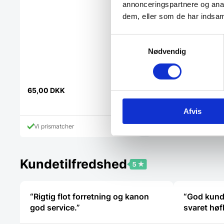
og…
annonceringspartnere og anal
dem, eller som de har indsaml
Samtykkevalg
Nødvendig
65,00
DKK
4.123,75
DKK
Afvis
Vi prismatcher
Vi prismatcher
Kundetilfredshed
“Rigtig flot forretning og kanon
“God kund
god service.”
svaret høf