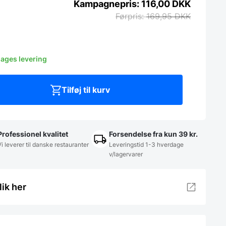
116,00
DKK
169,95
DKK
dages levering
Tilføj til kurv
Professionel kvalitet
Forsendelse fra kun 39 kr.
Vi leverer til danske restauranter
Leveringstid 1-3 hverdage
v/lagervarer
lik her