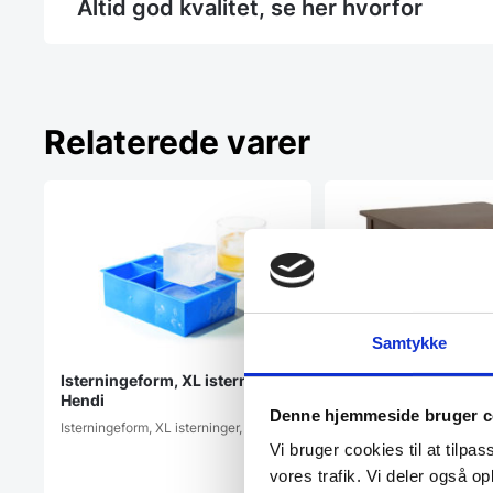
Altid god kvalitet, se her hvorfor
Relaterede varer
Samtykke
Isterningeform, XL isterninger,
Hendi
Denne hjemmeside bruger c
Isterningeform, XL isterninger, Hendi
Luton barbord 120
Vi bruger cookies til at tilpas
Dette barbord er meget k
vores trafik. Vi deler også 
elegant. Det er udført i 