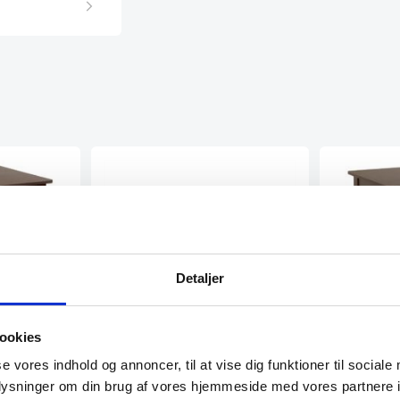
Detaljer
ookies
×80 cm
Luton bar
se vores indhold og annoncer, til at vise dig funktioner til sociale
Zwilling Champagneprop –
lassisk og
Dette barbord
oplysninger om din brug af vores hjemmeside med vores partnere i
Nikkelbelagt
solidt bøgetræ
elegant. Det e