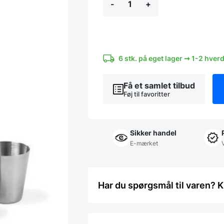
-
+
Lommelærkesæt
200
ml
antal
6 stk. på eget lager ➞ 1-2 hver
Få et samlet tilbud
Føj til favoritter
Sikker handel
E-mærket
Har du spørgsmål til varen? K