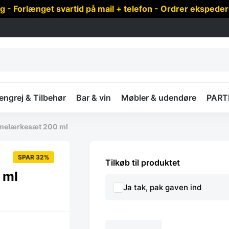
 Forlænget svartid på mail + telefon - Ordrer ekspede
ngrej & Tilbehør
Bar & vin
Møbler & udendøre
PART
melærkesæt 200 ml
SPAR 32%
Tilkøb til produktet
 ml
Ja tak, pak gaven ind
Funktion