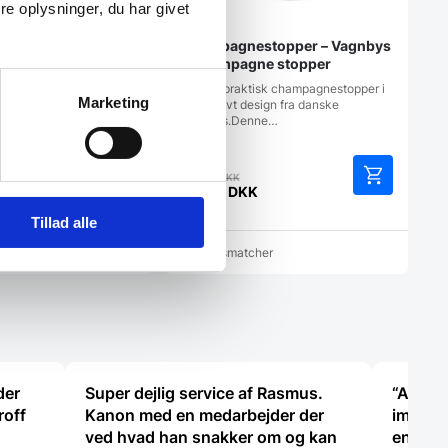
e oplysninger, du har givet
Champagnestopper – Vagnbys
– Champagne stopper
Lille og praktisk champagnestopper i
Marketing
eksklusivt design fra danske
Vangbys.Denne…
Den
239,00
DKK
KK
oprindelige
167,30
DKK
Den
pris
Tillad alle
aktuelle
var:
pris
239,00 DKK.
cher
Vi prismatcher
er:
167,30 DKK.
der
Super dejlig service af Rasmus.
“Anette
roff
Kanon med en medarbejder der
imødek
ved hvad han snakker om og kan
en fejl 