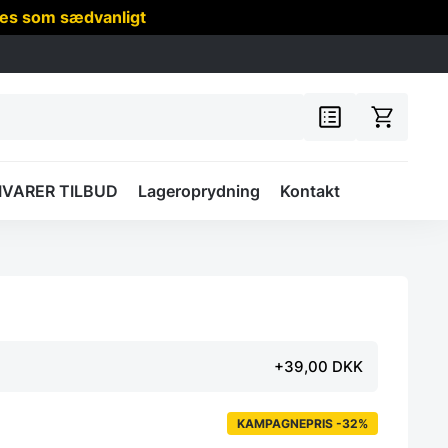
res som sædvanligt
IVARER TILBUD
Lageroprydning
Kontakt
+39,00 DKK
KAMPAGNEPRIS -32%