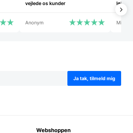
vejlede os kunder
løbet a
og god
Anonym
Michae
Ja tak, tilmeld mig
Webshoppen