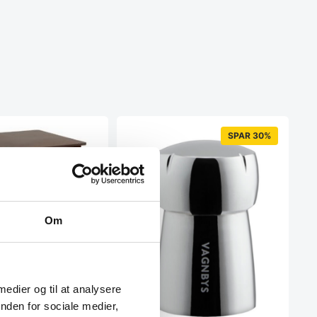
SPAR 30%
Om
bord 80×80 cm
 medier og til at analysere
 er meget klassisk og
nden for sociale medier,
r udført i solidt bøgetræ