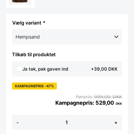
variant
Tilkøb til produktet
Ja tak, pak gaven ind
+39,00 DKK
KAMPAGNEPRIS -47%
999,00
DKK
529,00
DKK
Forklæde
-
+
fra
Muud
-