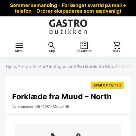
Sommerbemanding - Forlænget svartid på mail +
telefon - Ordrer ekspederes som sædvanligt
Menu
Søg
Favoritter
Kurv
Hjem
/
Alle produkter
/
Ukategoriseret
/
Forklæde fra Muud – North
SPAR OP TIL 47%
Forklæde fra Muud – North
Varenummer: QB-4061-Muud-HE