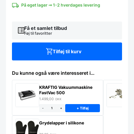
North
På eget lager ➞ 1-2 hverdages levering
antal
Få et samlet tilbud
Føj til favoritter
Tilføj til kurv
Du kunne også være interesseret i…
KRAFTIG Vakuummaskine
K
FastVac 500
M
1.499,00
2
DKK
+ Tilføj
-
+
Grydelapper i silikone