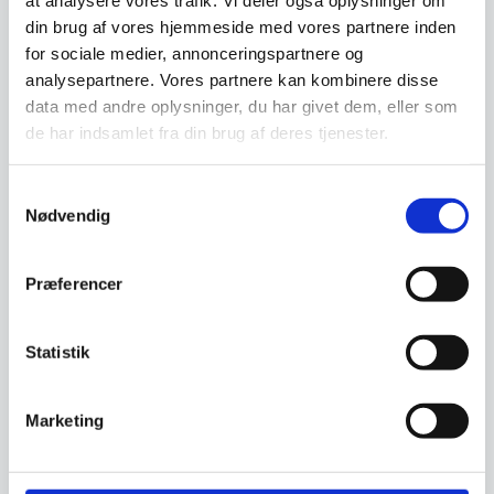
at analysere vores trafik. Vi deler også oplysninger om
din brug af vores hjemmeside med vores partnere inden
for sociale medier, annonceringspartnere og
Har du spørgsmål til varen? Klik her
analysepartnere. Vores partnere kan kombinere disse
data med andre oplysninger, du har givet dem, eller som
de har indsamlet fra din brug af deres tjenester.
Vi prismatcher - Klik her
Samtykkevalg
Nødvendig
Relaterede varer
Præferencer
SPAR 26%
SPAR 61%
Statistik
Marketing
Bastian Tekstiler