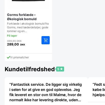
Gorms forklæde –
Økologisk bomuld
Forklæde i økologisk bomuld fra
Gorms, med læderdetaljer, gode
lommer og en…
Den
499,95
DKK
oprindelige
289,00
DKK
Den
pris
aktuelle
var:
pris
499,95 DKK.
Vi prismatcher
er:
289,00 DKK.
Kundetilfredshed
“Fantastisk service. De ligger sig virkelig
“Fedt s
i selen for at give en god oplevelse. Jeg
købe li
fik leveret en stor ovn til Malmø, hvor de
hjælp
normalt ikke har levering direkte, uden
problemer. Jeg kan i høj grad anbefale