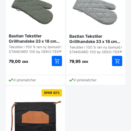
Bastian Tekstiler
Bastian Tekstiler
Grillhandske 33 x 18 cm
Grillhandske 33 x 18 cm
Olivengrøn
Lys grå
Tekstiler i 100 % ren ny bomuld i
Tekstiler i 100 % ren ny bomuld i
STANDARD 100 by OEKO-TEX®
STANDARD 100 by OEKO-TEX®
79,00
79,95
DKK
DKK
Vi prismatcher
Vi prismatcher
SPAR 42%