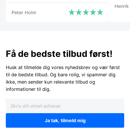
Henrik
Gastrobutikken – som både på priser og
Peter Holm
service er noget ud over det
sædvanlige.”
Få de bedste tilbud først!
Husk at tilmelde dig vores nyhedsbrev og vær først
til de bedste tilbud. Og bare rolig, vi spammer dig
ikke, men sender kun relevante tilbud og
informationer til dig.
Ja tak, tilmeld mig