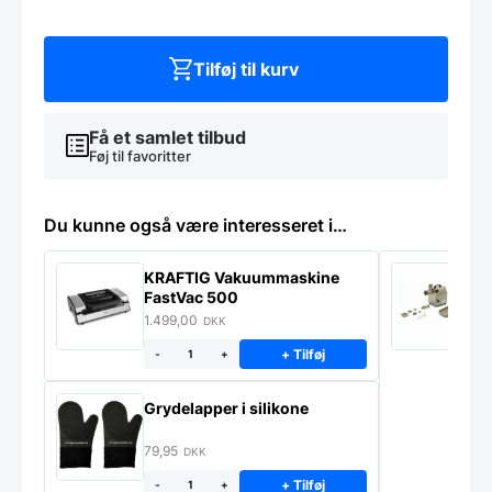
UDVIDET
MED
PYNTEKNIVE
antal
Tilføj til kurv
Få et samlet tilbud
Føj til favoritter
Du kunne også være interesseret i…
KRAFTIG Vakuummaskine
K
FastVac 500
M
1.499,00
2
DKK
+ Tilføj
-
+
Grydelapper i silikone
79,95
DKK
+ Tilføj
-
+