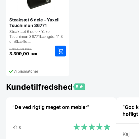
Steaksæt 6 dele – Yaxell
Tsuchimon 36771
Steaksæt 6 dele - Yaxell
Tsuchimon 36771Længde: 11,3
cmSkæfte:…
Den
5.394,00
DKK
oprindelige
3.399,00
DKK
Den
pris
aktuelle
var:
pris
5.394,00 DKK.
Vi prismatcher
er:
3.399,00 DKK.
Kundetilfredshed
“De ved rigtig meget om møbler”
“God k
høflig
Kris
Kaj