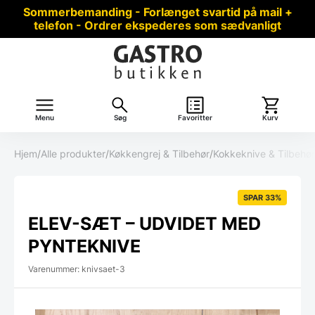
Sommerbemanding - Forlænget svartid på mail +
telefon - Ordrer ekspederes som sædvanligt
Menu
Søg
Favoritter
Kurv
Hjem
/
Alle produkter
/
Køkkengrej & Tilbehør
/
Kokkeknive & Tilbehør
SPAR 33%
ELEV-SÆT – UDVIDET MED
PYNTEKNIVE
Varenummer: knivsaet-3