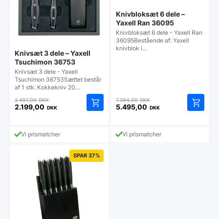
Knivbloksæt 6 dele –
Yaxell Ran 36095
Knivbloksæt 6 dele - Yaxell Ran
36095Bestående af: Yaxell
knivblok i…
Knivsæt 3 dele – Yaxell
Tsuchimon 36753
Knivsæt 3 dele - Yaxell
Tsuchimon 36753Sættet består
af 1 stk. Kokkekniv 20…
Den
Den
2.497,00
DKK
7.294,00
DKK
oprindelige
oprindelige
2.199,00
5.495,00
DKK
DKK
Den
Den
pris
pris
aktuelle
aktuelle
var:
var:
pris
pris
2.497,00 DKK.
7.294,00 DKK.
Vi prismatcher
Vi prismatcher
er:
er:
2.199,00 DKK.
5.495,00 DKK.
SPAR 37%