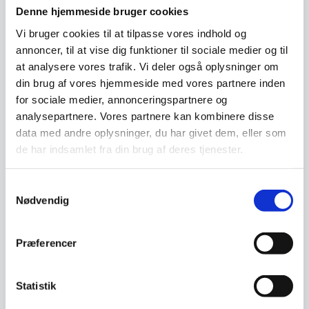
Denne hjemmeside bruger cookies
Vi bruger cookies til at tilpasse vores indhold og
Vi prismatcher - Klik her
annoncer, til at vise dig funktioner til sociale medier og til
at analysere vores trafik. Vi deler også oplysninger om
din brug af vores hjemmeside med vores partnere inden
Relaterede varer
for sociale medier, annonceringspartnere og
analysepartnere. Vores partnere kan kombinere disse
data med andre oplysninger, du har givet dem, eller som
SPAR 9%
SPAR 11%
de har indsamlet fra din brug af deres tjenester.
Samtykkevalg
Nødvendig
Præferencer
Knivsæt 2 dele – Yaxell
Tsuchimon 36752
Statistik
Knivsæt 2 dele - Yaxell
Tsuchimon 36751Sættet består