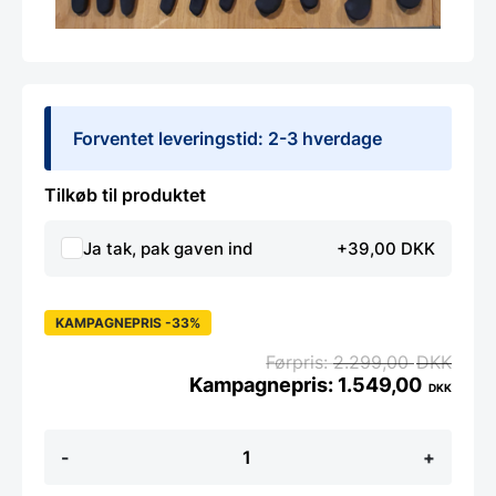
Forventet leveringstid: 2-3 hverdage
Tilkøb til produktet
Ja tak, pak gaven ind
+39,00 DKK
KAMPAGNEPRIS -33%
2.299,00
DKK
1.549,00
DKK
ELEV-
-
+
SÆT
-