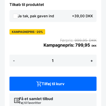
Tilkøb til produktet
Ja tak, pak gaven ind
+39,00 DKK
KAMPAGNEPRIS -20%
999,95
DKK
799,95
DKK
Damaskus
-
+
Grøntsagskniv
18
cm
-
Risvig
Design
Tilføj til kurv
antal
Få et samlet tilbud
Føj til favoritter