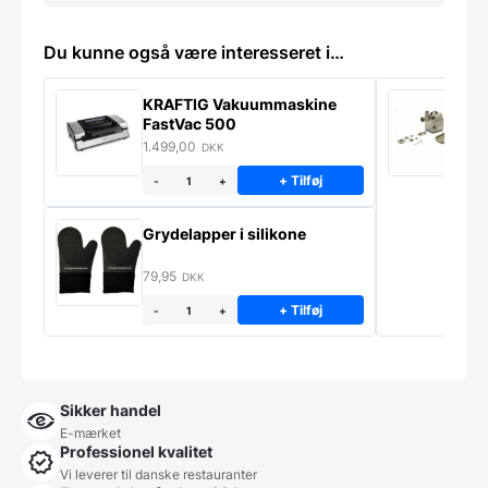
Du kunne også være interesseret i…
KRAFTIG Vakuummaskine
K
FastVac 500
M
1.499,00
2
DKK
+ Tilføj
-
+
Grydelapper i silikone
79,95
DKK
+ Tilføj
-
+
Sikker handel
E-mærket
Professionel kvalitet
Vi leverer til danske restauranter