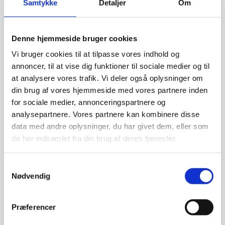
Samtykke
Detaljer
Om
SPAR 30%
Denne hjemmeside bruger cookies
Vi bruger cookies til at tilpasse vores indhold og
annoncer, til at vise dig funktioner til sociale medier og til
at analysere vores trafik. Vi deler også oplysninger om
din brug af vores hjemmeside med vores partnere inden
for sociale medier, annonceringspartnere og
Kokke / Køkkenkniv bølge
Miyabi 5000MCD
analysepartnere. Vores partnere kan kombinere disse
22 cm, Victorinox, med
kokkekniv, 24 cm.
data med andre oplysninger, du har givet dem, eller som
FIBROX-skaft og tænder
Victorinox Fibrox Kokkekniv 22
Miyabi giver dig det perfekte
de har indsamlet fra din brug af deres tjenester.
cm er en af verdens mest
snit.Gyutoh er en kokkekniv og
kendte og værdsatte…
bruges primært til…
Samtykkevalg
Den
499,00
DKK
3.699,00
DKK
Nødvendig
oprindelige
349,00
DKK
Den
pris
aktuelle
var:
pris
499,00 DKK.
Vi prismatcher
Vi prismatcher
Præferencer
er:
349,00 DKK.