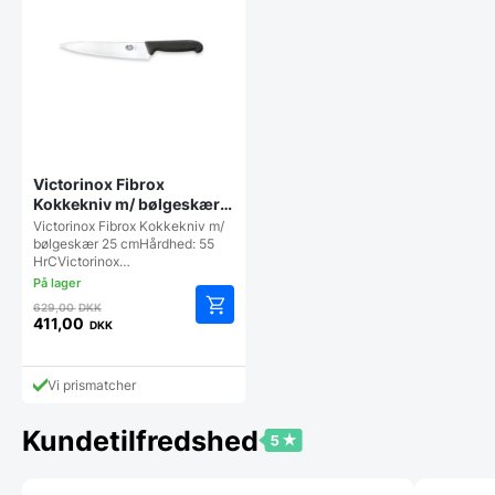
Victorinox Fibrox
Kokkekniv m/ bølgeskær
25 cm
Victorinox Fibrox Kokkekniv m/
bølgeskær 25 cmHårdhed: 55
HrCVictorinox…
Den
629,00
DKK
oprindelige
411,00
DKK
Den
pris
aktuelle
var:
pris
629,00 DKK.
Vi prismatcher
er:
411,00 DKK.
Kundetilfredshed