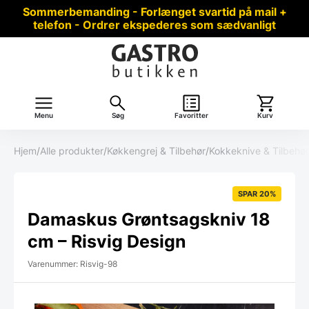
Sommerbemanding - Forlænget svartid på mail +
telefon - Ordrer ekspederes som sædvanligt
Menu
Søg
Favoritter
Kurv
Hjem
/
Alle produkter
/
Køkkengrej & Tilbehør
/
Kokkeknive & Tilbehør
SPAR 20%
Damaskus Grøntsagskniv 18
cm – Risvig Design
Varenummer: Risvig-98