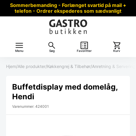
Sommerbemanding - Forlænget svartid på mail +
telefon - Ordrer ekspederes som sædvanligt
Menu
Søg
Favoritter
Kurv
Hjem
/
Alle produkter
/
Køkkengrej & Tilbehør
/
Anretning & Servering
Buffetdisplay med domelåg,
Hendi
Varenummer: 424001