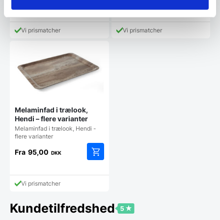
Fra
25,00
DKK
Dette
vare
har
Vi prismatcher
Vi prismatcher
flere
varianter.
Mulighederne
kan
vælges
på
varesiden
Melaminfad i trælook,
Hendi – flere varianter
Melaminfad i trælook, Hendi -
flere varianter
Fra
95,00
DKK
Dette
vare
har
Vi prismatcher
flere
varianter.
Kundetilfredshed
Mulighederne
kan