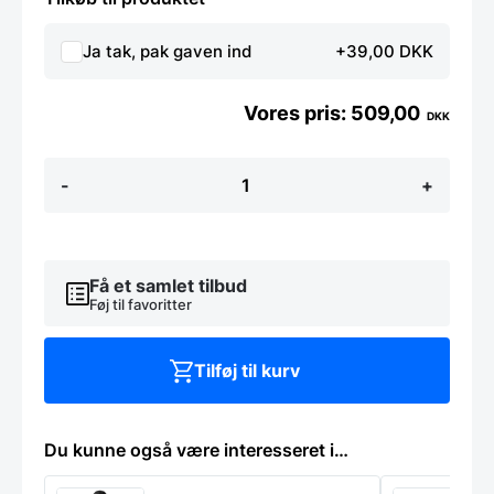
Ja tak, pak gaven ind
+39,00 DKK
509,00
DKK
Buffetdisplay
-
+
med
domelåg,
Hendi
antal
Få et samlet tilbud
Føj til favoritter
Tilføj til kurv
Du kunne også være interesseret i…