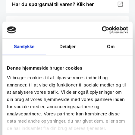
Har du spørgsmål til varen? Klik her
Vi prismatcher - Klik her
Relaterede varer
Samtykke
Detaljer
Om
SPAR 37%
Denne hjemmeside bruger cookies
Vi bruger cookies til at tilpasse vores indhold og
annoncer, til at vise dig funktioner til sociale medier og til
at analysere vores trafik. Vi deler også oplysninger om
din brug af vores hjemmeside med vores partnere inden
Termobakke fra Hendi
for sociale medier, annonceringspartnere og
Termobakke inkl. 2 stk
køleelementer + 1 stk. låg.
analysepartnere. Vores partnere kan kombinere disse
Måler: 430x290x(H)150 mm.
data med andre oplysninger, du har givet dem, eller som
Gorms
de har indsamlet fra din brug af deres tjenester.
serveringsbræt/skærrebræt