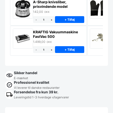
A-Sharp knivsliber,
G
prisvindende model
142,00
7
DKK
+ Tilføj
-
+
KRAFTIG Vakuummaskine
K
FastVac 500
M
1.499,00
2
DKK
+ Tilføj
-
+
Sikker handel
E-mærket
Professionel kvalitet
Vi leverer til danske restauranter
Forsendelse fra kun 39 kr.
Leveringstid 1-3 hverdage v/lagervarer