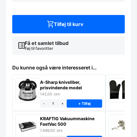
50
cm.
antal
Tilføj til kurv
Få et samlet tilbud
Føj til favoritter
Du kunne også være interesseret i…
A-Sharp knivsliber,
G
prisvindende model
142,00
7
DKK
+ Tilføj
-
+
KRAFTIG Vakuummaskine
K
FastVac 500
M
1.499,00
2
DKK