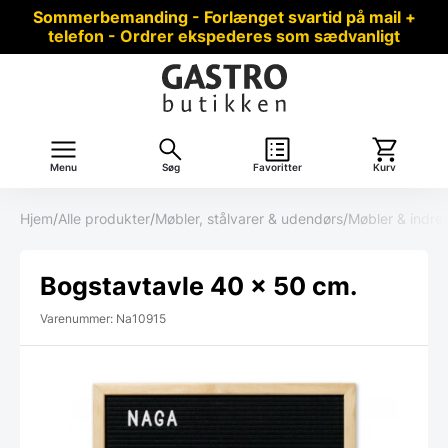
Sommerbemanding - Forlænget svartid på mail +
telefon - Ordrer ekspederes som sædvanligt
Menu
Søg
Favoritter
Kurv
Hjem
/
Alle produkter
/
Møbler, stålvarer & udendørs
/
Møbler & indre
Bogstavtavle 40 x 50 cm.
Varenummer: Na10915