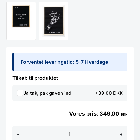
Forventet leveringstid: 5-7 Hverdage
Tilkøb til produktet
Ja tak, pak gaven ind
+39,00 DKK
349,00
DKK
Bogstavtavle
-
+
40
x