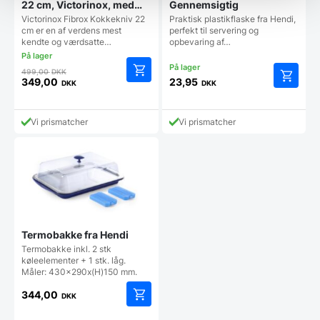
22 cm, Victorinox, med
Gennemsigtig
FIBROX-skaft og tænder
Victorinox Fibrox Kokkekniv 22
Praktisk plastikflaske fra Hendi,
cm er en af verdens mest
perfekt til servering og
kendte og værdsatte…
opbevaring af…
Den
499,00
DKK
oprindelige
349,00
23,95
DKK
DKK
Den
pris
aktuelle
var:
pris
499,00 DKK.
Vi prismatcher
Vi prismatcher
er:
349,00 DKK.
Termobakke fra Hendi
Termobakke inkl. 2 stk
køleelementer + 1 stk. låg.
Måler: 430x290x(H)150 mm.
344,00
DKK