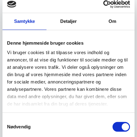
Har du spørgsmål til varen? Klik her
Samtykke
Detaljer
Om
Vi prismatcher - Klik her
Denne hjemmeside bruger cookies
Vi bruger cookies til at tilpasse vores indhold og
annoncer, til at vise dig funktioner til sociale medier og til
Relaterede varer
at analysere vores trafik. Vi deler også oplysninger om
din brug af vores hjemmeside med vores partnere inden
for sociale medier, annonceringspartnere og
SPAR 44%
SPAR 39%
analysepartnere. Vores partnere kan kombinere disse
data med andre oplysninger, du har givet dem, eller som
de har indsamlet fra din brug af deres tjenester.
Samtykkevalg
Nødvendig