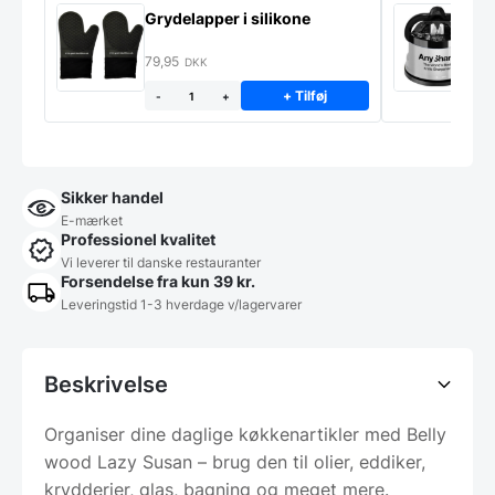
Grydelapper i silikone
A
p
79,95
1
DKK
+ Tilføj
-
+
Sikker handel
E-mærket
Professionel kvalitet
Vi leverer til danske restauranter
Forsendelse fra kun 39 kr.
Leveringstid 1-3 hverdage v/lagervarer
Beskrivelse
Organiser dine daglige køkkenartikler med Belly
wood Lazy Susan – brug den til olier, eddiker,
krydderier, glas, bagning og meget mere.