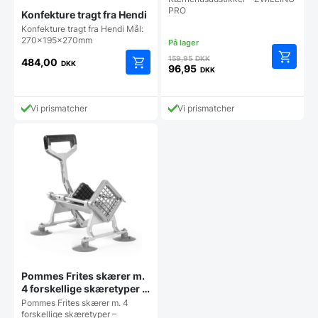
PRO
Konfekture tragt fra Hendi
Konfekture tragt fra Hendi Mål:
270x195x270mm
Den
159,95
DKK
484,00
DKK
oprindelige
96,95
DKK
Den
pris
aktuelle
var:
pris
159,95 DKK.
Vi prismatcher
Vi prismatcher
er:
96,95 DKK.
Pommes Frites skærer m.
4 forskellige skæretyper –
Hendi
Pommes Frites skærer m. 4
forskellige skæretyper –