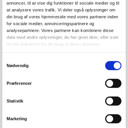
Altid god kvalitet, se her hvorfor
annoncer, til at vise dig funktioner til sociale medier og til
at analysere vores trafik. Vi deler også oplysninger om
din brug af vores hjemmeside med vores partnere inden
for sociale medier, annonceringspartnere og
Har du spørgsmål til varen? Klik her
analysepartnere. Vores partnere kan kombinere disse
data med andre oplysninger, du har givet dem, eller som
de har indsamlet fra din brug af deres tjenester.
Vi prismatcher - Klik her
Samtykkevalg
Nødvendig
Relaterede varer
Præferencer
SPAR 28%
Statistik
Marketing