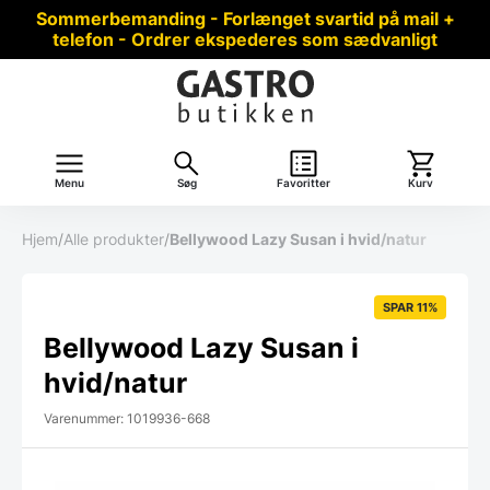
Sommerbemanding - Forlænget svartid på mail +
telefon - Ordrer ekspederes som sædvanligt
Menu
Søg
Favoritter
Kurv
Hjem
/
Alle produkter
/
Bellywood Lazy Susan i hvid/natur
SPAR 11%
Bellywood Lazy Susan i
hvid/natur
Varenummer: 1019936-668