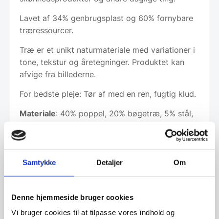
Lavet af 34% genbrugsplast og 60% fornybare
træressourcer.
Træ er et unikt naturmateriale med variationer i
tone, tekstur og åretegninger. Produktet kan
afvige fra billederne.
For bedste pleje: Tør af med en ren, fugtig klud.
Materiale
: 40% poppel, 20% bøgetræ, 5% stål,
1% silikone, 34% genbrugt ABS-plast.
Mål
: 30 cm B x 30 cm L x 9 cm H.
Samtykke
Detaljer
Om
Leveringsmetode
Denne hjemmeside bruger cookies
Vi bruger cookies til at tilpasse vores indhold og