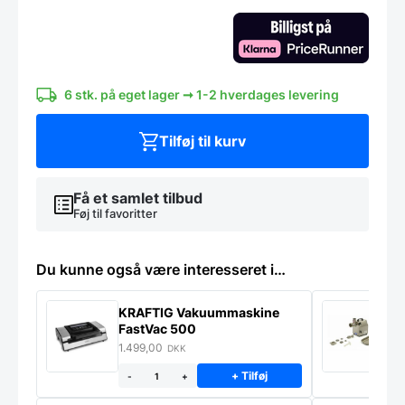
i
hvid/natur
antal
6 stk. på eget lager ➞ 1-2 hverdages levering
Tilføj til kurv
Få et samlet tilbud
Føj til favoritter
Du kunne også være interesseret i…
KRAFTIG Vakuummaskine
K
FastVac 500
M
1.499,00
2
DKK
+ Tilføj
-
+