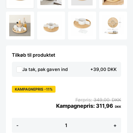
Tilkøb til produktet
Ja tak, pak gaven ind
+39,00 DKK
KAMPAGNEPRIS -11%
349,00
DKK
311,96
DKK
Bellywood
-
+
Lazy
Susan