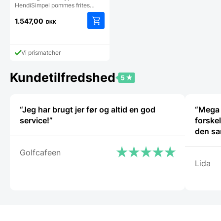
HendiSimpel pommes frites…
1.547,00
DKK
Vi prismatcher
Kundetilfredshed
“Jeg har brugt jer før og altid en god
“Mega 
service!”
forske
den sa
Golfcafeen
Lida