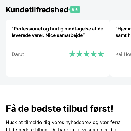
507,50 DKK.
Kundetilfredshed
“Professionel og hurtig modtagelse af de
“Hjemmes
leverede varer. Nice samarbejde”
samt h
Darut
Kai Ho
Få de bedste tilbud først!
Husk at tilmelde dig vores nyhedsbrev og vær først
til de bedste tilbud. Og bare rolig, vi spammer dig