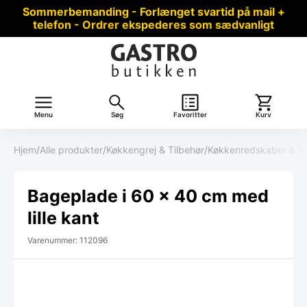
Sommerbemanding - Forlænget svartid på mail +
telefon - Ordrer ekspederes som sædvanligt
Menu
Søg
Favoritter
Kurv
Hjem
/
Alle produkter
/
Køkkengrej & Tilbehør
/
Køkkenredskaber & B
Bageplade i 60 x 40 cm med
lille kant
Varenummer: 112096