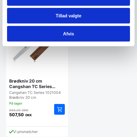
Vi prismatcher
Vi prismatcher
Tillad valgte
SPAR 43%
Afvis
Brødkniv 20 cm
Cangshan TC Series
1021004
Cangshan TC Series 1021004
Brødkniv 20 cm
Den
889,00
DKK
oprindelige
507,50
DKK
Den
pris
aktuelle
var:
pris
889,00 DKK.
Vi prismatcher
er: