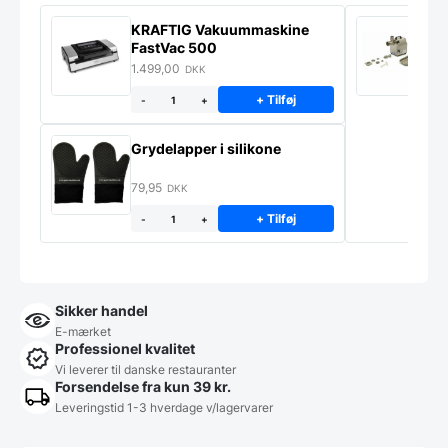
KRAFTIG Vakuummaskine
K
FastVac 500
M
1.499,00
2
DKK
+ Tilføj
-
+
Grydelapper i silikone
79,95
DKK
+ Tilføj
-
+
Sikker handel
E-mærket
Professionel kvalitet
Vi leverer til danske restauranter
Forsendelse fra kun 39 kr.
Leveringstid 1-3 hverdage v/lagervarer