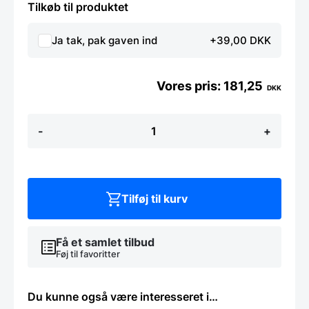
Tilkøb til produktet
Ja tak, pak gaven ind
+39,00 DKK
181,25
DKK
Bageplade
-
+
i
60
x
40
cm
med
Tilføj til kurv
lille
kant
antal
Få et samlet tilbud
Føj til favoritter
Du kunne også være interesseret i…