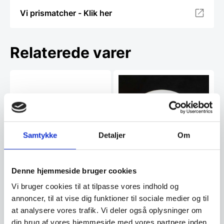
Vi prismatcher - Klik her
Relaterede varer
Samtykke
Detaljer
Om
Denne hjemmeside bruger cookies
Miyabi Brødkniv 23 cm
Ymerskål 30 cl. – Amalie
Vi bruger cookies til at tilpasse vores indhold og
kniv, Damask design, 133
Elegant og funktionel skål i hvidt
lag stål
porcelæn fra Amalie-serien.
Miyabi giver dig det perfekte
annoncer, til at vise dig funktioner til sociale medier og til
Med en diameter…
snit. Santoku er den bedst
at analysere vores trafik. Vi deler også oplysninger om
sælgende knivtype i…
din brug af vores hjemmeside med vores partnere inden