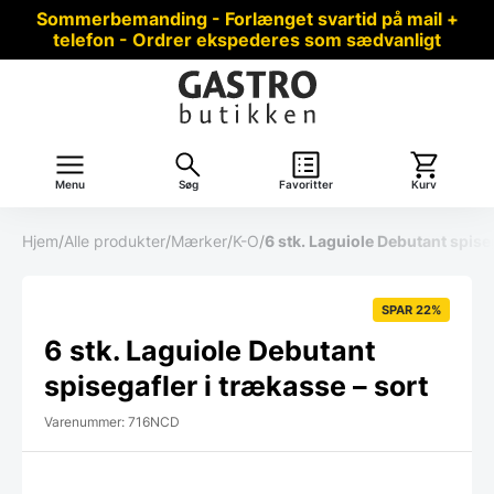
Sommerbemanding - Forlænget svartid på mail +
telefon - Ordrer ekspederes som sædvanligt
Menu
Søg
Favoritter
Kurv
Hjem
/
Alle produkter
/
Mærker
/
K-O
/
6 stk. Laguiole Debutant spiseg
SPAR 22%
6 stk. Laguiole Debutant
spisegafler i trækasse – sort
Varenummer: 716NCD