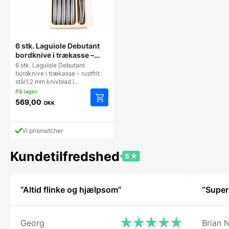
6 stk. Laguiole Debutant
bordknive i trækasse –
rustfrit stål
6 stk. Laguiole Debutant
bordknive i trækasse - rustfrit
stål1,2 mm knivblad i…
569,00
DKK
Vi prismatcher
Kundetilfredshed
“Altid flinke og hjælpsom”
“Super
Georg
Brian N