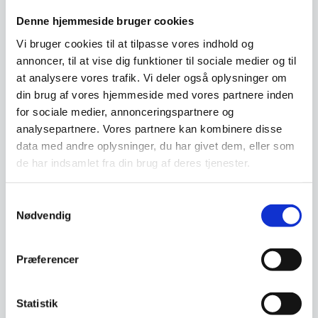
Denne hjemmeside bruger cookies
Vi bruger cookies til at tilpasse vores indhold og
annoncer, til at vise dig funktioner til sociale medier og til
at analysere vores trafik. Vi deler også oplysninger om
din brug af vores hjemmeside med vores partnere inden
6 stk. Laguiole Debutant
Laguiole Classique Teske
for sociale medier, annonceringspartnere og
steakknive i trækasse –
– Sort skaft
analysepartnere. Vores partnere kan kombinere disse
sort
6 stk. Laguiole Debutant
Elegant teske i klassisk stil fra
steakknive i trækasse - sort1,2
Laguiole. Fremstillet i rustfrit stål
data med andre oplysninger, du har givet dem, eller som
mm knivblad i hærdet…
med…
de har indsamlet fra din brug af deres tjenester.
Den
Den
489,00
DKK
269,00
DKK
oprindelige
oprindelige
379,95
170,00
DKK
DKK
Samtykkevalg
Den
Den
pris
pris
Nødvendig
aktuelle
aktuelle
var:
var:
pris
pris
489,00 DKK.
269,00 DKK.
Vi prismatcher
Vi prismatcher
er:
er:
379,95 DKK.
170,00 DKK.
Præferencer
SPAR 21%
Statistik