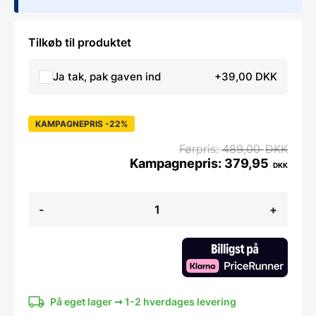
Tilkøb til produktet
Ja tak, pak gaven ind
+39,00 DKK
KAMPAGNEPRIS -22%
489,00
DKK
379,95
DKK
6
-
+
stk.
Laguiole
Debutant
spisegafler
i
trækasse
-
sort
På eget lager ➞ 1-2 hverdages levering
antal