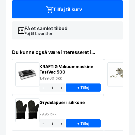
Tilføj til kurv
Få et samlet tilbud
Føj til favoritter
Du kunne også være interesseret i…
KRAFTIG Vakuummaskine
K
FastVac 500
M
1.499,00
2
DKK
+ Tilføj
-
+
Grydelapper i silikone
79,95
DKK
+ Tilføj
-
+