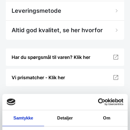
Leveringsmetode
Altid god kvalitet, se her hvorfor
Har du spørgsmål til varen? Klik her
Vi prismatcher - Klik her
Relaterede varer
SPAR 22%
SPAR 37%
Samtykke
Detaljer
Om