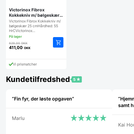
Victorinox Fibrox
Kokkekniv m/ bølgeskær
25 cm
Victorinox Fibrox Kokkekniv m/
bølgeskær 25 cmHårdhed: 55
HrCVictorinox…
Den
629,00
DKK
oprindelige
411,00
DKK
Den
pris
aktuelle
var:
pris
629,00 DKK.
Vi prismatcher
er:
411,00 DKK.
Kundetilfredshed
“Fin fyr, der løste opgaven”
“Hjemmes
samt h
Marlu
Kai Ho