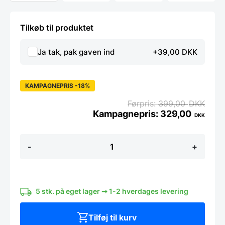
Tilkøb til produktet
Ja tak, pak gaven ind
+39,00 DKK
KAMPAGNEPRIS -18%
399,00
DKK
329,00
DKK
3-
-
+
farvet
LED
bøftermometer
antal
5 stk. på eget lager ➞ 1-2 hverdages levering
Tilføj til kurv