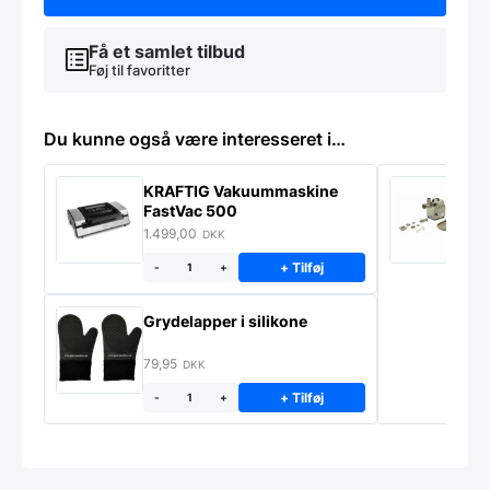
Få et samlet tilbud
Føj til favoritter
Du kunne også være interesseret i…
KRAFTIG Vakuummaskine
K
FastVac 500
M
1.499,00
2
DKK
+ Tilføj
-
+
Grydelapper i silikone
79,95
DKK
+ Tilføj
-
+