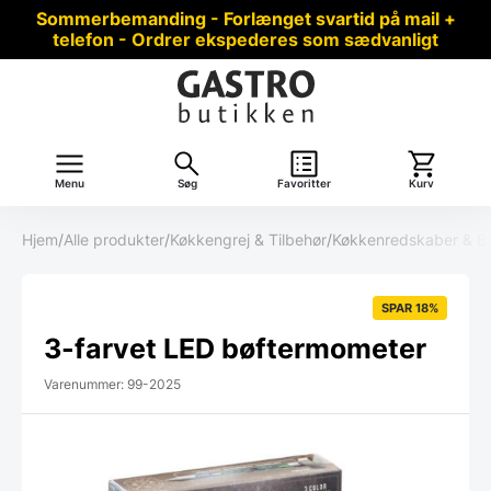
Sommerbemanding - Forlænget svartid på mail +
telefon - Ordrer ekspederes som sædvanligt
Menu
Søg
Favoritter
Kurv
Hjem
/
Alle produkter
/
Køkkengrej & Tilbehør
/
Køkkenredskaber & B
SPAR 18%
3-farvet LED bøftermometer
Varenummer: 99-2025