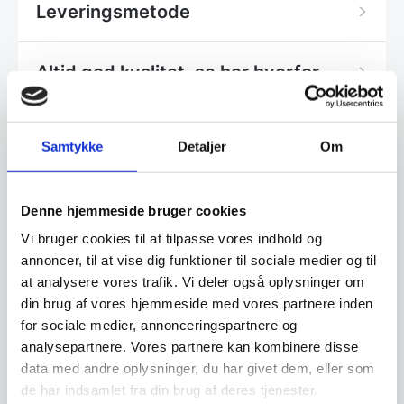
Leveringsmetode
Altid god kvalitet, se her hvorfor
Samtykke
Detaljer
Om
Har du spørgsmål til varen? Klik her
Denne hjemmeside bruger cookies
Vi prismatcher - Klik her
Vi bruger cookies til at tilpasse vores indhold og
annoncer, til at vise dig funktioner til sociale medier og til
at analysere vores trafik. Vi deler også oplysninger om
Relaterede varer
din brug af vores hjemmeside med vores partnere inden
for sociale medier, annonceringspartnere og
SPAR 43%
analysepartnere. Vores partnere kan kombinere disse
data med andre oplysninger, du har givet dem, eller som
de har indsamlet fra din brug af deres tjenester.