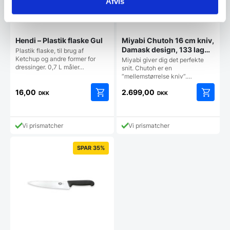
Afvis
Hendi – Plastik flaske Gul
Miyabi Chutoh 16 cm kniv,
Damask design, 133 lag
Plastik flaske, til brug af
stål
Ketchup og andre former for
Miyabi giver dig det perfekte
dressinger. 0,7 L måler…
snit. Chutoh er en
“mellemstørrelse kniv”.…
16,00
2.699,00
DKK
DKK
Vi prismatcher
Vi prismatcher
SPAR 35%