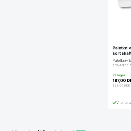
Paletkni
sort skaf
Paletkniv b
cmVarenr.:
197,00
D
329,00
DKK
Vi prism