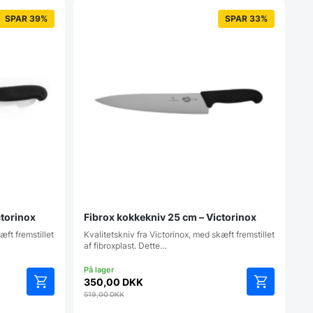
SPAR 39%
SPAR 33%
ctorinox
Fibrox kokkekniv 25 cm – Victorinox
æft fremstillet
Kvalitetskniv fra Victorinox, med skæft fremstillet
af fibroxplast. Dette…
350,00
DKK
519,00
DKK