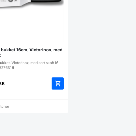
v bukket 16cm, Victorinox, med
t
ukket, Victorinox, med sort skaft16
 5276316
KK
atcher