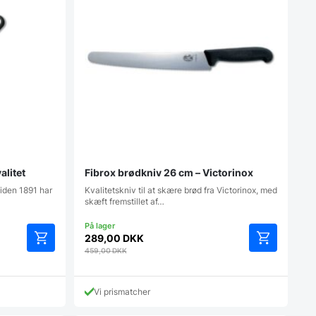
alitet
Fibrox brødkniv 26 cm – Victorinox
Siden 1891 har
Kvalitetskniv til at skære brød fra Victorinox, med
skæft fremstillet af…
289,00
DKK
459,00
DKK
Vi prismatcher