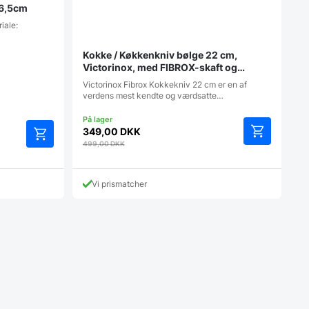
26,5cm
iale:
Kokke / Køkkenkniv bølge 22 cm,
Victorinox, med FIBROX-skaft og
tænder
Victorinox Fibrox Kokkekniv 22 cm er en af
verdens mest kendte og værdsatte…
349,00
DKK
499,00
DKK
Vi prismatcher