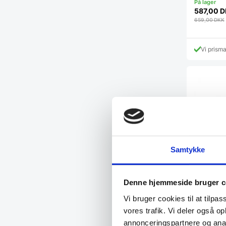
587,00
D
659,00
DKK
Vi prism
Samtykke
Denne hjemmeside bruger c
Vi bruger cookies til at tilpas
vores trafik. Vi deler også 
annonceringspartnere og anal
Fibrox u