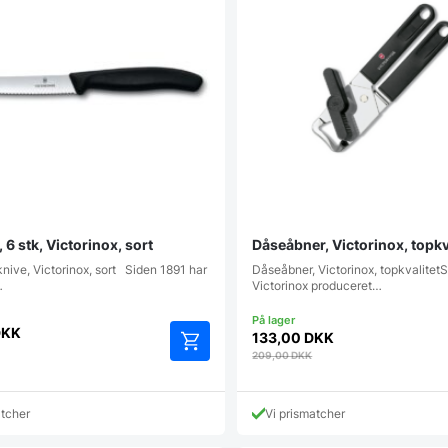
 6 stk, Victorinox, sort
Dåseåbner, Victorinox, topkv
knive, Victorinox, sort Siden 1891 har
Dåseåbner, Victorinox, topkvalitet
…
Victorinox produceret…
DKK
133,00
DKK
209,00
DKK
atcher
Vi prismatcher