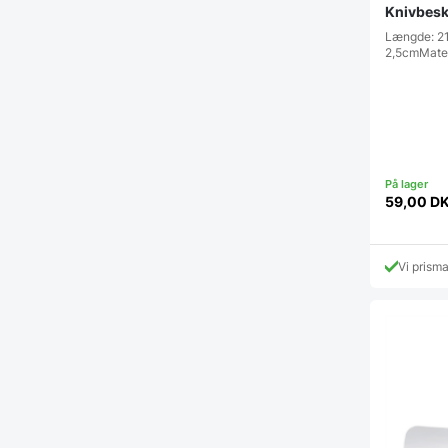
Knivbesk
Længde: 2
2,5cmMater
59,00
D
Vi prism