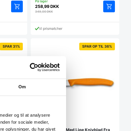
258,99
DKK
349,00
DKK
Vi prismatcher
SPAR 31%
SPAR OP TIL 36%
Om
 medier og til at analysere
nden for sociale medier,
e oplysninger, du har givet
Grøntsagskniv Med Lige Knivblad Fra