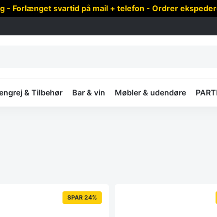
 Forlænget svartid på mail + telefon - Ordrer ekspede
ngrej & Tilbehør
Bar & vin
Møbler & udendøre
PART
SPAR 24%