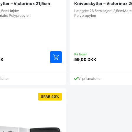
ytter – Victorinox 21,5cm
Knivbeskytter – Victorinox 
1,5cmHøjde:
Længde: 26,5cmHøjde: 2,5cmMater
iale: Polypropylen
Polypropylen
KK
59,00
DKK
atcher
Vi prismatcher
SPAR 40%