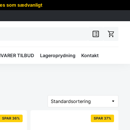
res som sædvanligt
IVARER TILBUD
Lageroprydning
Kontakt
SPAR 36%
SPAR 37%