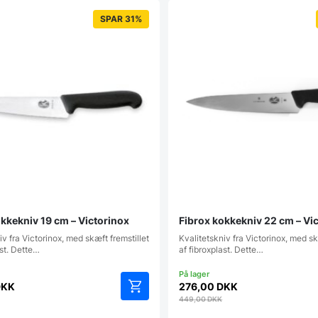
SPAR 31%
kkekniv 19 cm – Victorinox
Fibrox kokkekniv 22 cm – Vi
iv fra Victorinox, med skæft fremstillet
Kvalitetskniv fra Victorinox, med sk
ast. Dette…
af fibroxplast. Dette…
DKK
276,00
DKK
449,00
DKK