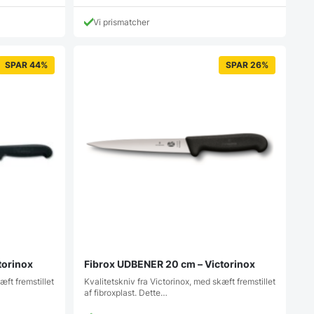
Vi prismatcher
SPAR 44%
SPAR 26%
torinox
Fibrox UDBENER 20 cm – Victorinox
æft fremstillet
Kvalitetskniv fra Victorinox, med skæft fremstillet
af fibroxplast. Dette…