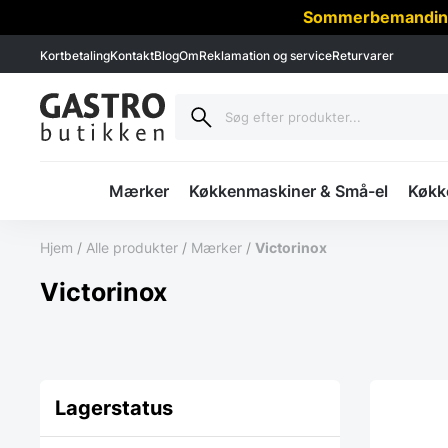
Sommerbemanding -
Kortbetaling
Kontakt
Blog
Om
Reklamation og service
Returvarer
Mærker
Køkkenmaskiner & Små-el
Køkke
Hjem
/
Alle produkter
/
Mærker
/
Victorinox
Victorinox
Lagerstatus