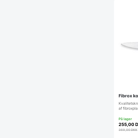
Fibrox ko
Kvalitetskn
af fibroxpl
255,00
369,00
DKK