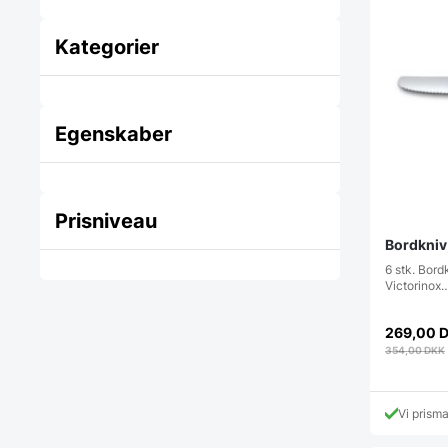
Kategorier
Egenskaber
Prisniveau
Bordkniv,
6 stk. Bord
Victorinox
269,00
354,00
DKK
Vi prism