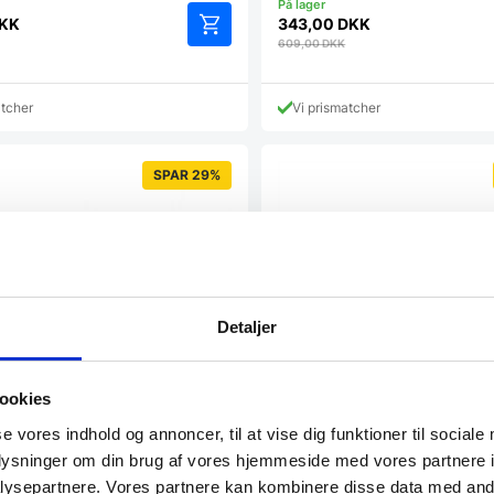
KK
343,00
DKK
609,00
DKK
atcher
Vi prismatcher
SPAR 29%
Detaljer
ookies
se vores indhold og annoncer, til at vise dig funktioner til sociale
oplysninger om din brug af vores hjemmeside med vores partnere i
ysepartnere. Vores partnere kan kombinere disse data med andr
dbeningskniv 15 cm –
Gaffel, Victorinox, Sort