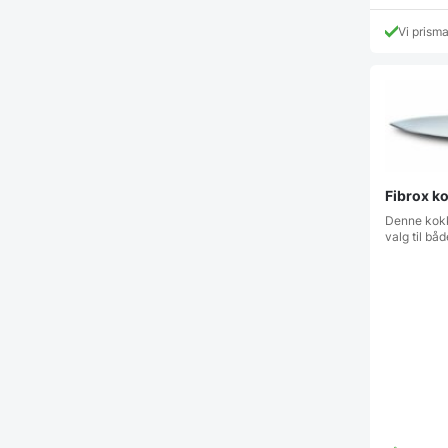
Vi prism
Fibrox k
Denne kokke
valg til bå