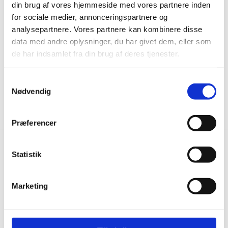
din brug af vores hjemmeside med vores partnere inden
til de bedste tilbud. Og bare rolig, vi spammer dig
for sociale medier, annonceringspartnere og
ikke, men sender kun relevante tilbud og
analysepartnere. Vores partnere kan kombinere disse
informationer til dig.
data med andre oplysninger, du har givet dem, eller som
de har indsamlet fra din brug af deres tjenester.
Samtykkevalg
Ja tak, tilmeld mig
Nødvendig
Præferencer
Gastrobutikken.dk
Statistik
Gastrobutikken ApS
Rømersvej 33
Marketing
7430 Ikast
CVR: 38952986