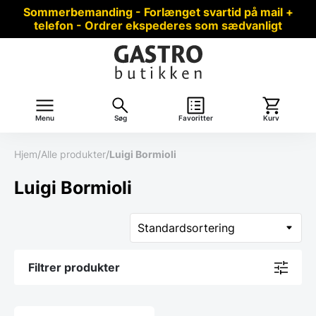
Sommerbemanding - Forlænget svartid på mail +
telefon - Ordrer ekspederes som sædvanligt
Menu
Søg
Favoritter
Kurv
Hjem
/
Alle produkter
/
Luigi Bormioli
Luigi Bormioli
Filtrer produkter