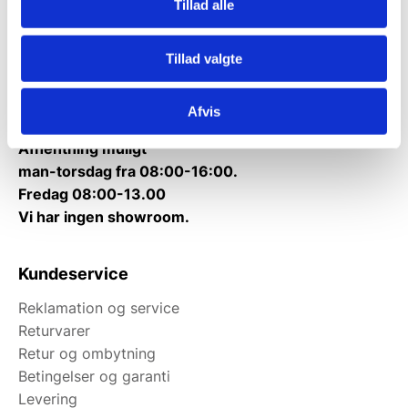
Tillad alle
Telefon træffetid:
Kontakt@gastrobutikken.dk
Tillad valgte
Tlf.
71 99 30 98
Mandag til torsdag: 10:00 – 14:00.
Fredag: Telefonlukket.
Afvis
Afhentning muligt
man-torsdag fra 08:00-16:00.
Fredag 08:00-13.00
Vi har ingen showroom.
Kundeservice
Reklamation og service
Returvarer
Retur og ombytning
Betingelser og garanti
Levering