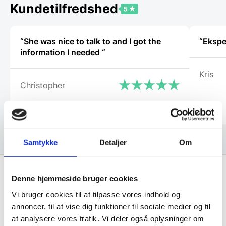
Kundetilfredshed
“She was nice to talk to and I got the
information I needed “
Kris
Christopher
Samtykke
Detaljer
Om
Denne hjemmeside bruger cookies
Få de bedste tilbud først!
Vi bruger cookies til at tilpasse vores indhold og
annoncer, til at vise dig funktioner til sociale medier og til
Husk at tilmelde dig vores nyhedsbrev og vær først
at analysere vores trafik. Vi deler også oplysninger om