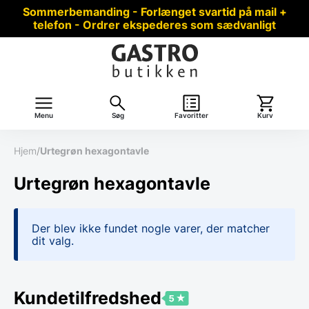
Sommerbemanding - Forlænget svartid på mail +
telefon - Ordrer ekspederes som sædvanligt
Menu
Søg
Favoritter
Kurv
Hjem
/
Urtegrøn hexagontavle
Urtegrøn hexagontavle
Der blev ikke fundet nogle varer, der matcher
dit valg.
Kundetilfredshed