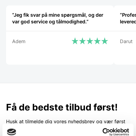
“Jeg fik svar på mine spørgsmål, og der
“Profe
var god service og tålmodighed.”
levere
Adem
Darut
Få de bedste tilbud først!
Husk at tilmelde dig vores nyhedsbrev og vær først
til de bedste tilbud. Og bare rolig, vi spammer dig