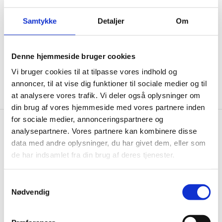
ikke, men sender kun relevante tilbud og
informationer til dig.
Samtykke
Detaljer
Om
Denne hjemmeside bruger cookies
Ja tak, tilmeld mig
Vi bruger cookies til at tilpasse vores indhold og
annoncer, til at vise dig funktioner til sociale medier og til
at analysere vores trafik. Vi deler også oplysninger om
din brug af vores hjemmeside med vores partnere inden
for sociale medier, annonceringspartnere og
analysepartnere. Vores partnere kan kombinere disse
Gastrobutikken.dk
data med andre oplysninger, du har givet dem, eller som
Gastrobutikken ApS
de har indsamlet fra din brug af deres tjenester.
Rømersvej 33
7430 Ikast
Samtykkevalg
CVR: 38952986
Nødvendig
Telefon træffetid: