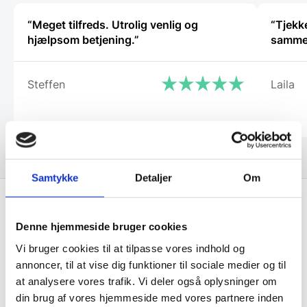
“Meget tilfreds. Utrolig venlig og
“Tjekke
hjælpsom betjening.”
Steffen
Laila
Samtykke
Detaljer
Om
Denne hjemmeside bruger cookies
Få de bedste tilbud først!
Vi bruger cookies til at tilpasse vores indhold og
Husk at tilmelde dig vores nyhedsbrev og vær først
annoncer, til at vise dig funktioner til sociale medier og til
at analysere vores trafik. Vi deler også oplysninger om
til de bedste tilbud. Og bare rolig, vi spammer dig
din brug af vores hjemmeside med vores partnere inden
ikke, men sender kun relevante tilbud og