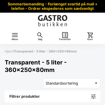
Sommerbemanding - Forlænget svartid på mail +
telefon - Ordrer ekspederes som sædvanligt
Menu
Søg
Favoritter
Kurv
Hjem
/
Transparent - 5 liter - 360x250x80mm
Transparent - 5 liter -
360x250x80mm
Filtrer produkter