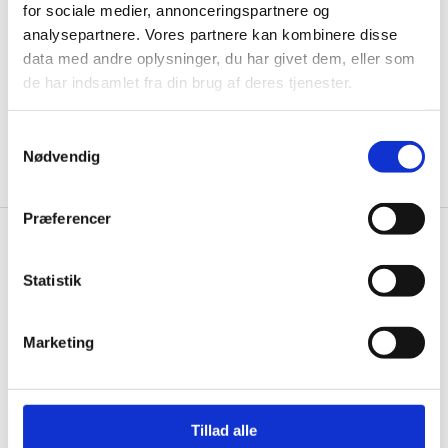
for sociale medier, annonceringspartnere og
informationer til dig.
analysepartnere. Vores partnere kan kombinere disse
data med andre oplysninger, du har givet dem, eller som
de har indsamlet fra din brug af deres tjenester.
Ja tak, tilmeld mig
Samtykkevalg
Nødvendig
Præferencer
Gastrobutikken.dk
Statistik
Gastrobutikken ApS
Rømersvej 33
Marketing
7430 Ikast
CVR: 38952986
Telefon træffetid:
Tillad alle