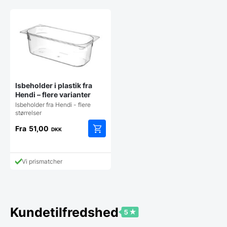
Isbeholder i plastik fra
Hendi – flere varianter
Isbeholder fra Hendi - flere
størrelser
Fra
51,00
DKK
Dette
vare
har
Vi prismatcher
flere
varianter.
Mulighederne
kan
vælges
Kundetilfredshed
på
varesiden