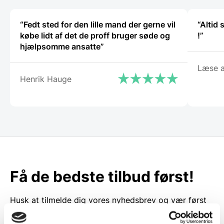
“Fedt sted for den lille mand der gerne vil
“Altid
købe lidt af det de proff bruger søde og
!”
hjælpsomme ansatte”
Læse a
Henrik Hauge
Få de bedste tilbud først!
Husk at tilmelde dig vores nyhedsbrev og vær først
til de bedste tilbud. Og bare rolig, vi spammer dig