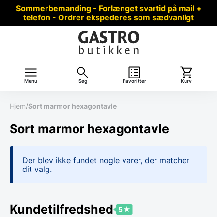
Sommerbemanding - Forlænget svartid på mail +
telefon - Ordrer ekspederes som sædvanligt
Menu
Søg
Favoritter
Kurv
Hjem
/
Sort marmor hexagontavle
Sort marmor hexagontavle
Der blev ikke fundet nogle varer, der matcher
dit valg.
Kundetilfredshed