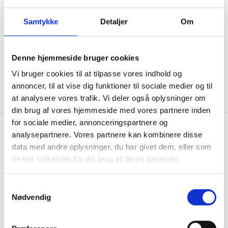
ikke, men sender kun relevante tilbud og
informationer til dig.
Samtykke
Detaljer
Om
Denne hjemmeside bruger cookies
Ja tak, tilmeld mig
Vi bruger cookies til at tilpasse vores indhold og
annoncer, til at vise dig funktioner til sociale medier og til
at analysere vores trafik. Vi deler også oplysninger om
din brug af vores hjemmeside med vores partnere inden
for sociale medier, annonceringspartnere og
analysepartnere. Vores partnere kan kombinere disse
Gastrobutikken.dk
data med andre oplysninger, du har givet dem, eller som
Gastrobutikken ApS
de har indsamlet fra din brug af deres tjenester.
Rømersvej 33
7430 Ikast
Samtykkevalg
CVR: 38952986
Nødvendig
Telefon træffetid: