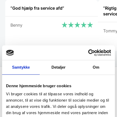
“God hjælp fra service afd”
“Rigtig
service
Benny
Tommy
Samtykke
Detaljer
Om
Få de bedste tilbud først!
Denne hjemmeside bruger cookies
Vi bruger cookies til at tilpasse vores indhold og
Husk at tilmelde dig vores nyhedsbrev og vær først
annoncer, til at vise dig funktioner til sociale medier og til
til de bedste tilbud. Og bare rolig, vi spammer dig
at analysere vores trafik. Vi deler også oplysninger om
ikke, men sender kun relevante tilbud og
din brug af vores hjemmeside med vores partnere inden