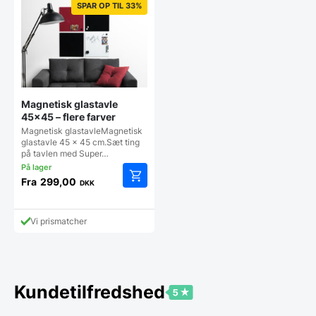
SPAR OP TIL 33%
Magnetisk glastavle
45×45 – flere farver
Magnetisk glastavleMagnetisk
glastavle 45 x 45 cm.Sæt ting
på tavlen med Super…
Fra
299,00
DKK
Dette
vare
har
Vi prismatcher
flere
varianter.
Mulighederne
kan
vælges
Kundetilfredshed
på
varesiden