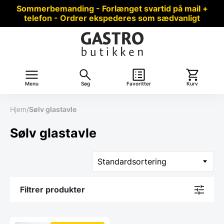
Sommerbemanding - Forlænget svartid på mail +
telefon - Ordrer ekspederes som sædvanligt
Menu
Søg
Favoritter
Kurv
Hjem
/
Sølv glastavle
Sølv glastavle
Filtrer produkter