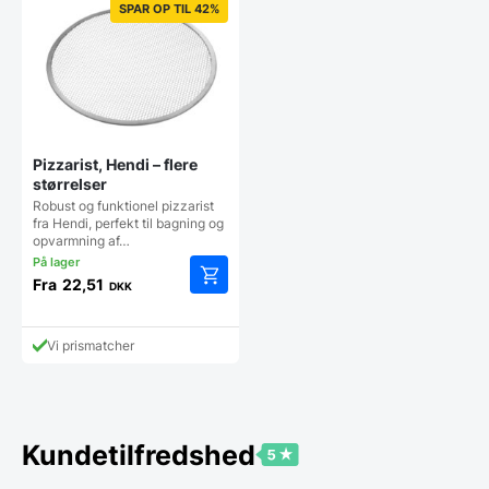
SPAR OP TIL 42%
Pizzarist, Hendi – flere
størrelser
Robust og funktionel pizzarist
fra Hendi, perfekt til bagning og
opvarmning af…
Fra
22,51
DKK
Dette
vare
har
Vi prismatcher
flere
varianter.
Mulighederne
kan
vælges
Kundetilfredshed
på
varesiden