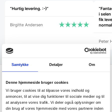
“Hurtig levering. :-)”
“Fantas
i selen
fik lev
Birgitte Andersen
normalt
proble
Gastro
Peter 
servic
sædvan
Samtykke
Detaljer
Om
Få de bedste tilbud først!
Denne hjemmeside bruger cookies
Vi bruger cookies til at tilpasse vores indhold og
Husk at tilmelde dig vores nyhedsbrev og vær først
annoncer, til at vise dig funktioner til sociale medier og til
til de bedste tilbud. Og bare rolig, vi spammer dig
at analysere vores trafik. Vi deler også oplysninger om
din brug af vores hjemmeside med vores partnere inden
ikke, men sender kun relevante tilbud og