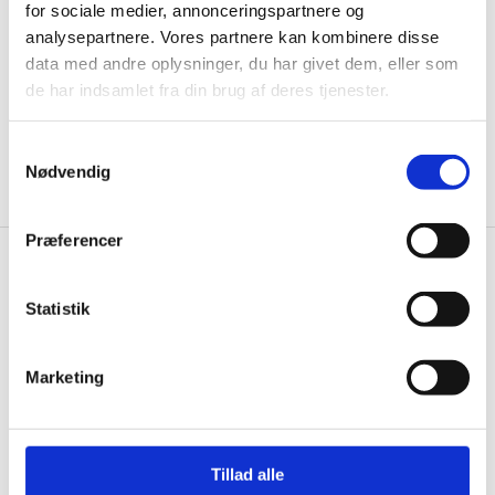
for sociale medier, annonceringspartnere og
informationer til dig.
analysepartnere. Vores partnere kan kombinere disse
data med andre oplysninger, du har givet dem, eller som
de har indsamlet fra din brug af deres tjenester.
Ja tak, tilmeld mig
Samtykkevalg
Nødvendig
Præferencer
Gastrobutikken.dk
Statistik
Gastrobutikken ApS
Rømersvej 33
7430 Ikast
Marketing
CVR: 38952986
Telefon træffetid:
Tillad alle
Kontakt@gastrobutikken.dk