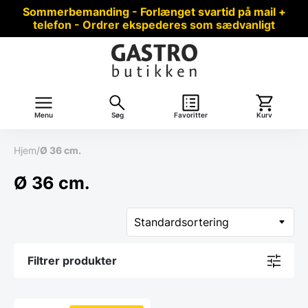
Sommerbemanding - Forlænget svartid på mail +
telefon - Ordrer ekspederes som sædvanligt
Menu
Søg
Favoritter
Kurv
Hjem
/
Ø 36 cm.
Ø 36 cm.
Filtrer produkter