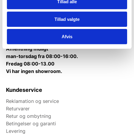
Tillad alle
Telefon træffetid:
Kontakt@gastrobutikken.dk
Tillad valgte
Tlf.
71 99 30 98
Mandag til torsdag: 10:00 – 14:00.
Fredag: Telefonlukket.
Afvis
Afhentning muligt
man-torsdag fra 08:00-16:00.
Fredag 08:00-13.00
Vi har ingen showroom.
Kundeservice
Reklamation og service
Returvarer
Retur og ombytning
Betingelser og garanti
Levering