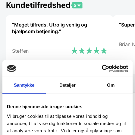
vælges
Kundetilfredshed
på
varesiden
“Meget tilfreds. Utrolig venlig og
“Super
hjælpsom betjening.”
Brian N
Steffen
Samtykke
Detaljer
Om
Denne hjemmeside bruger cookies
Få de bedste tilbud først!
Vi bruger cookies til at tilpasse vores indhold og
annoncer, til at vise dig funktioner til sociale medier og til
Husk at tilmelde dig vores nyhedsbrev og vær først
at analysere vores trafik. Vi deler også oplysninger om