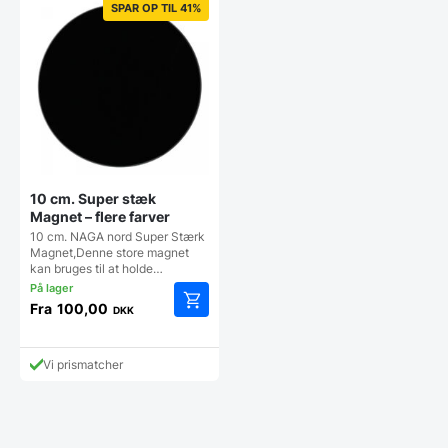
SPAR OP TIL 41%
10 cm. Super stæk
Magnet – flere farver
10 cm. NAGA nord Super Stærk
Magnet,Denne store magnet
kan bruges til at holde…
Fra
100,00
DKK
Dette
vare
har
Vi prismatcher
flere
varianter.
Mulighederne
kan