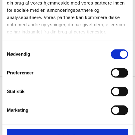
din brug af vores hjemmeside med vores partnere inden
til de bedste tilbud. Og bare rolig, vi spammer dig
for sociale medier, annonceringspartnere og
ikke, men sender kun relevante tilbud og
analysepartnere. Vores partnere kan kombinere disse
informationer til dig.
data med andre oplysninger, du har givet dem, eller som
de har indsamlet fra din brug af deres tjenester.
Samtykkevalg
Ja tak, tilmeld mig
Nødvendig
Præferencer
Gastrobutikken.dk
Statistik
Gastrobutikken ApS
Rømersvej 33
Marketing
7430 Ikast
CVR: 38952986