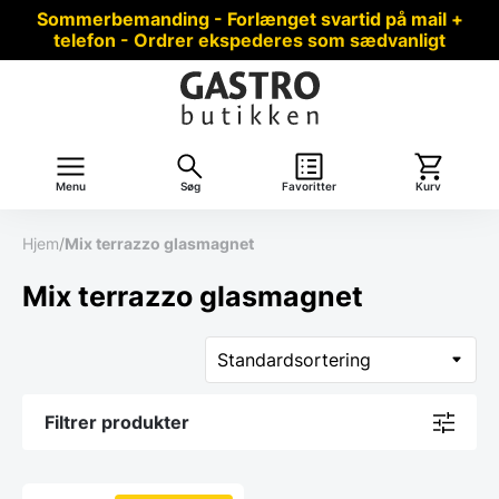
Sommerbemanding - Forlænget svartid på mail +
telefon - Ordrer ekspederes som sædvanligt
Menu
Søg
Favoritter
Kurv
Hjem
/
Mix terrazzo glasmagnet
Mix terrazzo glasmagnet
Filtrer produkter