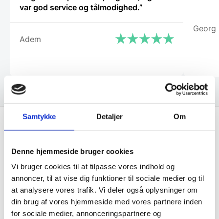
var god service og tålmodighed.”
Georg
Adem
Samtykke
Detaljer
Om
Få de bedste tilbud først!
Denne hjemmeside bruger cookies
Vi bruger cookies til at tilpasse vores indhold og
Husk at tilmelde dig vores nyhedsbrev og vær først
annoncer, til at vise dig funktioner til sociale medier og til
til de bedste tilbud. Og bare rolig, vi spammer dig
at analysere vores trafik. Vi deler også oplysninger om
ikke, men sender kun relevante tilbud og
din brug af vores hjemmeside med vores partnere inden
informationer til dig.
for sociale medier, annonceringspartnere og