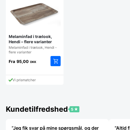
Melaminfad i trælook,
Hendi – flere varianter
Melaminfad i trælook, Hendi -
flere varianter
Fra
95,00
DKK
Dette
vare
har
Vi prismatcher
flere
varianter.
Mulighederne
kan
vælges
Kundetilfredshed
på
varesiden
“Jeg fik svar på mine spørgsmål, og der
“Altid