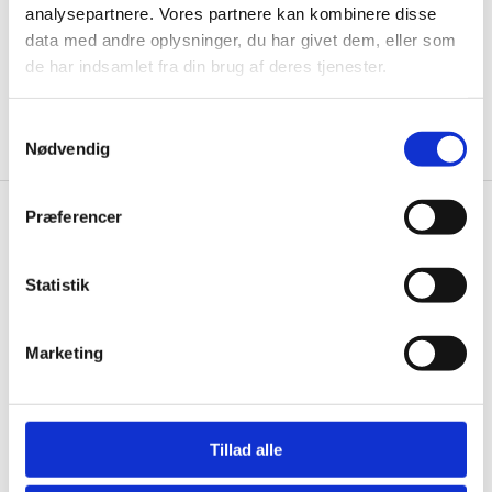
analysepartnere. Vores partnere kan kombinere disse
data med andre oplysninger, du har givet dem, eller som
de har indsamlet fra din brug af deres tjenester.
Ja tak, tilmeld mig
Samtykkevalg
Nødvendig
Præferencer
Gastrobutikken.dk
Gastrobutikken ApS
Statistik
Rømersvej 33
7430 Ikast
Marketing
CVR: 38952986
Telefon træffetid:
Kontakt@gastrobutikken.dk
Tillad alle
Tlf.
71 99 30 98