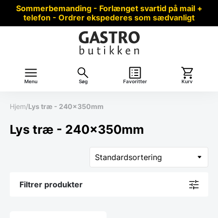
Sommerbemanding - Forlænget svartid på mail +
telefon - Ordrer ekspederes som sædvanligt
Menu
Søg
Favoritter
Kurv
Hjem
/
Lys træ - 240x350mm
Lys træ - 240x350mm
Filtrer produkter