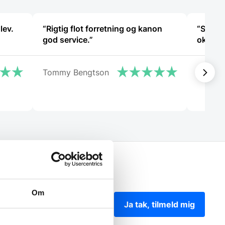
lev.
“Rigtig flot forretning og kanon
“Sødt 
god service.”
ok pris
Tommy Bengtson
Bendt 
Om
Ja tak, tilmeld mig