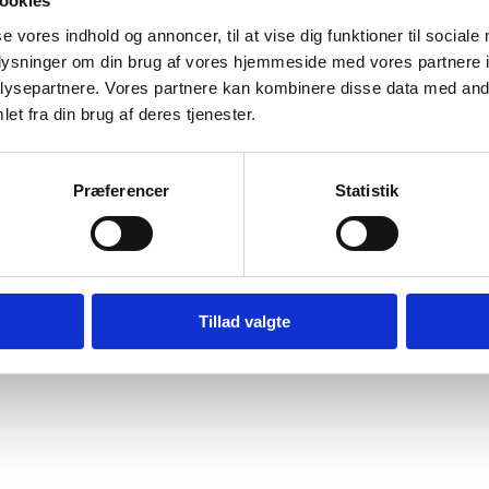
ookies
se vores indhold og annoncer, til at vise dig funktioner til sociale
oplysninger om din brug af vores hjemmeside med vores partnere i
ysepartnere. Vores partnere kan kombinere disse data med andr
et fra din brug af deres tjenester.
vice
Information
n og service
Forside
Præferencer
Statistik
Kortbetaling
ombytning
Levering
r og garanti
Tillad valgte
o