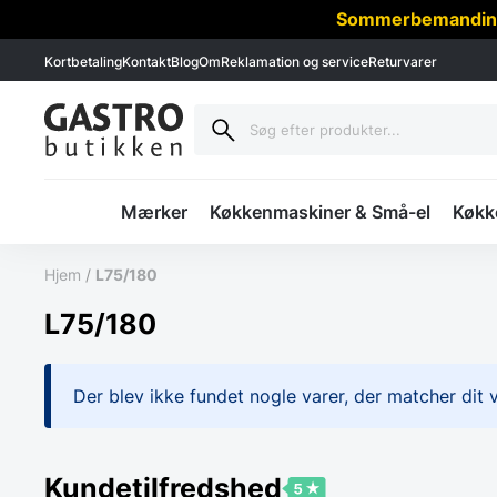
Sommerbemanding -
Kortbetaling
Kontakt
Blog
Om
Reklamation og service
Returvarer
Mærker
Køkkenmaskiner & Små-el
Køkke
Hjem
/
L75/180
L75/180
Der blev ikke fundet nogle varer, der matcher dit v
Kundetilfredshed