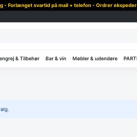
 Forlænget svartid på mail + telefon - Ordrer ekspede
ngrej & Tilbehør
Bar & vin
Møbler & udendøre
PART
alg.