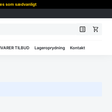
res som sædvanligt
IVARER TILBUD
Lageroprydning
Kontakt