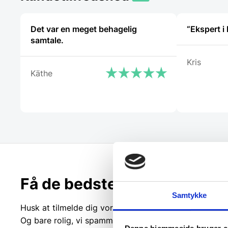
Det var en meget behagelig
samtale.
Kris
Käthe
Få de bedste tilbud først!
Samtykke
Husk at tilmelde dig vores nyhedsbrev og vær først ti
Og bare rolig, vi spammer dig ikke, men sender kun r