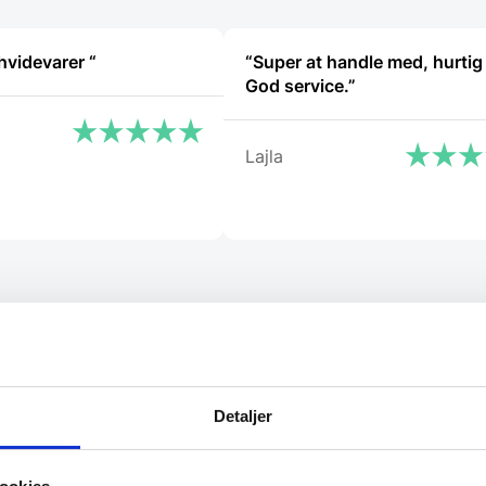
“Ekspert i hvidevarer “
“Super at handle med, hurtig 
God service.”
Lajla
Detaljer
l de bedste tilbud.
elevante tilbud og