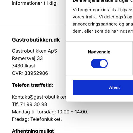
Denne hjemmeside bruger c
informationer til dig.
Vi bruger cookies til at tilpas
vores trafik. Vi deler også 
annonceringspartnere og anal
dem, eller som de har indsaml
Gastrobutikken.dk
Kundeser
Samtykkevalg
Gastrobutikken ApS
Reklamatio
Nødvendig
Rømersvej 33
Returvarer
7430 Ikast
Retur og 
CVR: 38952986
Betingelse
Levering
Telefon træffetid:
Afvis
Cookie inf
Kontakt@gastrobutikken.dk
Tlf.
71 99 30 98
Mandag til torsdag: 10:00 – 14:00.
Fredag: Telefonlukket.
Afhentning muligt