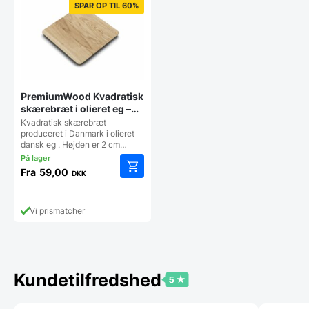
SPAR OP TIL 60%
PremiumWood Kvadratisk
skærebræt i olieret eg –
flere størrelser
Kvadratisk skærebræt
produceret i Danmark i olieret
dansk eg . Højden er 2 cm…
Fra
59,00
DKK
Dette
vare
har
Vi prismatcher
flere
varianter.
Mulighederne
kan
vælges
Kundetilfredshed
på
varesiden