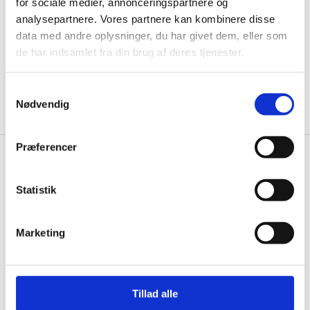
informationer til dig.
for sociale medier, annonceringspartnere og
analysepartnere. Vores partnere kan kombinere disse
data med andre oplysninger, du har givet dem, eller som
de har indsamlet fra din brug af deres tjenester.
Ja tak, tilmeld mig
Samtykkevalg
Nødvendig
Præferencer
Gastrobutikken.dk
Statistik
Gastrobutikken ApS
Rømersvej 33
7430 Ikast
Marketing
CVR: 38952986
Telefon træffetid:
Tillad alle
Kontakt@gastrobutikken.dk