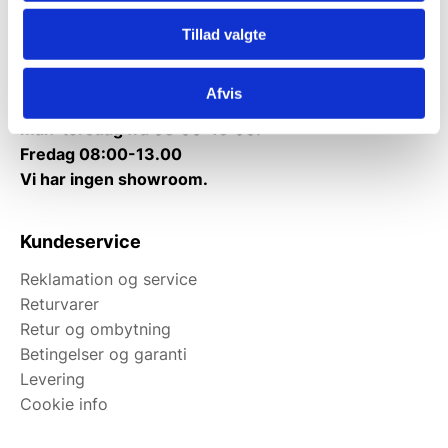
Tlf.
71 99 30 98
Tillad valgte
Mandag til torsdag: 10:00 – 14:00.
Fredag: Telefonlukket.
Afvis
Afhentning muligt
man-torsdag fra 08:00-16:00.
Fredag 08:00-13.00
Vi har ingen showroom.
Kundeservice
Reklamation og service
Returvarer
Retur og ombytning
Betingelser og garanti
Levering
Cookie info