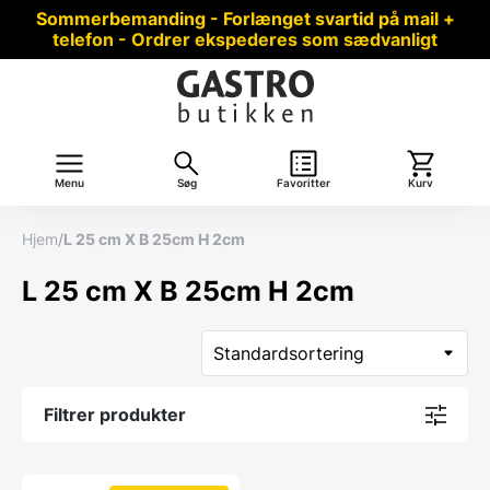
Sommerbemanding - Forlænget svartid på mail +
telefon - Ordrer ekspederes som sædvanligt
Menu
Søg
Favoritter
Kurv
Hjem
/
L 25 cm X B 25cm H 2cm
L 25 cm X B 25cm H 2cm
Filtrer produkter