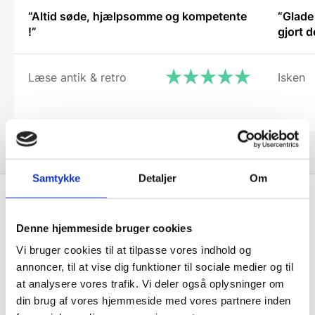
“Altid søde, hjælpsomme og kompetente
“Glade 
!”
gjort d
Læse antik & retro
Isken
Samtykke
Detaljer
Om
Få de bedste tilbud først!
Denne hjemmeside bruger cookies
Vi bruger cookies til at tilpasse vores indhold og
Husk at tilmelde dig vores nyhedsbrev og vær først
annoncer, til at vise dig funktioner til sociale medier og til
til de bedste tilbud. Og bare rolig, vi spammer dig
at analysere vores trafik. Vi deler også oplysninger om
ikke, men sender kun relevante tilbud og
din brug af vores hjemmeside med vores partnere inden