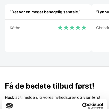
“Det var en meget behagelig samtale.”
“Lynhu
Käthe
Christi
Få de bedste tilbud først!
Husk at tilmelde dig vores nyhedsbrev og vær først
til de bedste tilbud. Og bare rolig, vi spammer dig