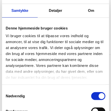
ikke, men sender kun relevante tilbud og
informationer til dig.
Samtykke
Detaljer
Om
Denne hjemmeside bruger cookies
Ja tak, tilmeld mig
Vi bruger cookies til at tilpasse vores indhold og
annoncer, til at vise dig funktioner til sociale medier og til
at analysere vores trafik. Vi deler også oplysninger om
din brug af vores hjemmeside med vores partnere inden
for sociale medier, annonceringspartnere og
analysepartnere. Vores partnere kan kombinere disse
Gastrobutikken.dk
data med andre oplysninger, du har givet dem, eller som
Gastrobutikken ApS
de har indsamlet fra din brug af deres tjenester.
Rømersvej 33
7430 Ikast
Samtykkevalg
CVR: 38952986
Nødvendig
Telefon træffetid: