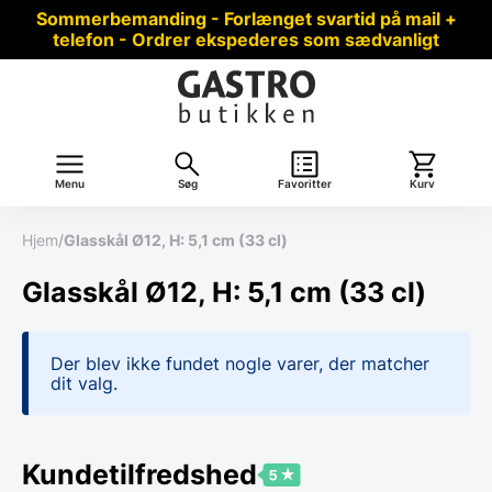
Sommerbemanding - Forlænget svartid på mail +
telefon - Ordrer ekspederes som sædvanligt
Menu
Søg
Favoritter
Kurv
Hjem
/
Glasskål Ø12, H: 5,1 cm (33 cl)
Glasskål Ø12, H: 5,1 cm (33 cl)
Der blev ikke fundet nogle varer, der matcher
dit valg.
Kundetilfredshed