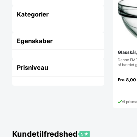
Kategorier
Egenskaber
Glasskål,
Denne EMP 
af hærdet g
Prisniveau
Fra
8,00
Vi prism
Kundetilfredshed