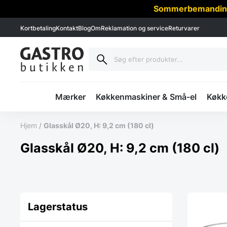
Sommerbemanding -
Kortbetaling
Kontakt
Blog
Om
Reklamation og service
Returvarer
Mærker
Køkkenmaskiner & Små-el
Køkke
Hjem
/
Glasskål Ø20, H: 9,2 cm (180 cl)
Glasskål Ø20, H: 9,2 cm (180 cl)
Lagerstatus