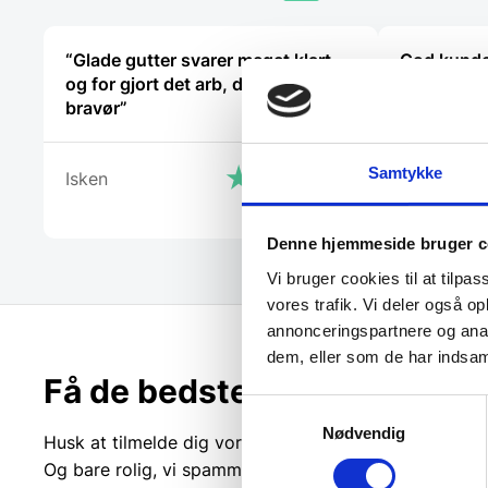
“Glade gutter svarer meget klart
God kunde
og for gjort det arb, de lover med
svaret høf
bravør”
Kaj
Samtykke
Isken
Denne hjemmeside bruger c
Vi bruger cookies til at tilpas
vores trafik. Vi deler også 
annonceringspartnere og anal
dem, eller som de har indsaml
Få de bedste tilbud først!
Samtykkevalg
Nødvendig
Husk at tilmelde dig vores nyhedsbrev og vær først ti
Og bare rolig, vi spammer dig ikke, men sender kun r