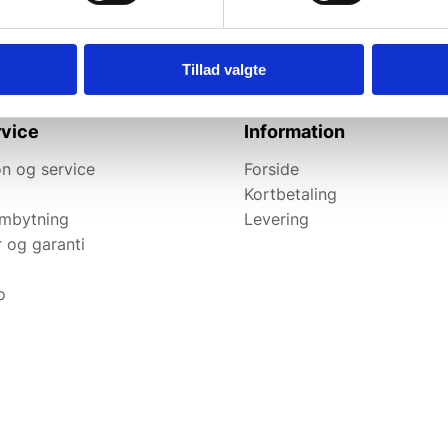
Tillad valgte
vice
Information
n og service
Forside
Kortbetaling
ombytning
Levering
r og garanti
o