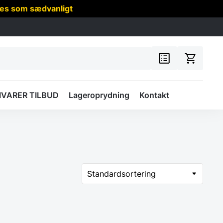
res som sædvanligt
IVARER TILBUD
Lageroprydning
Kontakt