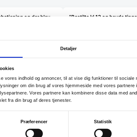
varesiden
betjening og der blev
“Bestilte kl.13 og havde ting
ligt på mine spørgsmål.
dagen efter kl.10. God servi
Heidi Buch Jensen
Detaljer
ookies
se vores indhold og annoncer, til at vise dig funktioner til sociale
oplysninger om din brug af vores hjemmeside med vores partnere i
ysepartnere. Vores partnere kan kombinere disse data med andr
et fra din brug af deres tjenester.
Præferencer
Statistik
l de bedste tilbud.
elevante tilbud og