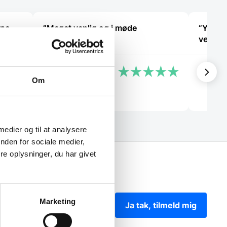
ene
“Meget venlig og i møde
“Yders
ce ☺”
kommende.”
vejled
Kirsten
Michae
Om
 medier og til at analysere
nden for sociale medier,
e oplysninger, du har givet
Marketing
Ja tak, tilmeld mig