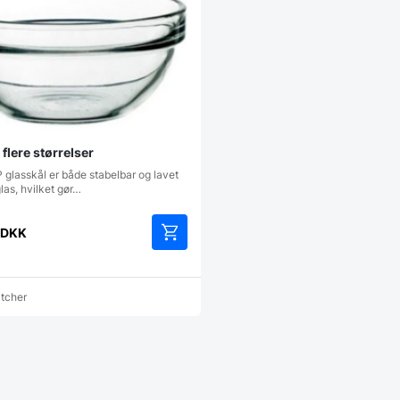
 flere størrelser
glasskål er både stabelbar og lavet
las, hvilket gør…
DKK
Dette
vare
har
atcher
flere
varianter.
Mulighederne
kan
vælges
på