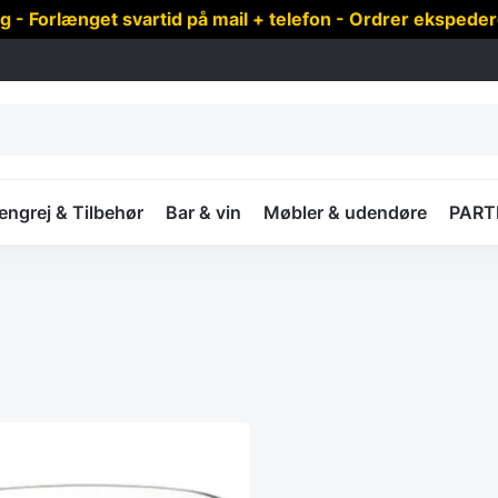
 Forlænget svartid på mail + telefon - Ordrer ekspede
ngrej & Tilbehør
Bar & vin
Møbler & udendøre
PART