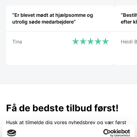
“Er blevet mødt at hjælpsomme og
“Besti
utrolig søde medarbejdere”
efter k
Tina
Heidi 
Få de bedste tilbud først!
Husk at tilmelde dig vores nyhedsbrev og vær først
til de bedste tilbud. Og bare rolig, vi spammer dig