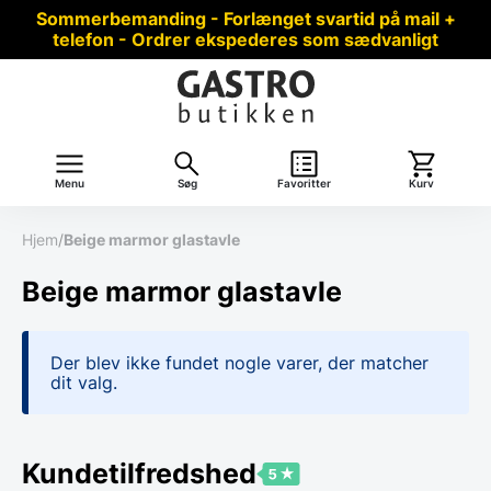
Sommerbemanding - Forlænget svartid på mail +
telefon - Ordrer ekspederes som sædvanligt
Menu
Søg
Favoritter
Kurv
Hjem
/
Beige marmor glastavle
Beige marmor glastavle
Der blev ikke fundet nogle varer, der matcher
dit valg.
Kundetilfredshed