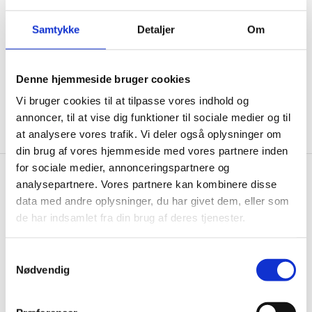
ikke, men sender kun relevante tilbud og
informationer til dig.
Samtykke
Detaljer
Om
Denne hjemmeside bruger cookies
Ja tak, tilmeld mig
Vi bruger cookies til at tilpasse vores indhold og
annoncer, til at vise dig funktioner til sociale medier og til
at analysere vores trafik. Vi deler også oplysninger om
din brug af vores hjemmeside med vores partnere inden
for sociale medier, annonceringspartnere og
analysepartnere. Vores partnere kan kombinere disse
Gastrobutikken.dk
data med andre oplysninger, du har givet dem, eller som
Gastrobutikken ApS
de har indsamlet fra din brug af deres tjenester.
Rømersvej 33
7430 Ikast
Samtykkevalg
CVR: 38952986
Nødvendig
Telefon træffetid: