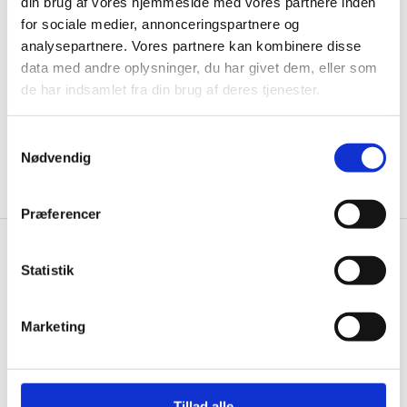
din brug af vores hjemmeside med vores partnere inden
ikke, men sender kun relevante tilbud og
for sociale medier, annonceringspartnere og
informationer til dig.
analysepartnere. Vores partnere kan kombinere disse
data med andre oplysninger, du har givet dem, eller som
de har indsamlet fra din brug af deres tjenester.
Samtykkevalg
Ja tak, tilmeld mig
Nødvendig
Præferencer
Gastrobutikken.dk
Statistik
Gastrobutikken ApS
Rømersvej 33
Marketing
7430 Ikast
CVR: 38952986
Telefon træffetid:
Tillad alle