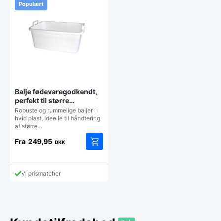
Populært
Balje fødevaregodkendt,
perfekt til større
portioner, flere varianter
Robuste og rummelige baljer i
hvid plast, ideelle til håndtering
af større…
Fra
249,95
DKK
Dette
vare
har
Vi prismatcher
flere
varianter.
Mulighederne
kan
vælges