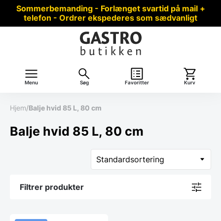
Sommerbemanding - Forlænget svartid på mail +
telefon - Ordrer ekspederes som sædvanligt
Menu
Søg
Favoritter
Kurv
Hjem
/
Balje hvid 85 L, 80 cm
Balje hvid 85 L, 80 cm
Filtrer produkter