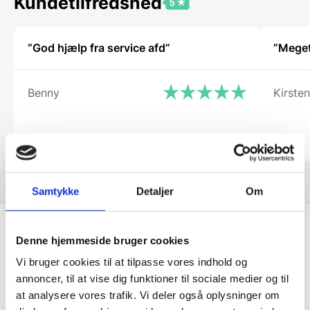
Kundetilfredshed
på
varesiden
“God hjælp fra service afd”
“Meget
Benny
Kirsten
Samtykke
Detaljer
Om
Denne hjemmeside bruger cookies
Få de bedste tilbud først!
Vi bruger cookies til at tilpasse vores indhold og
annoncer, til at vise dig funktioner til sociale medier og til
Husk at tilmelde dig vores nyhedsbrev og vær først
at analysere vores trafik. Vi deler også oplysninger om
til de bedste tilbud. Og bare rolig, vi spammer dig