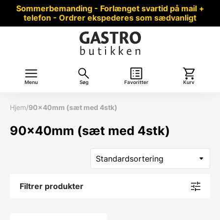
Sommerbemanding - Forlænget svartid på mail +
telefon - Ordrer ekspederes som sædvanligt
Menu
Søg
Favoritter
Kurv
Hjem
/
90x40mm (sæt med 4stk)
90x40mm (sæt med 4stk)
Filtrer produkter