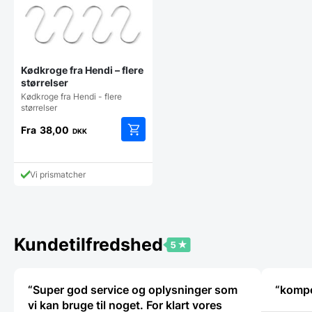
Kødkroge fra Hendi – flere
størrelser
Kødkroge fra Hendi - flere
størrelser
Fra
38,00
DKK
Dette
vare
har
Vi prismatcher
flere
varianter.
Mulighederne
kan
vælges
Kundetilfredshed
på
varesiden
“Super god service og oplysninger som
“kompe
vi kan bruge til noget. For klart vores