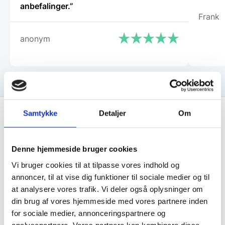
anbefalinger.”
Frank
anonym
Samtykke
Detaljer
Om
Få de bedste tilbud først!
Denne hjemmeside bruger cookies
Husk at tilmelde dig vores nyhedsbrev og vær først
Vi bruger cookies til at tilpasse vores indhold og
til de bedste tilbud. Og bare rolig, vi spammer dig
annoncer, til at vise dig funktioner til sociale medier og til
ikke, men sender kun relevante tilbud og
at analysere vores trafik. Vi deler også oplysninger om
informationer til dig.
din brug af vores hjemmeside med vores partnere inden
for sociale medier, annonceringspartnere og
analysepartnere. Vores partnere kan kombinere disse