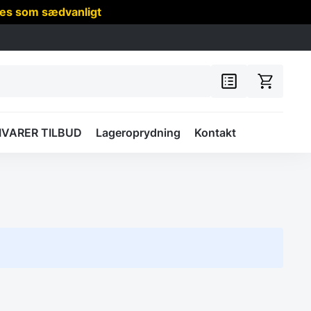
res som sædvanligt
IVARER TILBUD
Lageroprydning
Kontakt