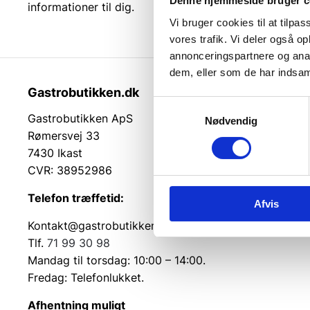
Denne hjemmeside bruger c
informationer til dig.
Vi bruger cookies til at tilpas
vores trafik. Vi deler også 
annonceringspartnere og anal
dem, eller som de har indsaml
Gastrobutikken.dk
Kundeser
Samtykkevalg
Gastrobutikken ApS
Reklamatio
Nødvendig
Rømersvej 33
Returvarer
7430 Ikast
Retur og 
CVR: 38952986
Betingelse
Levering
Telefon træffetid:
Afvis
Cookie inf
Kontakt@gastrobutikken.dk
Tlf.
71 99 30 98
Mandag til torsdag: 10:00 – 14:00.
Fredag: Telefonlukket.
Afhentning muligt