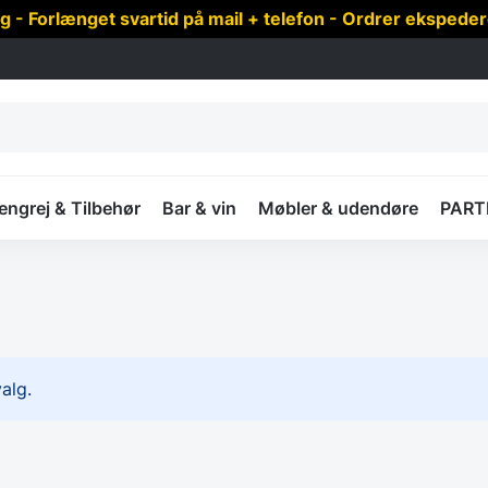
 Forlænget svartid på mail + telefon - Ordrer ekspede
ngrej & Tilbehør
Bar & vin
Møbler & udendøre
PART
alg.