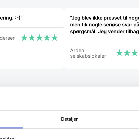
ering. :-)”
“Jeg blev ikke presset til nog
men fik nogle seriøse svar p
spørgsmål. Jeg vender tilba
ndersen
Arden
selskabslokaler
Detaljer
l de bedste tilbud.
elevante tilbud og