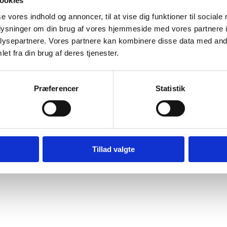
ookies
se vores indhold og annoncer, til at vise dig funktioner til sociale
oplysninger om din brug af vores hjemmeside med vores partnere i
ysepartnere. Vores partnere kan kombinere disse data med andr
et fra din brug af deres tjenester.
vice
Information
n og service
Forside
Præferencer
Statistik
Kortbetaling
ombytning
Levering
r og garanti
Tillad valgte
o