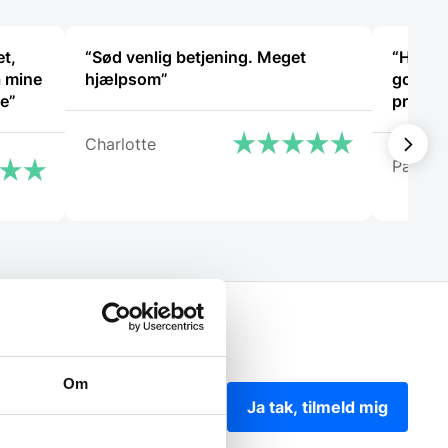
et,
“Sød venlig betjening. Meget
“Har k
å mine
hjælpsom”
god hjæ
ge”
problem
Charlotte
Patrici
Om
Ja tak, tilmeld mig