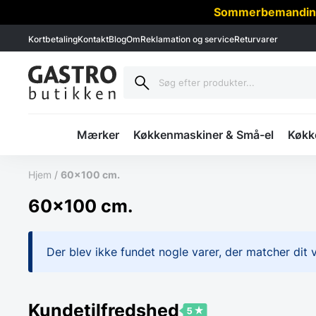
Sommerbemanding -
Kortbetaling
Kontakt
Blog
Om
Reklamation og service
Returvarer
Mærker
Køkkenmaskiner & Små-el
Køkke
Hjem
/
60x100 cm.
60x100 cm.
Der blev ikke fundet nogle varer, der matcher dit v
Kundetilfredshed