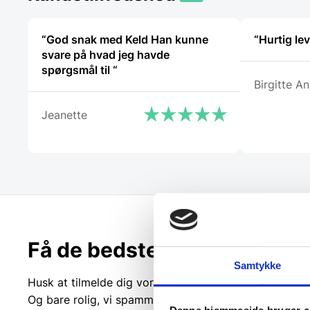
“God snak med Keld Han kunne
“Hurtig lev
svare på hvad jeg havde
spørgsmål til “
Birgitte A
Jeanette
Få de bedste tilbud først!
Samtykke
Husk at tilmelde dig vores nyhedsbrev og vær først ti
Og bare rolig, vi spammer dig ikke, men sender kun r