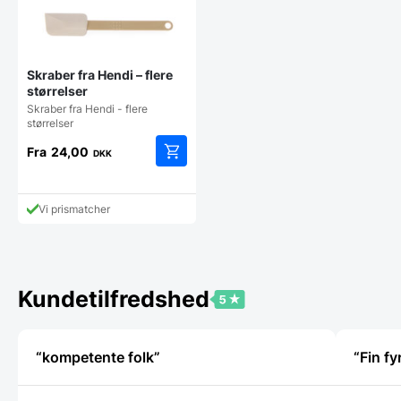
Skraber fra Hendi – flere
størrelser
Skraber fra Hendi - flere
størrelser
Fra
24,00
DKK
Dette
vare
har
Vi prismatcher
flere
varianter.
Mulighederne
kan
vælges
Kundetilfredshed
på
varesiden
“kompetente folk”
“Fin fy