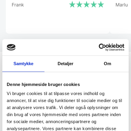
Frank
Marlu
Samtykke
Detaljer
Om
Få de bedste tilbud først!
Denne hjemmeside bruger cookies
Husk at tilmelde dig vores nyhedsbrev og vær først
Vi bruger cookies til at tilpasse vores indhold og
til de bedste tilbud. Og bare rolig, vi spammer dig
annoncer, til at vise dig funktioner til sociale medier og til
ikke, men sender kun relevante tilbud og
at analysere vores trafik. Vi deler også oplysninger om
informationer til dig.
din brug af vores hjemmeside med vores partnere inden
for sociale medier, annonceringspartnere og
analysepartnere. Vores partnere kan kombinere disse