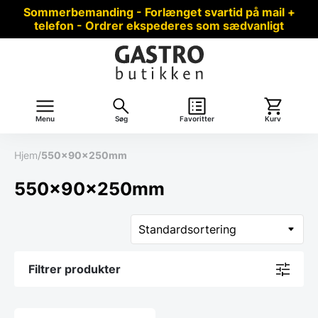
Sommerbemanding - Forlænget svartid på mail +
telefon - Ordrer ekspederes som sædvanligt
Menu
Søg
Favoritter
Kurv
Hjem
/
550x90x250mm
550x90x250mm
Filtrer produkter