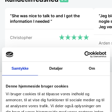
“She was nice to talk to and I got the
“Jeg bl
information I needed “
nogle 
Jeg ve
Christopher
Arden 
Samtykke
Detaljer
Om
Denne hjemmeside bruger cookies
Få de bedste tilbud først!
Vi bruger cookies til at tilpasse vores indhold og
annoncer, til at vise dig funktioner til sociale medier og til
Husk at tilmelde dig vores nyhedsbrev og vær først
at analysere vores trafik. Vi deler også oplysninger om
til de bedste tilbud. Og bare rolig, vi spammer dig
din brug af vores hjemmeside med vores partnere inden