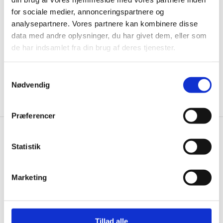
ikke, men sender kun relevante tilbud og
for sociale medier, annonceringspartnere og
informationer til dig.
analysepartnere. Vores partnere kan kombinere disse
data med andre oplysninger, du har givet dem, eller som
de har indsamlet fra din brug af deres tjenester.
Ja tak, tilmeld mig
Samtykkevalg
Nødvendig
Præferencer
Gastrobutikken.dk
Statistik
Gastrobutikken ApS
Rømersvej 33
Marketing
7430 Ikast
CVR: 38952986
Telefon træffetid:
Tillad alle