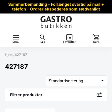
Sommerbemanding - Forlænget svartid på mail +
telefon - Ordrer ekspederes som sædvanligt
Menu
Søg
Favoritter
Kurv
Hjem
/
427187
427187
Filtrer produkter