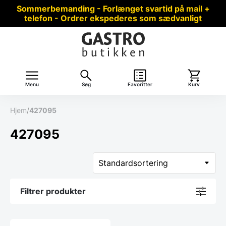
Sommerbemanding - Forlænget svartid på mail +
telefon - Ordrer ekspederes som sædvanligt
Menu
Søg
Favoritter
Kurv
Hjem
/
427095
427095
Filtrer produkter