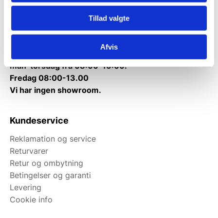
Tlf.
71 99 30 98
Tillad valgte
Mandag til torsdag: 10:00 – 14:00.
Fredag: Telefonlukket.
Afvis
Afhentning muligt
man-torsdag fra 08:00-16:00.
Fredag 08:00-13.00
Vi har ingen showroom.
Kundeservice
Reklamation og service
Returvarer
Retur og ombytning
Betingelser og garanti
Levering
Cookie info