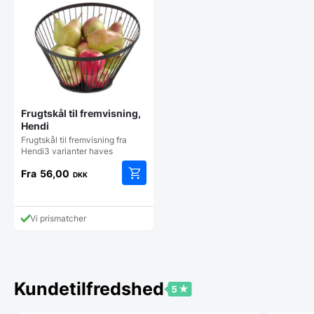
Frugtskål til fremvisning,
Hendi
Frugtskål til fremvisning fra
Hendi3 varianter haves
Fra
56,00
DKK
Dette
vare
har
Vi prismatcher
flere
varianter.
Mulighederne
kan
vælges
Kundetilfredshed
på
varesiden