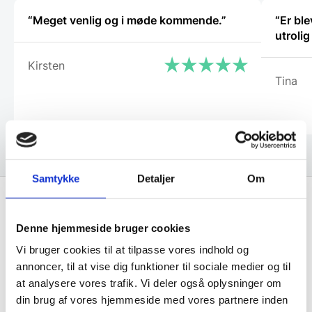
“Meget venlig og i møde kommende.”
“Er bl
utroli
Kirsten
Tina
Samtykke
Detaljer
Om
Få de bedste tilbud først!
Denne hjemmeside bruger cookies
Vi bruger cookies til at tilpasse vores indhold og
Husk at tilmelde dig vores nyhedsbrev og vær først
annoncer, til at vise dig funktioner til sociale medier og til
til de bedste tilbud. Og bare rolig, vi spammer dig
at analysere vores trafik. Vi deler også oplysninger om
ikke, men sender kun relevante tilbud og
din brug af vores hjemmeside med vores partnere inden