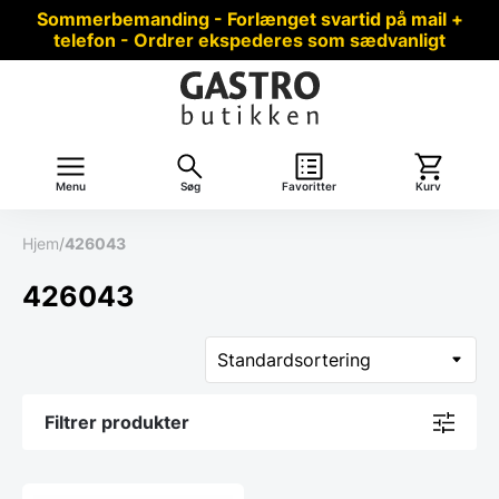
Sommerbemanding - Forlænget svartid på mail +
telefon - Ordrer ekspederes som sædvanligt
Menu
Søg
Favoritter
Kurv
Hjem
/
426043
426043
Filtrer produkter