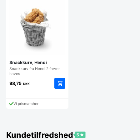
Snackkurv, Hendi
Snackkurv fra Hendi 2 farver
haves
98,75
DKK
Dette
vare
har
Vi prismatcher
flere
varianter.
Mulighederne
kan
vælges
Kundetilfredshed
på