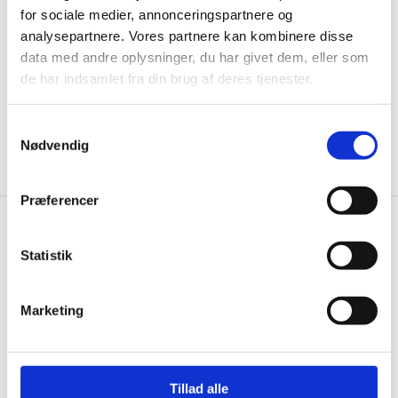
ikke, men sender kun relevante tilbud og
for sociale medier, annonceringspartnere og
informationer til dig.
analysepartnere. Vores partnere kan kombinere disse
data med andre oplysninger, du har givet dem, eller som
de har indsamlet fra din brug af deres tjenester.
Ja tak, tilmeld mig
Samtykkevalg
Nødvendig
Præferencer
Gastrobutikken.dk
Statistik
Gastrobutikken ApS
Rømersvej 33
Marketing
7430 Ikast
CVR: 38952986
Telefon træffetid:
Tillad alle