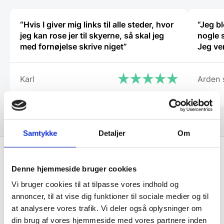
varesiden
“Hvis I giver mig links til alle steder, hvor
“Jeg bl
jeg kan rose jer til skyerne, så skal jeg
nogle 
med fornøjelse skrive niget”
Jeg ve
Karl
Arden 
Samtykke
Detaljer
Om
Denne hjemmeside bruger cookies
Få de bedste tilbud først!
Vi bruger cookies til at tilpasse vores indhold og
annoncer, til at vise dig funktioner til sociale medier og til
Husk at tilmelde dig vores nyhedsbrev og vær først
at analysere vores trafik. Vi deler også oplysninger om
til de bedste tilbud. Og bare rolig, vi spammer dig
din brug af vores hjemmeside med vores partnere inden