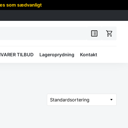
res som sædvanligt
IVARER TILBUD
Lageroprydning
Kontakt