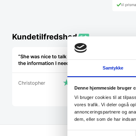
Vi prism
Kundetilfredshed
“She was nice to talk to and I got
“Jeg fik s
the information I needed “
og der var
Samtykke
tålmodigh
Christopher
Denne hjemmeside bruger c
Adem
Vi bruger cookies til at tilpas
vores trafik. Vi deler også 
annonceringspartnere og anal
dem, eller som de har indsaml
Samtykkevalg