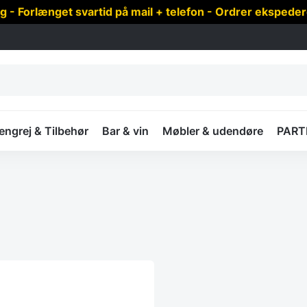
 Forlænget svartid på mail + telefon - Ordrer ekspede
ngrej & Tilbehør
Bar & vin
Møbler & udendøre
PART