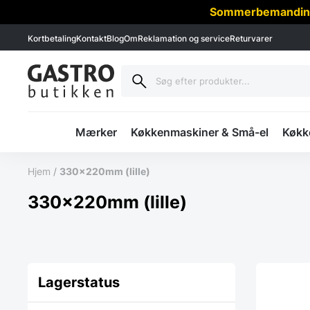
Sommerbemanding -
Kortbetaling
Kontakt
Blog
Om
Reklamation og service
Returvarer
Mærker
Køkkenmaskiner & Små-el
Køkke
Hjem
/
330x220mm (lille)
330x220mm (lille)
Lagerstatus