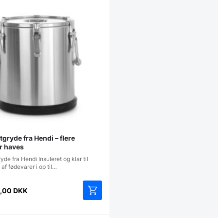
gryde fra Hendi – flere
r haves
yde fra Hendi Insuleret og klar til
af fødevarer i op til…
6,00
DKK
Dette
vare