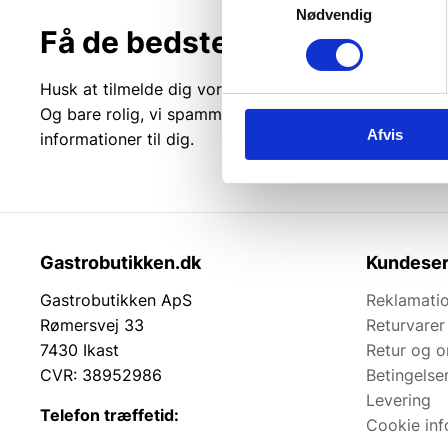
Nødvendig
Få de bedste tilbud først!
Husk at tilmelde dig vores nyhedsbrev og vær først ti
Og bare rolig, vi spammer dig ikke, men sender kun r
Afvis
informationer til dig.
Gastrobutikken.dk
Kundeser
Gastrobutikken ApS
Reklamatio
Rømersvej 33
Returvarer
7430 Ikast
Retur og 
CVR: 38952986
Betingelse
Levering
Telefon træffetid:
Cookie inf