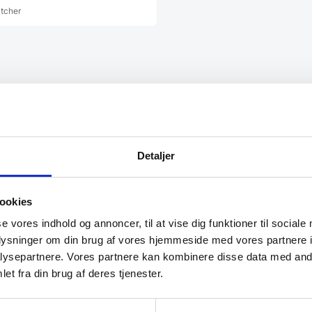
har
atcher
flere
varianter.
Mulighederne
kan
vælges
på
varesiden
var på mine spørgsmål,
“Jeg har brugt jer før og altid
 god service og
god service!”
Detaljer
ed.”
Golfcafeen
ookies
se vores indhold og annoncer, til at vise dig funktioner til sociale
oplysninger om din brug af vores hjemmeside med vores partnere i
ysepartnere. Vores partnere kan kombinere disse data med andr
et fra din brug af deres tjenester.