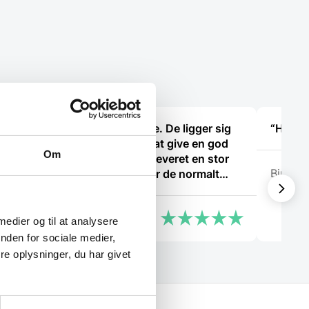
 en
“Fantastisk service. De ligger sig
“Hurtig 
virkelig i selen for at give en god
Om
oplevelse. Jeg fik leveret en stor
Birgitt
ovn til Malmø, hvor de normalt
ikke har levering direkte, uden
problemer. Jeg kan i høj grad
Peter Holm
anbefale Gastrobutikken – som
 medier og til at analysere
både på priser og service er noget
nden for sociale medier,
ud over det sædvanlige.”
e oplysninger, du har givet