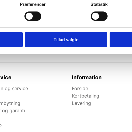
Præferencer
Statistik
l de bedste tilbud.
elevante tilbud og
Tillad valgte
vice
Information
n og service
Forside
Kortbetaling
ombytning
Levering
r og garanti
o