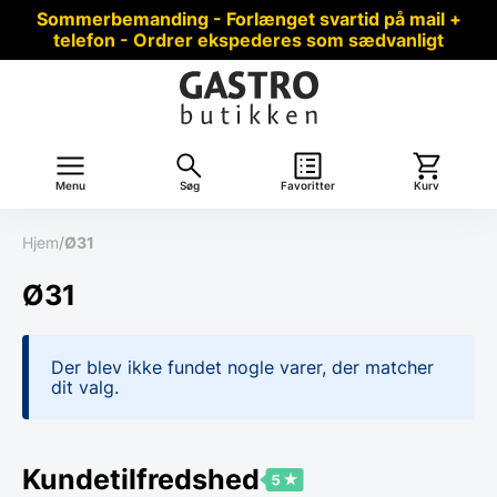
Sommerbemanding - Forlænget svartid på mail +
telefon - Ordrer ekspederes som sædvanligt
Menu
Søg
Favoritter
Kurv
Hjem
/
Ø31
Ø31
Der blev ikke fundet nogle varer, der matcher
dit valg.
Kundetilfredshed