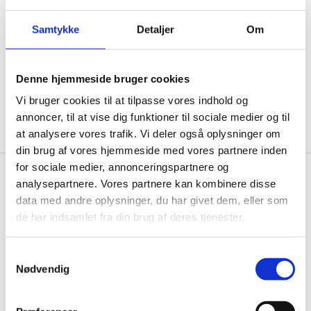
ikke, men sender kun relevante tilbud og
informationer til dig.
Samtykke
Detaljer
Om
Denne hjemmeside bruger cookies
Ja tak, tilmeld mig
Vi bruger cookies til at tilpasse vores indhold og
annoncer, til at vise dig funktioner til sociale medier og til
at analysere vores trafik. Vi deler også oplysninger om
din brug af vores hjemmeside med vores partnere inden
for sociale medier, annonceringspartnere og
analysepartnere. Vores partnere kan kombinere disse
Gastrobutikken.dk
data med andre oplysninger, du har givet dem, eller som
Gastrobutikken ApS
de har indsamlet fra din brug af deres tjenester.
Rømersvej 33
7430 Ikast
Samtykkevalg
CVR: 38952986
Nødvendig
Telefon træffetid: