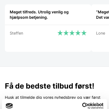
Meget tilfreds. Utrolig venlig og
“Meget
hjælpsom betjening.
Det va
Steffen
Lone
Få de bedste tilbud først!
Husk at tilmelde dig vores nyhedsbrev og vær først
til de bedste tilbud. Og bare rolig, vi spammer dig