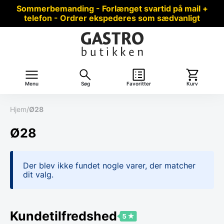
Sommerbemanding - Forlænget svartid på mail +
telefon - Ordrer ekspederes som sædvanligt
Menu
Søg
Favoritter
Kurv
Hjem
/
Ø28
Ø28
Der blev ikke fundet nogle varer, der matcher
dit valg.
Kundetilfredshed