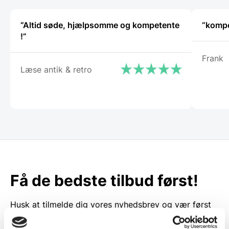
“Altid søde, hjælpsomme og kompetente
“kompe
!”
Frank
Læse antik & retro
Få de bedste tilbud først!
Husk at tilmelde dig vores nyhedsbrev og vær først
til de bedste tilbud. Og bare rolig, vi spammer dig