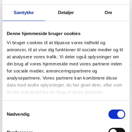
ikke, men sender kun relevante tilbud og
informationer til dig.
Samtykke
Detaljer
Om
Denne hjemmeside bruger cookies
Ja tak, tilmeld mig
Vi bruger cookies til at tilpasse vores indhold og
annoncer, til at vise dig funktioner til sociale medier og til
at analysere vores trafik. Vi deler også oplysninger om
din brug af vores hjemmeside med vores partnere inden
for sociale medier, annonceringspartnere og
analysepartnere. Vores partnere kan kombinere disse
Gastrobutikken.dk
data med andre oplysninger, du har givet dem, eller som
Gastrobutikken ApS
de har indsamlet fra din brug af deres tjenester.
Rømersvej 33
7430 Ikast
Samtykkevalg
CVR: 38952986
Nødvendig
Telefon træffetid: