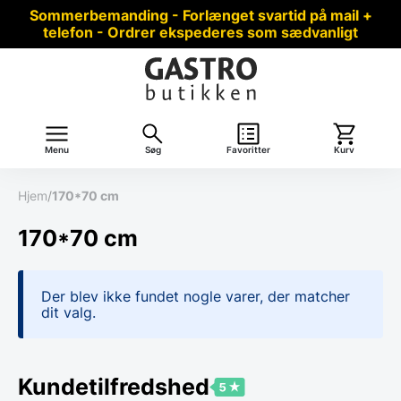
Sommerbemanding - Forlænget svartid på mail +
telefon - Ordrer ekspederes som sædvanligt
Menu
Søg
Favoritter
Kurv
Hjem
/
170*70 cm
170*70 cm
Der blev ikke fundet nogle varer, der matcher
dit valg.
Kundetilfredshed