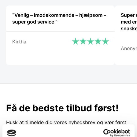
“Venlig – imødekommende – hjælpsom –
Super 
super god service “
med en
snakke
Kirtha
Anony
Få de bedste tilbud først!
Husk at tilmelde dig vores nyhedsbrev og vær først
til de bedste tilbud. Og bare rolig, vi spammer dig