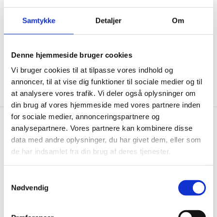
ikke, men sender kun relevante tilbud og
informationer til dig.
Samtykke
Detaljer
Om
Denne hjemmeside bruger cookies
Ja tak, tilmeld mig
Vi bruger cookies til at tilpasse vores indhold og
annoncer, til at vise dig funktioner til sociale medier og til
at analysere vores trafik. Vi deler også oplysninger om
din brug af vores hjemmeside med vores partnere inden
for sociale medier, annonceringspartnere og
analysepartnere. Vores partnere kan kombinere disse
Gastrobutikken.dk
data med andre oplysninger, du har givet dem, eller som
Gastrobutikken ApS
de har indsamlet fra din brug af deres tjenester.
Rømersvej 33
7430 Ikast
Samtykkevalg
CVR: 38952986
Nødvendig
Telefon træffetid: