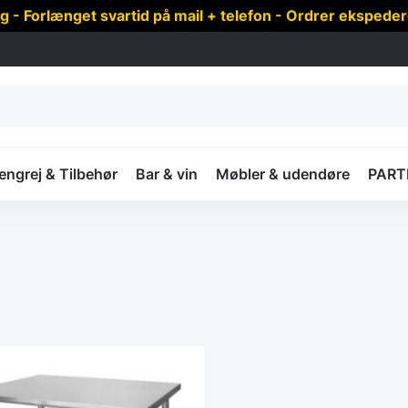
 Forlænget svartid på mail + telefon - Ordrer ekspede
ngrej & Tilbehør
Bar & vin
Møbler & udendøre
PART