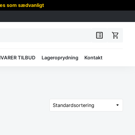
res som sædvanligt
IVARER TILBUD
Lageroprydning
Kontakt