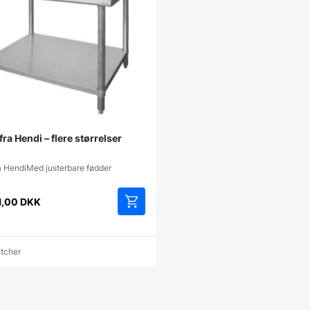
fra Hendi – flere størrelser
ra HendiMed justerbare fødder
1,00
DKK
Dette
vare
har
atcher
flere
varianter.
Mulighederne
kan
vælges