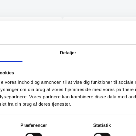
på
varesiden
ige varer på lager med
“Hvis I giver mig links til alle
det samme “
steder, hvor jeg kan rose jer t
skyerne, så skal jeg med
fornøjelse skrive niget”
Detaljer
Karl
ookies
se vores indhold og annoncer, til at vise dig funktioner til sociale
oplysninger om din brug af vores hjemmeside med vores partnere i
ysepartnere. Vores partnere kan kombinere disse data med andr
et fra din brug af deres tjenester.
Præferencer
Statistik
l de bedste tilbud.