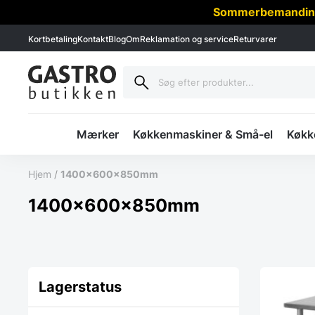
Sommerbemanding -
Kortbetaling
Kontakt
Blog
Om
Reklamation og service
Returvarer
Mærker
Køkkenmaskiner & Små-el
Køkke
Hjem
/
1400x600x850mm
1400x600x850mm
Lagerstatus