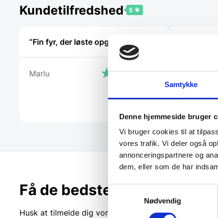
Kundetilfredshed
“Fin fyr, der løste opgaven”
“Tjekker l
Marlu
Laila
Samtykke
Denne hjemmeside bruger c
Vi bruger cookies til at tilpas
vores trafik. Vi deler også 
annonceringspartnere og anal
dem, eller som de har indsaml
Få de bedste tilbud først!
Samtykkevalg
Nødvendig
Husk at tilmelde dig vores nyhedsbrev og vær først ti