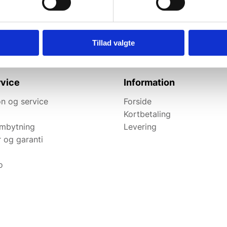
elevante tilbud og
Tillad valgte
vice
Information
n og service
Forside
Kortbetaling
ombytning
Levering
r og garanti
o