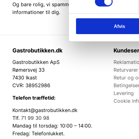
Og bare rolig, vi spammer dig ikke, men sender kun r
informationer til dig.
Afvis
Gastrobutikken.dk
Kundeser
Gastrobutikken ApS
Reklamatio
Rømersvej 33
Returvarer
7430 Ikast
Retur og 
CVR: 38952986
Betingelse
Levering
Telefon træffetid:
Cookie inf
Kontakt@gastrobutikken.dk
Tlf.
71 99 30 98
Mandag til torsdag: 10:00 – 14:00.
Fredag: Telefonlukket.