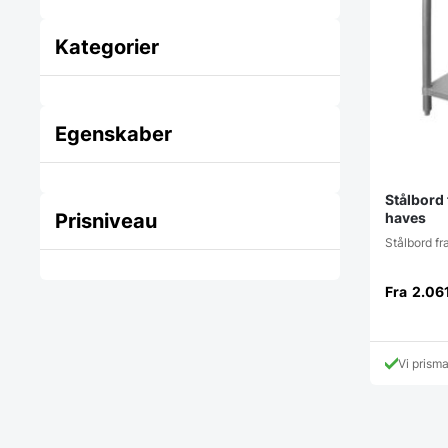
Kategorier
Egenskaber
Stålbord 
haves
Prisniveau
Stålbord f
Fra
2.06
Vi prism