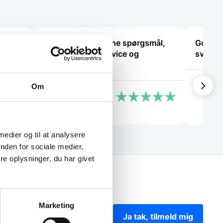
“Jeg fik svar på mine spørgsmål,
God ku
il
og der var god service og
svaret 
tålmodighed.”
Kaj
Om
Adem
 medier og til at analysere
nden for sociale medier,
e oplysninger, du har givet
Marketing
Ja tak, tilmeld mig