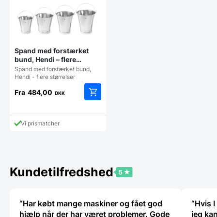
Spand med forstærket
bund, Hendi – flere
størrelser
Spand med forstærket bund,
Hendi - flere størrelser
Fra
484,00
DKK
Dette
vare
har
Vi prismatcher
flere
varianter.
Mulighederne
kan
vælges
Kundetilfredshed
på
varesiden
“Har købt mange maskiner og fået god
“Hvis I
hjælp når der har været problemer. Gode
jeg kan