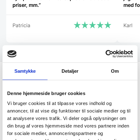
priser, mm.”
med fo
Patricia
Karl
Samtykke
Detaljer
Om
Få de bedste tilbud først!
Denne hjemmeside bruger cookies
Husk at tilmelde dig vores nyhedsbrev og vær først
Vi bruger cookies til at tilpasse vores indhold og
til de bedste tilbud. Og bare rolig, vi spammer dig
annoncer, til at vise dig funktioner til sociale medier og til
ikke, men sender kun relevante tilbud og
at analysere vores trafik. Vi deler også oplysninger om
informationer til dig.
din brug af vores hjemmeside med vores partnere inden
for sociale medier, annonceringspartnere og