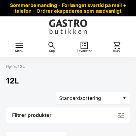
Sommerbemanding - Forlænget svartid på mail +
telefon - Ordrer ekspederes som sædvanligt
Menu
Søg
Favoritter
Kurv
Hjem
/
12L
12L
Filtrer produkter