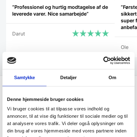
“Professionel og hurtig modtagelse af de
“Først
leverede varer. Nice samarbejde”
sikker
super fli
anbefa
Darut
Ole
Samtykke
Detaljer
Om
Få de bedste tilbud først!
Denne hjemmeside bruger cookies
Vi bruger cookies til at tilpasse vores indhold og
Husk at tilmelde dig vores nyhedsbrev og vær først
annoncer, til at vise dig funktioner til sociale medier og til
til de bedste tilbud. Og bare rolig, vi spammer dig
at analysere vores trafik. Vi deler også oplysninger om
ikke, men sender kun relevante tilbud og
din brug af vores hjemmeside med vores partnere inden