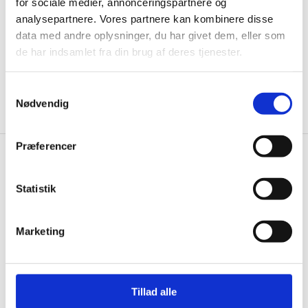
informationer til dig.
for sociale medier, annonceringspartnere og
analysepartnere. Vores partnere kan kombinere disse
data med andre oplysninger, du har givet dem, eller som
de har indsamlet fra din brug af deres tjenester.
Ja tak, tilmeld mig
Samtykkevalg
Nødvendig
Præferencer
Gastrobutikken.dk
Statistik
Gastrobutikken ApS
Rømersvej 33
7430 Ikast
Marketing
CVR: 38952986
Telefon træffetid:
Tillad alle
Kontakt@gastrobutikken.dk