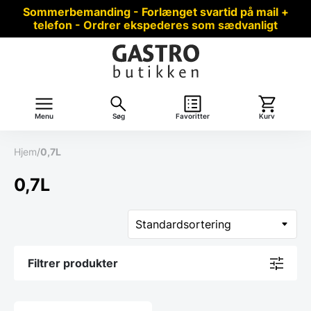
Sommerbemanding - Forlænget svartid på mail +
telefon - Ordrer ekspederes som sædvanligt
Menu
Søg
Favoritter
Kurv
Hjem
/
0,7L
0,7L
Filtrer produkter