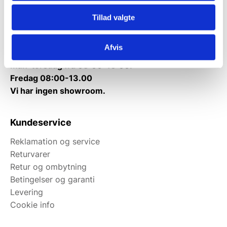
Tlf.
71 99 30 98
Tillad valgte
Mandag til torsdag: 10:00 – 14:00.
Fredag: Telefonlukket.
Afvis
Afhentning muligt
man-torsdag fra 08:00-16:00.
Fredag 08:00-13.00
Vi har ingen showroom.
Kundeservice
Reklamation og service
Returvarer
Retur og ombytning
Betingelser og garanti
Levering
Cookie info