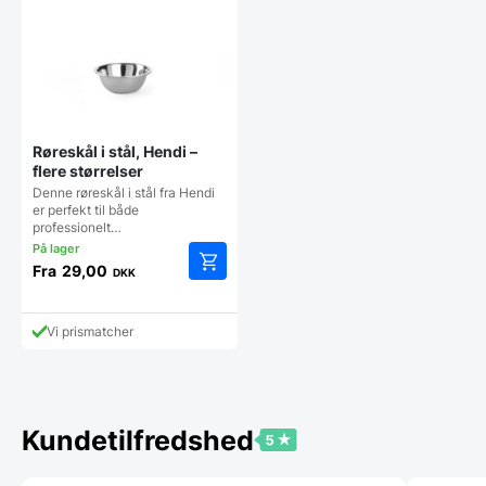
Røreskål i stål, Hendi –
flere størrelser
Denne røreskål i stål fra Hendi
er perfekt til både
professionelt…
Fra
29,00
DKK
Dette
vare
har
Vi prismatcher
flere
varianter.
Mulighederne
kan
vælges
Kundetilfredshed
på
varesiden