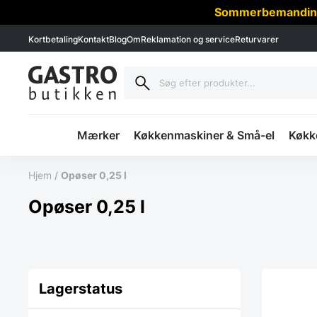
Sommerbemanding -
Kortbetaling
Kontakt
Blog
Om
Reklamation og service
Returvarer
Mærker
Køkkenmaskiner & Små-el
Køkke
Hjem
/
Opøser 0,25 l
Opøser 0,25 l
Lagerstatus