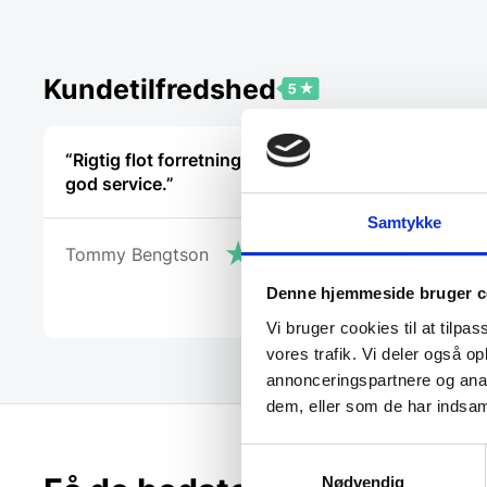
Kundetilfredshed
“Rigtig flot forretning og kanon
“Fantastisk
god service.”
virkelig i 
oplevelse. 
Samtykke
ovn til Ma
Tommy Bengtson
ikke har l
problemer.
Denne hjemmeside bruger c
Peter Hol
anbefale 
både på pr
Vi bruger cookies til at tilpas
ud over de
vores trafik. Vi deler også 
annonceringspartnere og anal
dem, eller som de har indsaml
Samtykkevalg
Nødvendig