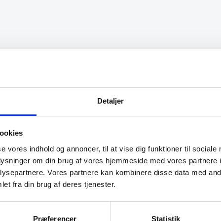
varianter.
Mulighederne
kan
vælges
på
varesiden
 service. De ligger sig
“Sødt og hjælpsom personal
selen for at give en god
ok priser”
Jeg fik leveret en stor
Detaljer
lmø, hvor de normalt
Bendt Jessen
evering direkte, uden
 Jeg kan i høj grad
ookies
m
Gastrobutikken – som
iser og service er noget
se vores indhold og annoncer, til at vise dig funktioner til sociale
t sædvanlige.”
oplysninger om din brug af vores hjemmeside med vores partnere i
ysepartnere. Vores partnere kan kombinere disse data med andr
et fra din brug af deres tjenester.
Præferencer
Statistik