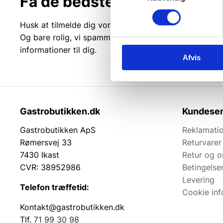
Få de bedste tilbud først!
Husk at tilmelde dig vores nyhedsbrev og vær først ti
Og bare rolig, vi spammer dig ikke, men sender kun r
informationer til dig.
Afvis
Gastrobutikken.dk
Kundeser
Gastrobutikken ApS
Reklamatio
Rømersvej 33
Returvarer
7430 Ikast
Retur og 
CVR: 38952986
Betingelse
Levering
Telefon træffetid:
Cookie inf
Kontakt@gastrobutikken.dk
Tlf.
71 99 30 98