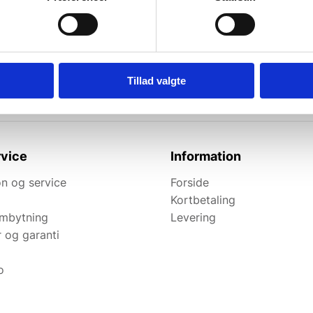
l de bedste tilbud.
elevante tilbud og
Tillad valgte
vice
Information
n og service
Forside
Kortbetaling
ombytning
Levering
r og garanti
o