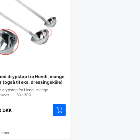
ed drypstop fra Hendi, mange
r (også til eks. dressingskåle)
 drypstop fra Hendi, mange
erOpøser 60x300…
0
DKK
Dette
vare
har
atcher
flere