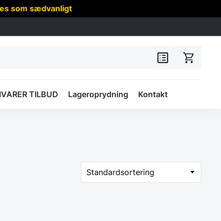
res som sædvanligt
IVARER TILBUD
Lageroprydning
Kontakt