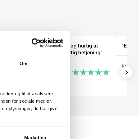
e og
“Hjemmeside nem og hurtig at
overskue samt hurtig betjening”
Om
Kris
Kai Hou
 medier og til at analysere
nden for sociale medier,
e oplysninger, du har givet
Marketing