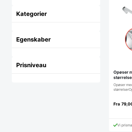
Kategorier
Egenskaber
Prisniveau
Opøser m
størrelse
Opøser med
størrels
Fra
79,0
Vi prism