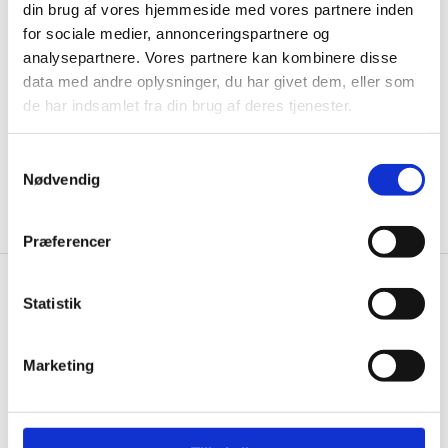
din brug af vores hjemmeside med vores partnere inden
til de bedste tilbud. Og bare rolig, vi spammer dig
for sociale medier, annonceringspartnere og
ikke, men sender kun relevante tilbud og
analysepartnere. Vores partnere kan kombinere disse
informationer til dig.
data med andre oplysninger, du har givet dem, eller som
de har indsamlet fra din brug af deres tjenester.
Samtykkevalg
Ja tak, tilmeld mig
Nødvendig
Præferencer
Gastrobutikken.dk
Statistik
Gastrobutikken ApS
Rømersvej 33
Marketing
7430 Ikast
CVR: 38952986