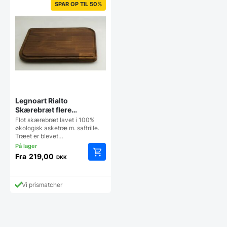
SPAR OP TIL 50%
Legnoart Rialto
Skærebræt flere
størrelser
Flot skærebræt lavet i 100%
økologisk asketræ m. saftrille.
Træet er blevet…
Fra
219,00
DKK
Dette
vare
har
Vi prismatcher
flere
varianter.
Mulighederne
kan