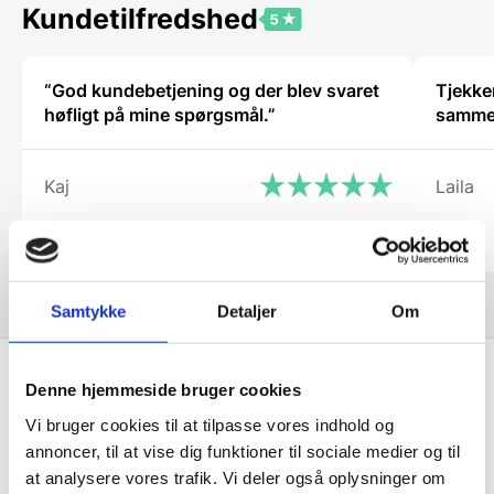
vælges
Kundetilfredshed
på
varesiden
“God kundebetjening og der blev svaret
Tjekker
høfligt på mine spørgsmål.”
samm
Kaj
Laila
Samtykke
Detaljer
Om
Denne hjemmeside bruger cookies
Få de bedste tilbud først!
Vi bruger cookies til at tilpasse vores indhold og
annoncer, til at vise dig funktioner til sociale medier og til
Husk at tilmelde dig vores nyhedsbrev og vær først
at analysere vores trafik. Vi deler også oplysninger om