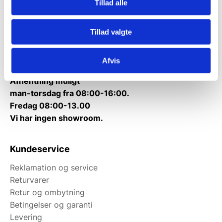
Tillad alle
Telefon træffetid:
Kontakt@gastrobutikken.dk
Tillad valgte
Tlf.
71 99 30 98
Mandag til torsdag: 10:00 – 14:00.
Fredag: Telefonlukket.
Afvis
Afhentning muligt
man-torsdag fra 08:00-16:00.
Fredag 08:00-13.00
Vi har ingen showroom.
Kundeservice
Reklamation og service
Returvarer
Retur og ombytning
Betingelser og garanti
Levering