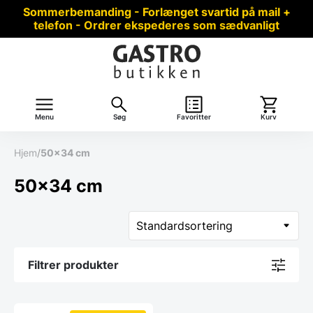
Sommerbemanding - Forlænget svartid på mail +
telefon - Ordrer ekspederes som sædvanligt
Menu
Søg
Favoritter
Kurv
Hjem
/
50x34 cm
50x34 cm
Filtrer produkter